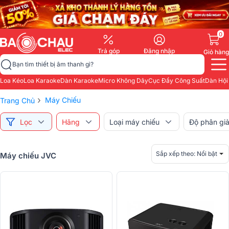
0
Trả góp
Đăng nhập
Giỏ hàng
Bạn tìm thiết bị âm thanh gì?
Loa Kéo
Loa Karaoke
Dàn Karaoke
Micro Không Dây
Cục Đẩy Công Suất
Dàn Hội
›
Máy Chiếu
Trang Chủ
Lọc
Hãng
Loại máy chiếu
Độ phân giả
Sắp xếp theo:
Nổi bật
Máy chiếu JVC