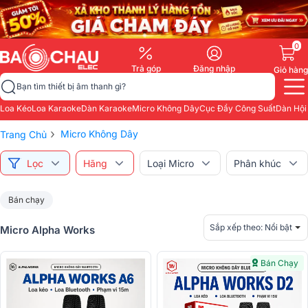
0
Trả góp
Đăng nhập
Giỏ hàng
Bạn tìm thiết bị âm thanh gì?
Loa Kéo
Loa Karaoke
Dàn Karaoke
Micro Không Dây
Cục Đẩy Công Suất
Dàn Hội
›
Micro Không Dây
Trang Chủ
Lọc
Hãng
Loại Micro
Phân khúc
Bán chạy
Sắp xếp theo:
Nổi bật
Micro Alpha Works
Bán Chạy