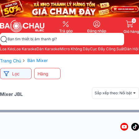
0
Trả góp
Đăng nhập
Giỏ hàng
Bạn tìm thiết bị âm thanh gì?
Loa Kéo
Loa Karaoke
Dàn Karaoke
Micro Không Dây
Cục Đẩy Công Suất
Dàn Hội
›
Bàn Mixer
Trang Chủ
Lọc
Hãng
Sắp xếp theo:
Nổi bật
Mixer JBL