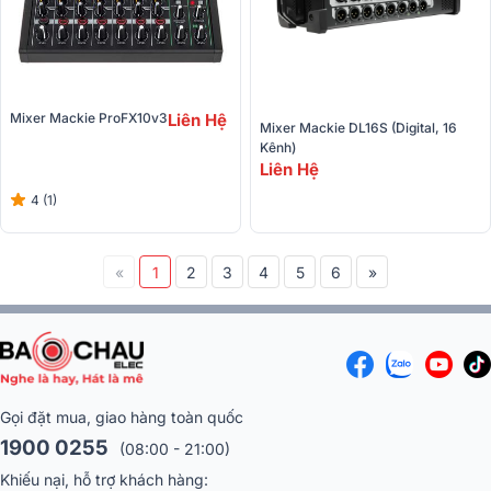
Mixer Mackie ProFX10v3
Liên Hệ
Mixer Mackie DL16S (Digital, 16 
Kênh)
Liên Hệ
4 (1)
«
1
2
3
4
5
6
»
Gọi đặt mua, giao hàng toàn quốc
1900 0255
(08:00 - 21:00)
Khiếu nại, hỗ trợ khách hàng: