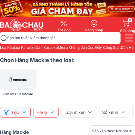
0
Trả góp
Đăng nhập
Giỏ hàng
Bạn tìm thiết bị âm thanh gì?
Loa Kéo
Loa Karaoke
Dàn Karaoke
Micro Không Dây
Cục Đẩy Công Suất
Dàn Hội
Chọn Hãng Mackie theo loại:
Bàn MIXER Mackie
Lọc
Hãng
Loại mixer
Số kênh
Sắp xếp theo:
Nổi bật
Hãng Mackie