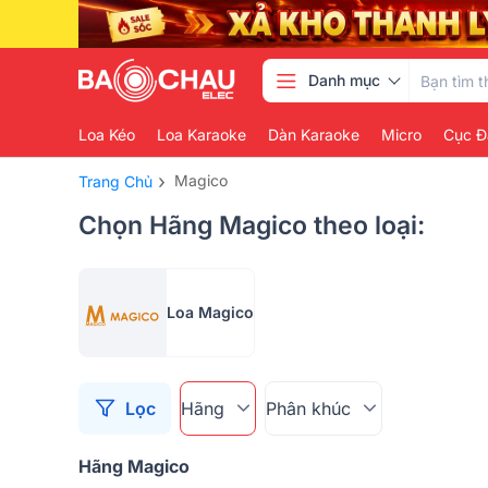
Danh mục
Loa Kéo
Loa Karaoke
Dàn Karaoke
Micro
Cục Đ
›
Magico
Trang Chủ
Chọn Hãng Magico theo loại:
Loa Magico
Lọc
Hãng
Phân khúc
Hãng Magico