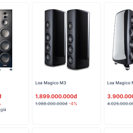
Loa Magico M3
Loa Magico
đ
1.899.000.000đ
3.900.00
%
1.988.000.000đ
-4%
4.025.000.0
 giá