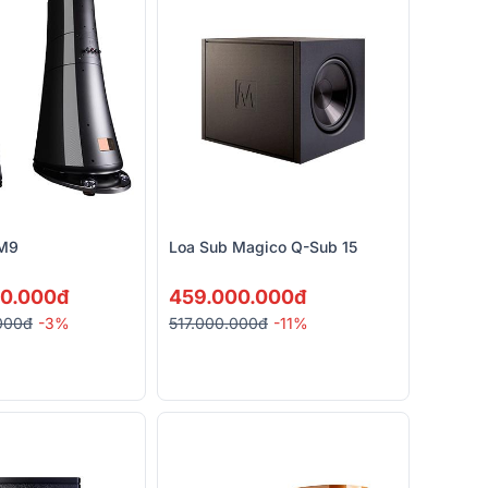
 M9
Loa Sub Magico Q-Sub 15
90.000đ
459.000.000đ
000đ
-3%
517.000.000đ
-11%