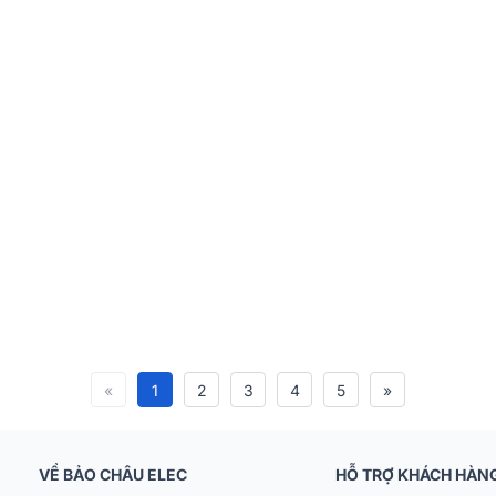
«
1
2
3
4
5
»
VỀ BẢO CHÂU ELEC
HỖ TRỢ KHÁCH HÀN