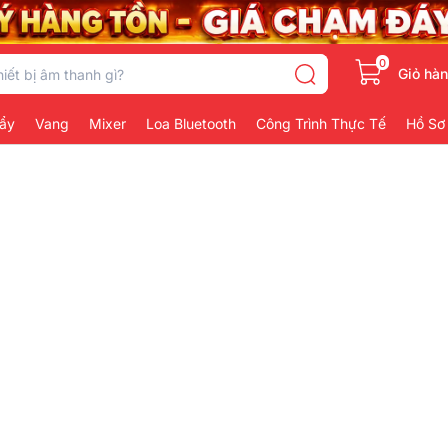
0
Giỏ hà
ẩy
Vang
Mixer
Loa Bluetooth
Công Trình Thực Tế
Hồ Sơ