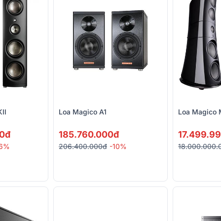
II
Loa Magico A1
Loa Magico
00đ
185.760.000đ
17.499.9
-6%
206.400.000đ
-10%
18.000.000.