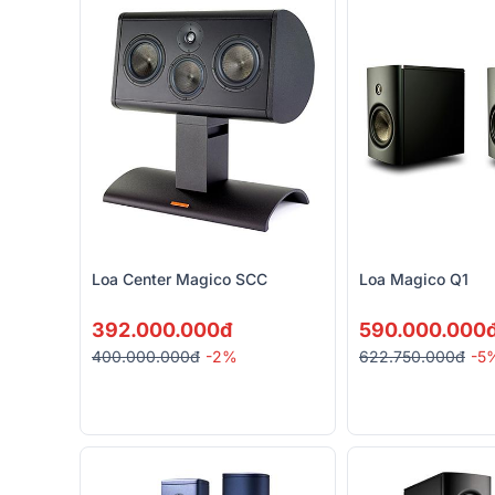
Loa Center Magico SCC
Loa Magico Q1
392.000.000đ
590.000.000
400.000.000đ
-2%
622.750.000đ
-5