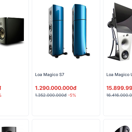
Loa Magico S7
Loa Magico 
đ
1.290.000.000đ
15.899.9
%
1.352.000.000đ
-5%
16.416.000.