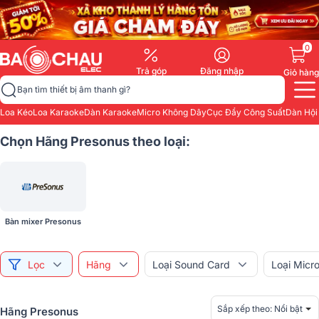
0
Trả góp
Đăng nhập
Giỏ hàng
Bạn tìm thiết bị âm thanh gì?
Loa Kéo
Loa Karaoke
Dàn Karaoke
Micro Không Dây
Cục Đẩy Công Suất
Dàn Hội
Chọn Hãng Presonus theo loại:
Bàn mixer Presonus
Lọc
Hãng
Loại Sound Card
Loại Micr
Sắp xếp theo:
Nổi bật
Hãng Presonus