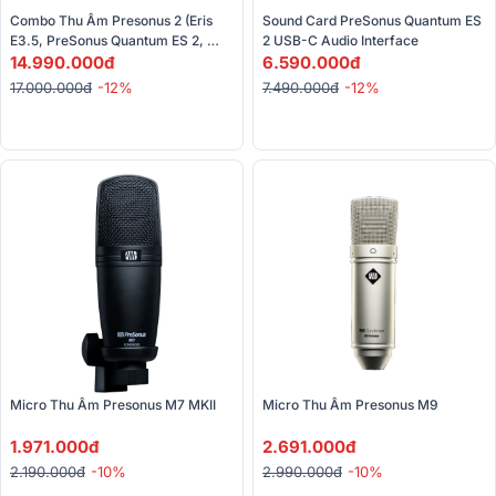
Combo Thu Âm Presonus 2 (Eris 
Sound Card PreSonus Quantum ES 
E3.5, PreSonus Quantum ES 2, 
2 USB-C Audio Interface
Presonus HD9, Presonus M9)
14.990.000đ
6.590.000đ
17.000.000đ
-12%
7.490.000đ
-12%
Micro Thu Âm Presonus M7 MKII
Micro Thu Âm Presonus M9
1.971.000đ
2.691.000đ
2.190.000đ
-10%
2.990.000đ
-10%