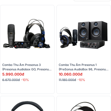
Combo Thu Âm Presonus 3 
Combo Thu Âm Presonus 1 
(Presonus Audiobox GO, Presonus 
(PreSonus AudioBox 96, Presonus 
HD7, Presonus M7 MKII)
5.990.000đ
M7 MK2, Eris E3.5,Presonus HD7)
10.060.000đ
6.670.000đ
-10%
11.180.000đ
-10%