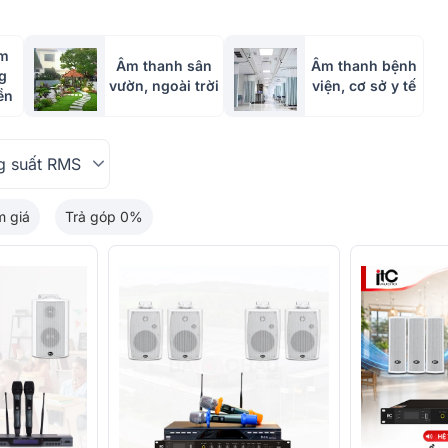
âm
Âm thanh sân
Âm thanh bệnh
g
vườn, ngoài trời
viện, cơ sở y tế
ền
g suất RMS
m giá
Trả góp 0%