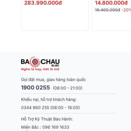
20.000m2, Phân Tối Đa 10
283.990.000đ
14.800.000đ
Vùng (ITC T-105, T-720R, T-
18.400.000đ
-20
775P,…)
Gọi đặt mua, giao hàng toàn quốc
1900 0255
(08:00 - 21:00)
Khiếu nại, hỗ trợ khách hàng:
0344 860 255
(08:00 - 18:00)
Hỗ Trợ Kỹ Thuật Bảo Hành:
Miền Bắc :
096 169 1633