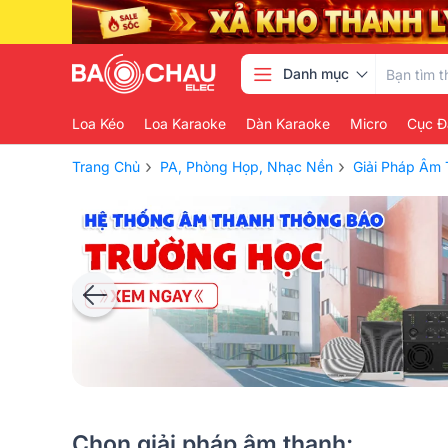
Danh mục
Loa Kéo
Loa Karaoke
Dàn Karaoke
Micro
Cục Đ
›
›
Trang Chủ
PA, Phòng Họp, Nhạc Nền
Giải Pháp Âm
Chọn giải pháp âm thanh: