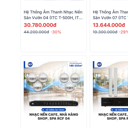
Hệ Thống Âm Thanh Nhạc Nền
Hệ Thống Âm Tha
Sân Vườn 04 (ITC T-500H, ITC
Sân Vườn 07 (ITC 
T-703S, ITC TI-350DTB)
T-60DTB)
30.780.000đ
13.644.000đ
44.200.000đ
-30%
19.300.000đ
-29