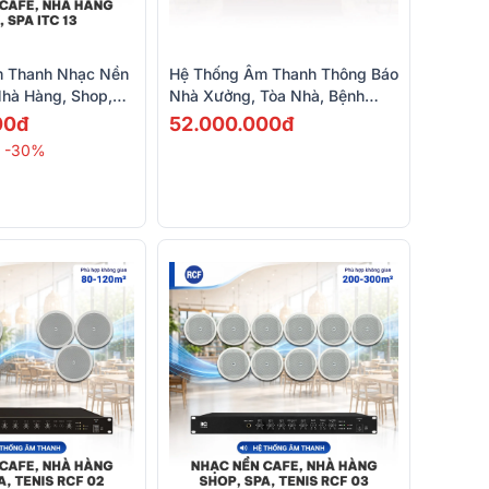
 Thanh Nhạc Nền
Hệ Thống Âm Thanh Thông Báo
Nhà Hàng, Shop,
Nhà Xưởng, Tòa Nhà, Bệnh
ITC T-701S, ITC T-
Viện Phân 6 Vùng (ITC T-804,
00đ
52.000.000đ
ITC T-776P,...)
-30%