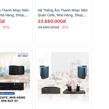
 Thanh Nhạc Nền
Hệ Thống Âm Thanh Nhạc Nền
Nhà Hàng, Shop,
Quán Cafe, Nhà Hàng, Shop,
CF 02 (RCF PL 60,
Spa, Tennis RCF 03 (RCF PL
0đ
23.880.000đ
)
40, ITC T-B120D)
đ
-31%
34.500.000đ
-31%