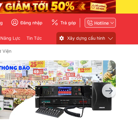
ng
Đăng nhập
Trả góp
Hotline
 Năng Lực
Tin Tức
Xây dựng cấu hình
ư Viện