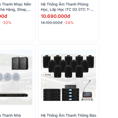
 Thanh Nhạc Nền
Hệ Thống Âm Thanh Phòng
Nhà Hàng, Shop,
Học, Lớp Học ITC 02 (ITC T-
(RCF MQ 80P, RCF
776P, ITC T-B60E, BCE U900
00đ
10.690.000đ
Plus X)
đ
-33%
14.100.000đ
-24%
 Thanh Nhà
Hệ Thống Âm Thanh Thông Báo