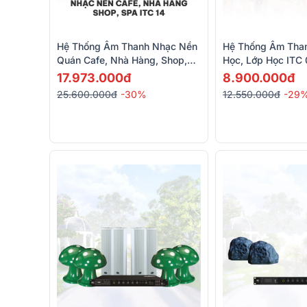
Hệ Thống Âm Thanh Nhạc Nền
Hệ Thống Âm Tha
Quán Cafe, Nhà Hàng, Shop,
Học, Lớp Học ITC 
Spa ITC 14 (ITC T-701S, ITC T-
775PW, ITC T-B40
17.973.000đ
8.900.000đ
208B, ITC T-120DTB)
M200)
25.600.000đ
-30%
12.550.000đ
-29