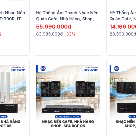
nh Nhạc Nền
Hệ Thống Âm Thanh Nhạc Nền
Hệ Thống Âm
T-300R, ITC
Quán Cafe, Nhà Hàng, Shop,
Quán Cafe, 
Spa, Tenis RCF 01 ( RCF DU
Spa, Tenis R
55.990.000đ
14.166.00
31AT + RCF ES 3080)
ITC T-60DTB
%
83.985.000đ
-33%
20.500.000