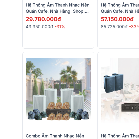
Hệ Thống Âm Thanh Nhạc Nền
Hệ Thống Âm Tha
Quán Cafe, Nhà Hàng, Shop,
Quán Cafe, Nhà H
Spa RCF 04 (RCF BS 8, ITC T-
Spa RCF 05 (RCF 
29.780.000đ
57.150.000đ
B120D)
RCF ES 3080)
43.350.000đ
-31%
85.725.000đ
-33
Combo Âm Thanh Nhạc Nền
Hệ Thống Âm Tha