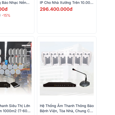
 Báo Nhạc Nền
IP Cho Nhà Xưởng Trên 10.000
8P, ITC T-208B,
M2, Phân 4 Vùng (ITC T-776H,
00đ
296.400.000đ
ITC T-B350D)
ITC T-61000D,...)
đ
-15%
nh Siêu Thị Lớn
Hệ Thống Âm Thanh Thông Báo
ên 1000m2 (T-601F,
Bệnh Viện, Tòa Nhà, Chung Cư