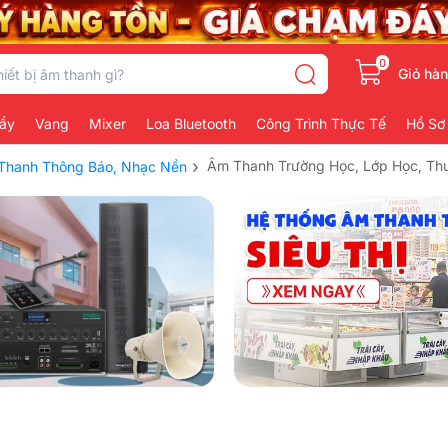
0
Giỏ hà
ẩy
Vang
Mixer
Loa Bluetooth
Công Trình Thực Tế
Hồ Sơ
›
Âm Thanh Trường Học, Lớp Học, Th
 Thanh Thông Báo, Nhạc Nền