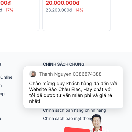
01 (ITC TF-W10, ITC T-240D,
000đ
20.000.000đ
ITC T-621A)
0đ
-17%
23.200.000đ
-14%
G
CHÍNH SÁCH CHUNG
Thanh Nguyen 0386874388
Online
Khách hàng doanh nghiệp (B2B)
Chào mừng quý khách hàng đã đến với 
n
Chính sách bảo hành
Website Bảo Châu Elec, Hãy chát với 
góp
Chính sách đổi trả
tôi để được tư vấn miễn phí và giá rẻ 
nhất!
Chính sách vận chuyển
Chính sách bán hàng chính hãng
ia
Chính sách bảo mật thông tin