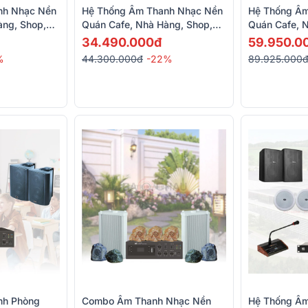
nh Nhạc Nền
Hệ Thống Âm Thanh Nhạc Nền
Hệ Thống Âm
àng, Shop,
Quán Cafe, Nhà Hàng, Shop,
Quán Cafe, 
CS 3082,
Spa RCF 06 (RCF Ayra Pro5,
Spa RCF 07 
34.490.000đ
59.950.0
Bksound DSP 9000 Plus)
ES 3080)
%
44.300.000đ
-22%
89.925.000
nh Phòng
Combo Âm Thanh Nhạc Nền
Hệ Thống Âm