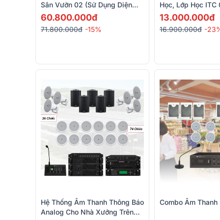
Sân Vườn 02 (sử Dụng Diện
Học, Lớp Học ITC 
Tích 200-300m2)
776P, ITC T-B120E
60.800.000đ
13.000.000đ
71.800.000đ
-15%
16.900.000đ
-23
Hệ Thống Âm Thanh Thông Báo
Combo Âm Thanh Si
Analog Cho Nhà Xưởng Trên