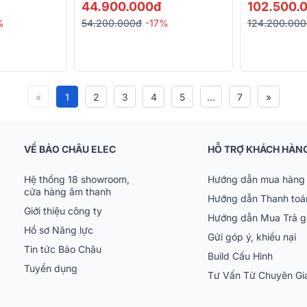
T-106 ,...)
44.900.000đ
102.500.
%
54.200.000đ
-17%
124.200.00
«
1
2
3
4
5
...
7
»
VỀ BẢO CHÂU ELEC
HỖ TRỢ KHÁCH HÀN
Hệ thống 18 showroom,
Hướng dẫn mua hàng 
cửa hàng âm thanh
Hướng dẫn Thanh toá
Giới thiệu công ty
Hướng dẫn Mua Trả 
Hồ sơ Năng lực
Gửi góp ý, khiếu nại
Tin tức Bảo Châu
Build Cấu Hình
Tuyển dụng
Tư Vấn Từ Chuyên G