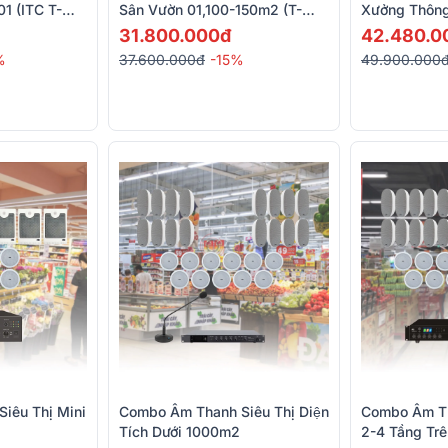
01 (ITC T-
Sân Vườn 01,100-150m2 (T-
Xưởng Thông
)
B120E, T-902B,T-B120E...)
03 (ITC T-77
31.800.000đ
42.480.0
ITC T-521A, 
%
37.600.000đ
-15%
49.900.000
êu Thị Mini
Combo Âm Thanh Siêu Thị Diện
Combo Âm Tha
Tích Dưới 1000m2
2-4 Tầng Tr