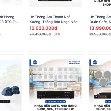
nh Phòng
Hệ Thống Âm Thanh Nhà
Hệ Thống Âm
03 (ITC T-
Xưởng, Thông Báo Nhạc Nền
Quán Cafe, 
E, BKSound
02 (ITC T-776H, ITC T-120DTB,
Spa ITC 13 (
16.920.000đ
13.990.0
BCE U900 Plus X)
60DTB)
%
24.410.000đ
-31%
19.900.000đ