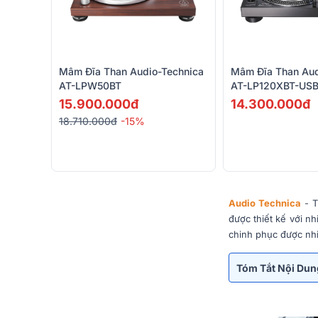
Mâm Đĩa Than Audio-Technica
Mâm Đĩa Than Aud
AT-LPW50BT
AT-LP120XBT-US
15.900.000đ
14.300.000đ
18.710.000đ
-15%
Audio Technica
- T
được thiết kế với n
chinh phục được nh
Tóm Tắt Nội Du