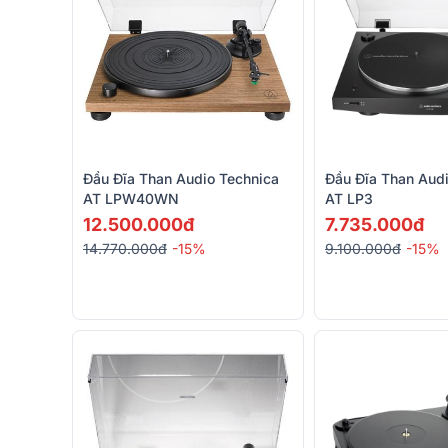
Đầu Đĩa Than Audio Technica
Đầu Đĩa Than Aud
AT LPW40WN
AT LP3
12.500.000đ
7.735.000đ
14.770.000đ
-15%
9.100.000đ
-15%