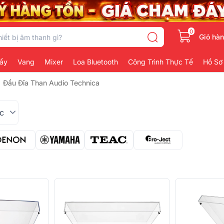
0
Giỏ hà
ẩy
Vang
Mixer
Loa Bluetooth
Công Trình Thực Tế
Hồ Sơ
Đầu Đĩa Than Audio Technica
c