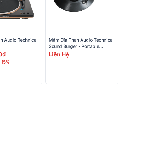
n Audio Technica
Mâm Đĩa Than Audio Technica
Sound Burger - Portable
Bluetooth Turntable TATSB727
0đ
Liên Hệ
-15%