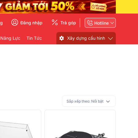
ng
Đăng nhập
Trả góp
Hotline
 Năng Lực
Tin Tức
Xây dựng cấu hình
Sắp xếp theo:
Nổi bật