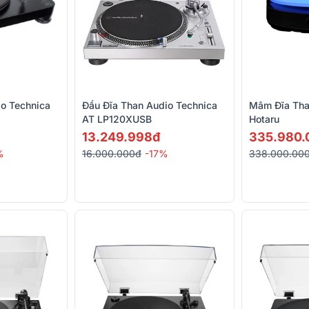
io Technica
Đầu Đĩa Than Audio Technica
Mâm Đĩa Tha
AT LP120XUSB
Hotaru
13.249.998đ
335.980.
%
16.000.000đ
-17%
338.000.00