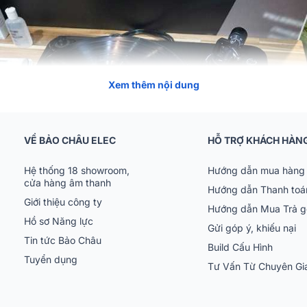
Xem thêm nội dung
VỀ BẢO CHÂU ELEC
HỖ TRỢ KHÁCH HÀN
Hệ thống 18 showroom,
Hướng dẫn mua hàng 
cửa hàng âm thanh
Hướng dẫn Thanh toá
Giới thiệu công ty
Hướng dẫn Mua Trả 
Hồ sơ Năng lực
của đầu đĩa than Audio Technica
Gửi góp ý, khiếu nại
Tin tức Bảo Châu
Build Cấu Hình
iệu Audio-Technica được thành lập, là một trong các công ty trên toà
Tuyển dụng
Tư Vấn Từ Chuyên G
uất, tiếp thị và phân phối đầu đĩa than chất lượng nhất hiện nay.