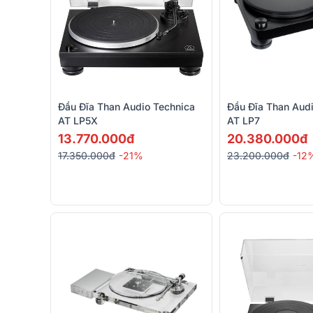
Đầu Đĩa Than Audio Technica
Đầu Đĩa Than Aud
AT LP5X
AT LP7
13.770.000đ
20.380.000đ
17.350.000đ
-21%
23.200.000đ
-12