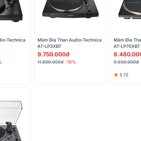
io-Technica
Mâm Đĩa Than Audio-Technica
Mâm Đĩa Tha
AT-LP3XBT
AT-LP70XBT
9.750.000đ
8.480.00
%
11.830.000đ
-18%
9.930.000đ
5 (1)