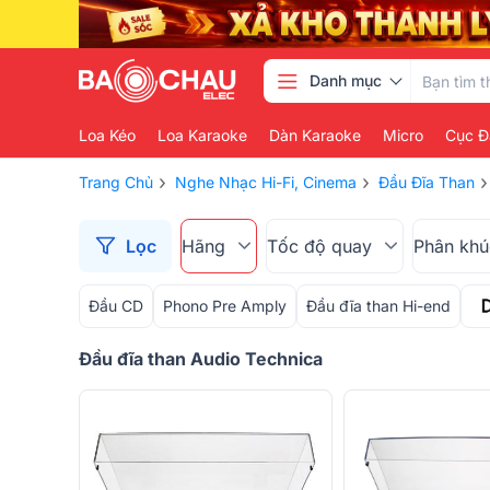
Danh mục
Loa Kéo
Loa Karaoke
Dàn Karaoke
Micro
Cục Đ
›
›
›
Trang Chủ
Nghe Nhạc Hi-Fi, Cinema
Đầu Đĩa Than
Lọc
Hãng
Tốc độ quay
Phân khú
Đầu CD
Phono Pre Amply
Đầu đĩa than Hi-end
Đầu đĩa than Audio Technica