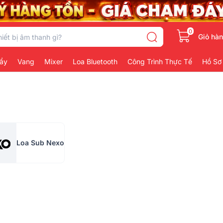
0
Giỏ hà
ẩy
Vang
Mixer
Loa Bluetooth
Công Trình Thực Tế
Hồ Sơ
Loa Sub Nexo