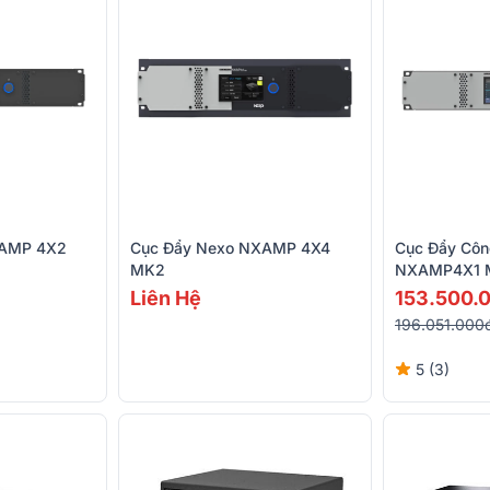
XAMP 4X2
Cục Đẩy Nexo NXAMP 4X4
Cục Đẩy Côn
MK2
NXAMP4X1 M
Liên Hệ
153.500.
196.051.000
5 (3)