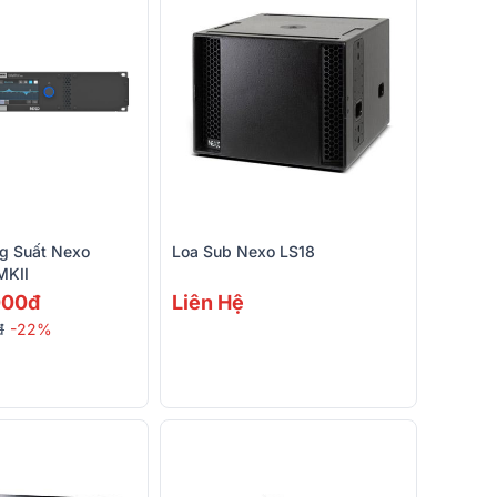
g Suất Nexo
Loa Sub Nexo LS18
KII
000đ
Liên Hệ
đ
-22%