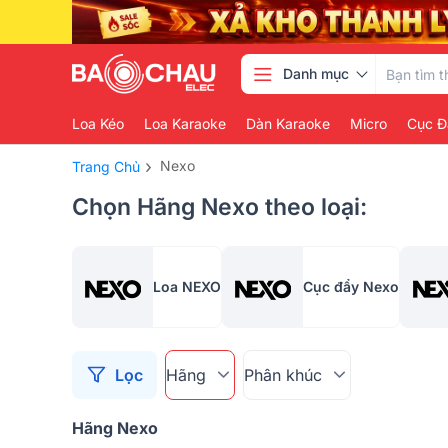
Danh mục
Loa Kéo
Loa Karaoke
Dàn Karaoke
Micro
Cục Đ
›
Nexo
Trang Chủ
Chọn Hãng Nexo theo loại:
Loa NEXO
Cục đẩy Nexo
Lọc
Hãng
Phân khúc
Hãng Nexo