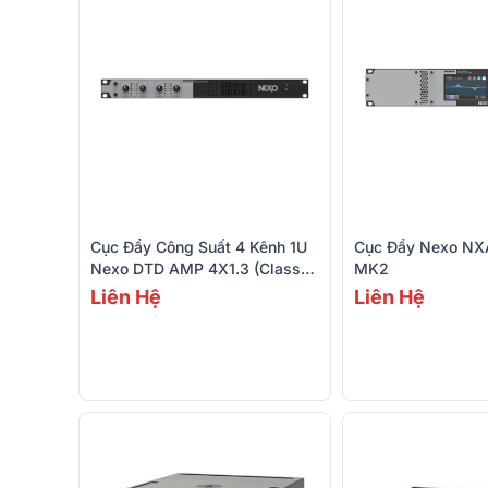
Cục Đẩy Công Suất 4 Kênh 1U
Cục Đẩy Nexo N
Nexo DTD AMP 4X1.3 (Class
MK2
TD, 750W)
Liên Hệ
Liên Hệ