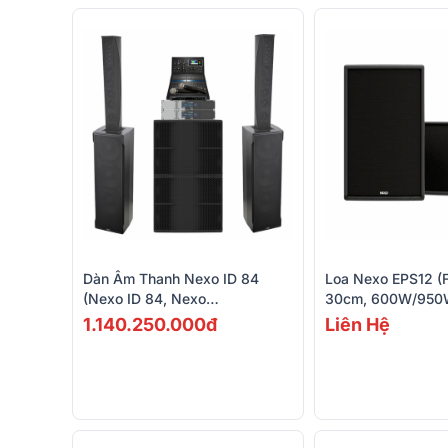
Dàn Âm Thanh Nexo ID 84
Loa Nexo EPS12 (F
(Nexo ID 84, Nexo
30cm, 600W/950
IDS312, Nexo L18, Nexo
1.140.250.000đ
Liên Hệ
NXAMP4X1 MKII, Midas M32R
Live, Shure BLX288A/B58)