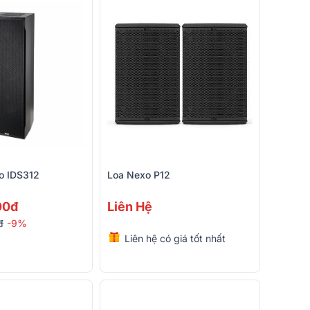
o IDS312
Loa Nexo P12
00đ
Liên Hệ
đ
-9%
Liên hệ có giá tốt nhất