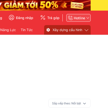
ng
Đăng nhập
Trả góp
Hotline
 Năng Lực
Tin Tức
Xây dựng cấu hình
Sắp xếp theo:
Nổi bật