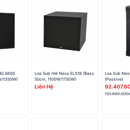
 ELS600
Loa Sub Hơi Nexo ELS18 (Bass
Loa Sub Nex
W/1350W)
50cm, 1100W/1750W)
(Passive)
Liên Hệ
92.407.6
101.660.000