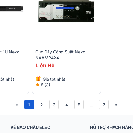
t 1U Nexo
Cục Đẩy Công Suất Nexo
NXAMP4X4
Liên Hệ
tốt nhất
Giá tốt nhất
5 (3)
«
1
2
3
4
5
...
7
»
VỀ BẢO CHÂU ELEC
HỖ TRỢ KHÁCH HÀN