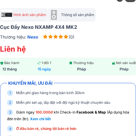
Hình ảnh sản phẩm
Thông số sản phẩm
Cục Đẩy Nexo NXAMP 4X4 MK2
Thương hiệu:
Nexo
(0)
Liên hệ
Bảo hành
1 đổi 1
Thương hiệu
Nơi sản xuất
12 tháng
15 ngày
Pháp
Pháp
KHUYẾN MÃI, ƯU ĐÃI
Miễn phí giao hàng trong bán kính 30km
Miễn phí set up, lắp đặt với đội ngũ kỹ thuật chuyên sâu
Giảm ngay
100.000đ
khi Check-in
Facebook & Map
(Áp dụng hóa
đơn trên 3tr).
Xem chi tiết
Ở đâu bán rẻ, chúng tôi bán rẻ hơn