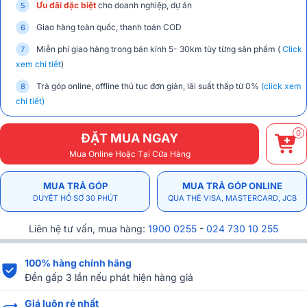
Ưu đãi đặc biệt
cho doanh nghiệp, dự án
Giao hàng toàn quốc, thanh toán COD
Miễn phí giao hàng trong bán kính 5- 30km tùy từng sản phẩm (
Click
xem chi tiết
)
Trả góp online, offline thủ tục đơn giản, lãi suất thấp từ 0%
(click xem
chi tiết)
0
ĐẶT MUA NGAY
Mua Online Hoặc Tại Cửa Hàng
MUA TRẢ GÓP
MUA TRẢ GÓP ONLINE
DUYỆT HỒ SƠ 30 PHÚT
QUA THẺ VISA, MASTERCARD, JCB
Liên hệ tư vấn, mua hàng:
1900 0255
-
024 730 10 255
100% hàng chính hãng
Đền gấp 3 lần nếu phát hiện hàng giả
Giá luôn rẻ nhất