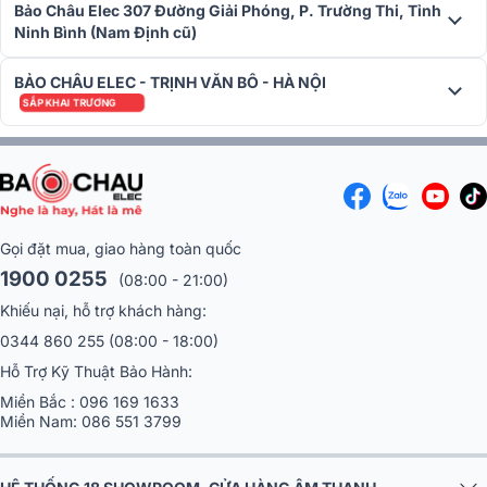
khiết.
Bảo Châu Elec 307 Đường Giải Phóng, P. Trường Thi, Tỉnh
Ninh Bình (Nam Định cũ)
Các bộ khuếch đại tích hợp ba DSP đa lõi mới cung cấp nền tảng
phần cứng được kiểm chứng trong tương lai, được trang bị để lưu
BẢO CHÂU ELEC - TRỊNH VĂN BÔ - HÀ NỘI
trữ các thuật toán mới và chạy các bản cập nhật phần sụn thế hệ
SẮP KHAI TRƯƠNG
tiếp theo trong nhiều năm tới.
➣
Xem thêm:
Cục đẩy công suất 1U Nexo DTD AMP 4X0.7 chính
hãng
Gọi đặt mua, giao hàng toàn quốc
1900 0255
(08:00 - 21:00)
Sử dụng điện áp thấp
Khiếu nại, hỗ trợ khách hàng:
0344 860 255
(08:00 - 18:00)
Hỗ Trợ Kỹ Thuật Bảo Hành:
Miền Bắc :
096 169 1633
Miền Nam:
086 551 3799