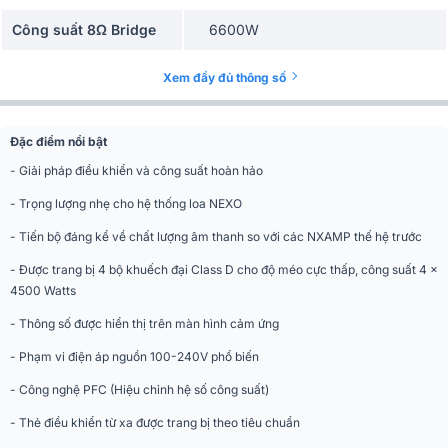
Công suất 8Ω Bridge
6600W
Công suất 4Ω Bridge
9000W
Xem đầy đủ thông số
Tần số đáp tuyến
10Hz - 20kHz
Đặc điểm nổi bật
Sân khấu, Karaoke, Nghe nhạc, Sự
Ứng dụng mở rộng
kiện, Hội trường
- Giải pháp điều khiển và công suất hoàn hảo
Màu sắc
Đen
- Trọng lượng nhẹ cho hệ thống loa NEXO
- Tiến bộ đáng kể về chất lượng âm thanh so với các NXAMP thế hệ trước
Chất liệu
Vỏ kim loại
- Được trang bị 4 bộ khuếch đại Class D cho độ méo cực thấp, công suất 4 x
Độ nhạy
20 KΩ / 18dBu
4500 Watts
Trọng lượng
24,9kg
- Thông số được hiển thị trên màn hình cảm ứng
- Phạm vi điện áp nguồn 100-240V phổ biến
- Công nghệ PFC (Hiệu chỉnh hệ số công suất)
- Thẻ điều khiển từ xa được trang bị theo tiêu chuẩn