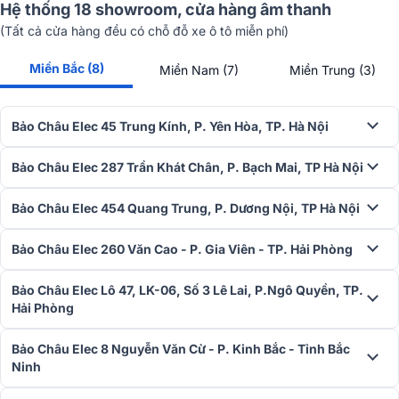
Hệ thống 18 showroom, cửa hàng âm thanh
(Tất cả cửa hàng đều có chỗ đỗ xe ô tô miễn phí)
Miền Bắc (8)
Miền Nam (7)
Miền Trung (3)
Bảo Châu Elec 45 Trung Kính, P. Yên Hòa, TP. Hà Nội
Bảo Châu Elec 287 Trần Khát Chân, P. Bạch Mai, TP Hà Nội
Bảo Châu Elec 454 Quang Trung, P. Dương Nội, TP Hà Nội
Bảo Châu Elec 260 Văn Cao - P. Gia Viên - TP. Hải Phòng
Khả năng xử lý âm thanh ấn tượng
Bảo Châu Elec Lô 47, LK-06, Số 3 Lê Lai, P.Ngô Quyền, TP.
Bộ khuếch đại Class D có độ méo cực thấp Nexo NXAMP MK2 kết
Hải Phòng
hợp bộ chuyển đổi 32bit/96KHz và xử lý tín hiệu 64 bit để mang lại
những tiến bộ đáng kể về chất lượng âm thanh so với thế hệ
Bảo Châu Elec 8 Nguyễn Văn Cừ - P. Kinh Bắc - Tỉnh Bắc
NXAMP trước đây. Âm trầm chắc chắn và độ nét cao đặc biệt ấn
Ninh
tượng trong một màn trình diễn âm thanh vừa rõ ràng vừa giàu chi
tiết. Ngay cả ở mức âm lượng thấp, âm thanh vẫn rõ ràng và tinh