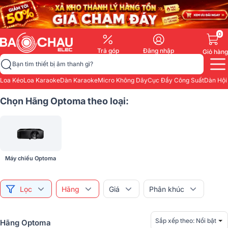
0
Trả góp
Đăng nhập
Giỏ hàng
Bạn tìm thiết bị âm thanh gì?
Loa Kéo
Loa Karaoke
Dàn Karaoke
Micro Không Dây
Cục Đẩy Công Suất
Dàn Hội
Chọn Hãng Optoma theo loại:
Máy chiếu Optoma
Lọc
Hãng
Giá
Phân khúc
Sắp xếp theo:
Nổi bật
Hãng Optoma