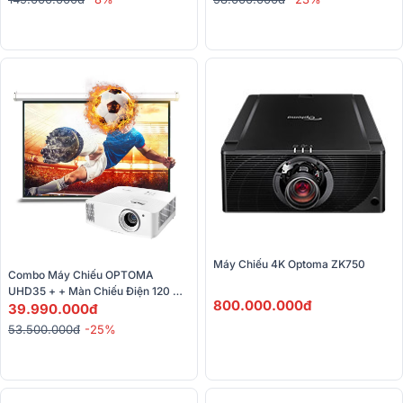
Máy Chiếu 4K Optoma ZK750
Combo Máy Chiếu OPTOMA 
UHD35 + + Màn Chiếu Điện 120 
800.000.000đ
Inch
39.990.000đ
53.500.000đ
-25%