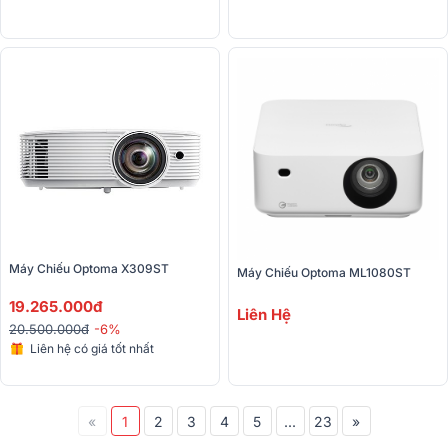
Máy Chiếu Optoma X309ST
Máy Chiếu Optoma ML1080ST
19.265.000đ
Liên Hệ
20.500.000đ
-6%
Liên hệ có giá tốt nhất
«
1
2
3
4
5
...
23
»