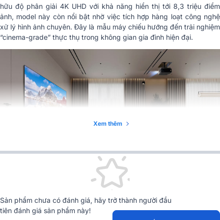
hữu độ phân giải 4K UHD với khả năng hiển thị tới 8,3 triệu điểm
Zoom quang học
1.6x
ảnh, model này còn nổi bật nhờ việc tích hợp hàng loạt công nghệ
xử lý hình ảnh chuyên. Đây là mẫu máy chiếu hướng đến trải nghiệm
Kiểu zoom
chỉnh tay
“cinema-grade” thực thụ trong không gian gia đình hiện đại.
Tiêu cự
17.63mm ~ 27.88mm
Dọc -106% ~ 126%, Ngang -10%
Lens Shift
~ 10%
Offset gốc
126%
Kết nối đầu vào
1 x HDMI 2.1, 2 x HDMI 2.0 (eARC)
Xem thêm
1 x USB-A cấp nguồn 1.5A, 2 x
Kết nối đầu ra
USB-A cấp nguồn 0.9A, 1 x Audio
3.5mm, 1 x S/PDIF, 1 x 3D Sync
1 x RJ45, 1 x RS232, 2 x Trigger
Điều khiển
12V
Độ ồn hoạt động tiêu
Thiết kế hiện đại, tối ưu cho không gian giải trí cao
25dB
chuẩn
cấp
Sản phẩm chưa có đánh giá, hãy trở thành người đầu
tiên đánh giá sản phẩm này!
Độ ồn tối đa
31dB
Máy chiếu Optoma UHC70LV sở hữu thiết kế mang phong cách hiện