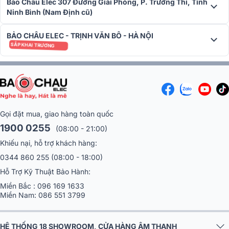
Vision® và HDR10+
Bảo Châu Elec 307 Đường Giải Phóng, P. Trường Thi, Tỉnh
Ninh Bình (Nam Định cũ)
Máy chiếu Optoma UHC70LV mang đến trải nghiệm hình ảnh cao
cấp nhờ sự kết hợp giữa Dolby Vision® và HDR10+ – hai công nghệ
BẢO CHÂU ELEC - TRỊNH VĂN BÔ - HÀ NỘI
HDR động tiên tiến hiện nay. Dolby Vision® có khả năng tối ưu từng
SẮP KHAI TRƯƠNG
khung hình theo thời gian thực, giúp cải thiện độ tương phản, kiểm
soát vùng sáng tối chính xác hơn và tái tạo màu sắc có chiều sâu
điện ảnh rõ rệt hơn.
Gọi đặt mua, giao hàng toàn quốc
1900 0255
(08:00 - 21:00)
Khiếu nại, hỗ trợ khách hàng:
0344 860 255
(08:00 - 18:00)
Hỗ Trợ Kỹ Thuật Bảo Hành:
Miền Bắc :
096 169 1633
Miền Nam:
086 551 3799
Trong khi đó, HDR10+ tiếp tục nâng cao độ chi tiết và khả năng hiển
HỆ THỐNG 18 SHOWROOM, CỬA HÀNG ÂM THANH