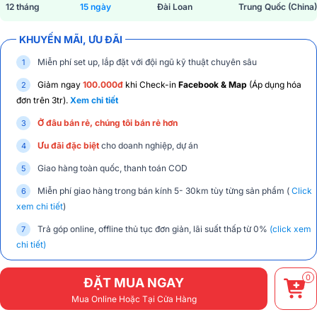
12 tháng
15 ngày
Đài Loan
Trung Quốc (China)
KHUYẾN MÃI, ƯU ĐÃI
Miễn phí set up, lắp đặt với đội ngũ kỹ thuật chuyên sâu
Giảm ngay
100.000đ
khi Check-in
Facebook & Map
(Áp dụng hóa
đơn trên 3tr).
Xem chi tiết
Ở đâu bán rẻ, chúng tôi bán rẻ hơn
Ưu đãi đặc biệt
cho doanh nghiệp, dự án
Giao hàng toàn quốc, thanh toán COD
Miễn phí giao hàng trong bán kính 5- 30km tùy từng sản phẩm (
Click
xem chi tiết
)
Trả góp online, offline thủ tục đơn giản, lãi suất thấp từ 0%
(click xem
chi tiết)
0
ĐẶT MUA NGAY
Mua Online Hoặc Tại Cửa Hàng