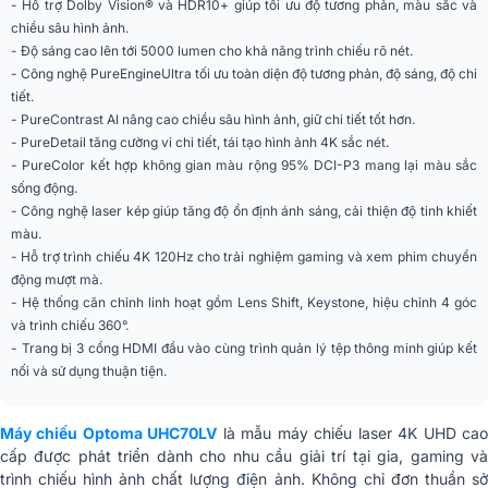
- Hỗ trợ Dolby Vision® và HDR10+ giúp tối ưu độ tương phản, màu sắc và
Keystone dọc
±30°
chiều sâu hình ảnh.
- Độ sáng cao lên tới 5000 lumen cho khả năng trình chiếu rõ nét.
Tần số quét ngang
15 ~ 255 kHz
- Công nghệ PureEngineUltra tối ưu toàn diện độ tương phản, độ sáng, độ chi
tiết.
Tần số quét dọc
24 ~ 240 Hz
- PureContrast AI nâng cao chiều sâu hình ảnh, giữ chi tiết tốt hơn.
- PureDetail tăng cường vi chi tiết, tái tạo hình ảnh 4K sắc nét.
Độ đồng đều sáng
85%
- PureColor kết hợp không gian màu rộng 95% DCI-P3 mang lại màu sắc
sống động.
Kích thước màn chiếu
30.6 inch ~ 301.1 inch (0.78m ~
- Công nghệ laser kép giúp tăng độ ổn định ánh sáng, cải thiện độ tinh khiết
hỗ trợ
7.65m)
màu.
- Hỗ trợ trình chiếu 4K 120Hz cho trải nghiệm gaming và xem phim chuyển
Công nghệ nguồn
DuraCore MultiColor Laser
động mượt mà.
sáng
- Hệ thống căn chỉnh linh hoạt gồm Lens Shift, Keystone, hiệu chỉnh 4 góc
và trình chiếu 360°.
Tuổi thọ nguồn sáng
lên tới 30.000 giờ
- Trang bị 3 cổng HDMI đầu vào cùng trình quản lý tệp thông minh giúp kết
laser
nối và sử dụng thuận tiện.
Tỷ lệ chiếu (Throw
1.2
Ratio)
Máy chiếu Optoma UHC70LV
là mẫu máy chiếu laser 4K UHD ca
cấp được phát triển dành cho nhu cầu giải trí tại gia, gaming và
Khoảng cách chiếu
1m ~ 10m
trình chiếu hình ảnh chất lượng điện ảnh. Không chỉ đơn thuần sở