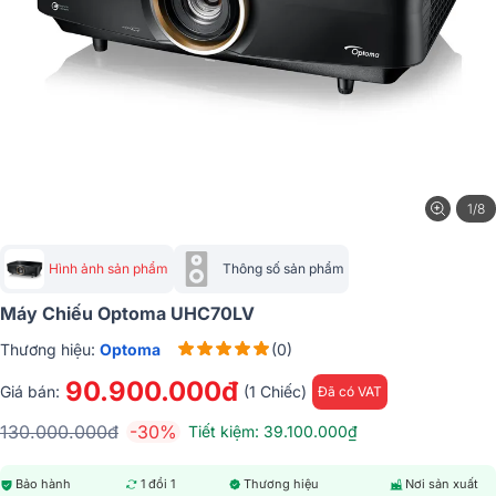
1/8
Hình ảnh sản phẩm
Thông số sản phẩm
Máy Chiếu Optoma UHC70LV
Thương hiệu:
Optoma
(0)
90.900.000đ
Giá bán:
(1 Chiếc)
Đã có VAT
130.000.000đ
-30%
Tiết kiệm: 39.100.000₫
Bảo hành
1 đổi 1
Thương hiệu
Nơi sản xuất