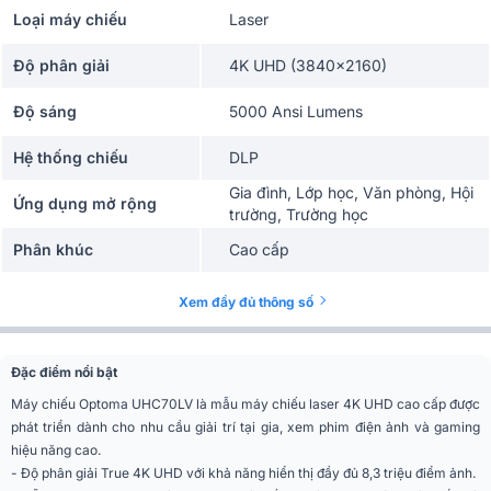
Loại máy chiếu
Laser
Độ phân giải
4K UHD (3840×2160)
Độ sáng
5000 Ansi Lumens
Hệ thống chiếu
DLP
Gia đình, Lớp học, Văn phòng, Hội
Ứng dụng mở rộng
trường, Trường học
Phân khúc
Cao cấp
Tỷ lệ tương phản
3.200.000
Xem đầy đủ thông số
Tỷ lệ khung hình gốc
16
Đặc điểm nổi bật
Tỷ lệ khung hình hỗ
4
Máy chiếu Optoma UHC70LV là mẫu máy chiếu laser 4K UHD cao cấp được
trợ
phát triển dành cho nhu cầu giải trí tại gia, xem phim điện ảnh và gaming
hiệu năng cao.
Keystone ngang
±30°
- Độ phân giải True 4K UHD với khả năng hiển thị đầy đủ 8,3 triệu điểm ảnh.