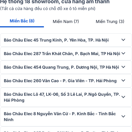
Hệ thống 18 showroom, cửa hàng âm thanh
phức tạp.
(Tất cả cửa hàng đều có chỗ đỗ xe ô tô miễn phí)
Miền Bắc (8)
Miền Nam (7)
Miền Trung (3)
Bảo Châu Elec 45 Trung Kính, P. Yên Hòa, TP. Hà Nội
Bảo Châu Elec 287 Trần Khát Chân, P. Bạch Mai, TP Hà Nội
Bảo Châu Elec 454 Quang Trung, P. Dương Nội, TP Hà Nội
Bảo Châu Elec 260 Văn Cao - P. Gia Viên - TP. Hải Phòng
Bảo Châu Elec Lô 47, LK-06, Số 3 Lê Lai, P.Ngô Quyền, TP.
Khi kết hợp cùng Lens Shift, Keystone và hiệu chỉnh 4 góc, quá trình
Hải Phòng
lắp đặt trở nên thuận tiện hơn đáng kể, đặc biệt với các không gian
phòng khách hoặc phòng giải trí chưa được thiết kế chuyên dụng
ngay từ đầu.
Bảo Châu Elec 8 Nguyễn Văn Cừ - P. Kinh Bắc - Tỉnh Bắc
Ninh
Hình ảnh sống động chuẩn điện ảnh với Dolby