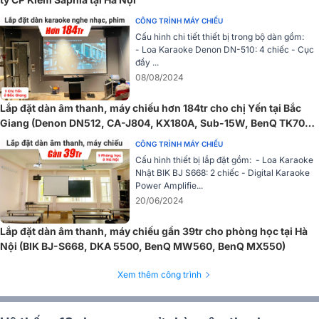
CÔNG TRÌNH MÁY CHIẾU
Phần thân máy được tối ưu để đảm bảo khả năng tản nhiệt ổn định
Cấu hình chi tiết thiết bị trong bộ dàn gồm:
nhưng vẫn duy trì tính thẩm mỹ gọn gàng khi đặt trần hoặc đặt kệ.
- Loa Karaoke Denon DN-510: 4 chiếc - Cục
đẩy ...
08/08/2024
Lắp đặt dàn âm thanh, máy chiếu hơn 184tr cho chị Yến tại Bắc
Giang (Denon DN512, CA-J804, KX180A, Sub-15W, BenQ TK700,
…)
CÔNG TRÌNH MÁY CHIẾU
Cấu hình thiết bị lắp đặt gồm: - Loa Karaoke
Nhật BIK BJ S668: 2 chiếc - Digital Karaoke
Power Amplifie...
20/06/2024
Lắp đặt dàn âm thanh, máy chiếu gần 39tr cho phòng học tại Hà
Nội (BIK BJ-S668, DKA 5500, BenQ MW560, BenQ MX550)
Xem thêm công trình
Điểm đáng giá trên UHC70LV còn nằm ở khả năng căn chỉnh hình
ảnh linh hoạt, cho phép người dùng dễ dàng thay đổi vị trí chiếu để
phù hợp với từng không gian cụ thể mà không cần thi công quá