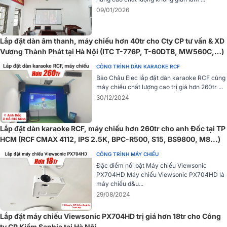
Nguồn cấp
100V ~ 240V, 50/60Hz
09/01/2026
Công suất chế độ chờ
0.5W
Lắp đặt dàn âm thanh, máy chiếu hơn 40tr cho Cty CP tư vấn & XD
Công suất tiêu thụ tối
189.75W
Vương Thành Phát tại Hà Nội (ITC T-776P, T-60DTB, MW560C,…)
thiểu
Với kích thước 498.1 x 331.1 x 171 mm cùng trọng lượng khoảng 9,3
kg, máy đạt sự cân bằng tốt giữa hiệu năng trình chiếu cao cấp và
CÔNG TRÌNH DÀN KARAOKE RCF
Công suất tiêu thụ tối
tính linh hoạt trong lắp đặt.
Bảo Châu Elec lắp đặt dàn karaoke RCF cùng
345W
đa
máy chiếu chất lượng cao trị giá hơn 260tr ...
30/12/2024
Kích thước sản phẩm
498.1 x 331.1 x 171 mm
Trọng lượng
9.3 kg
Lắp đặt dàn karaoke RCF, máy chiếu hơn 260tr cho anh Đốc tại TP
HCM (RCF CMAX 4112, IPS 2.5K, BPC-R500, S15, BS9800, M8...)
Trọng lượng vận
12 kg
CÔNG TRÌNH MÁY CHIẾU
chuyển
Đặc điểm nổi bật Máy chiếu Viewsonic
PX704HD Máy chiếu Viewsonic PX704HD là
máy chiếu d&u...
29/08/2024
Lắp đặt máy chiếu Viewsonic PX704HD trị giá hơn 18tr cho Công
ty CP Kiềm Saphia tại Hà Nội