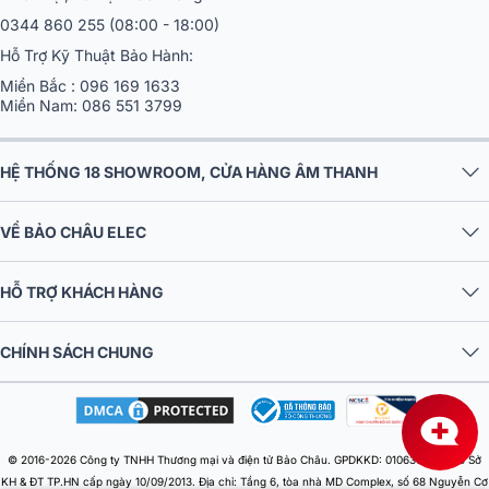
0344 860 255
(08:00 - 18:00)
Hỗ Trợ Kỹ Thuật Bảo Hành:
Miền Bắc :
096 169 1633
Miền Nam:
086 551 3799
HỆ THỐNG 18 SHOWROOM, CỬA HÀNG ÂM THANH
VỀ BẢO CHÂU ELEC
HỖ TRỢ KHÁCH HÀNG
CHÍNH SÁCH CHUNG
© 2016-2026 Công ty TNHH Thương mại và điện tử Bảo Châu. GPDKKD: 0106303879 do Sở
KH & ĐT TP.HN cấp ngày 10/09/2013. Địa chỉ: Tầng 6, tòa nhà MD Complex, số 68 Nguyễn Cơ