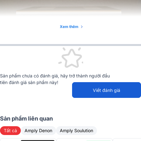
Xem thêm
Đặc điểm nổi bật của Amply Soulution 330
Sản phẩm chưa có đánh giá, hãy trở thành người đầu
Amply Soulution 330 sở hữu chất lượng rất cao, cực kì tinh
tiên đánh giá sản phẩm này!
xảo và chính xác.
Viết đánh giá
Khung vỏ của máy được làm từ kim loại cao cấp có màu trắng
bạc, gia công và lắp ghép hoàn hảo.
Tích hợp mạch Class A, sở hữu công suất đầu ra 120W/kênh
(8 Ohm) và 240W/kênh (4 Ohm) 480W (2ohm) tức thời .
Sản phẩm liên quan
Trang bị cấu trúc mạch độc lập, riêng biệt cho từng thành
phần khác nhau cho chất lượng âm thanh tốt nhất.
Tất cả
Amply Denon
Amply Soulution
Trang bị công nghệ khuếch đại của dòng Series 5 cao cấp
hơn.