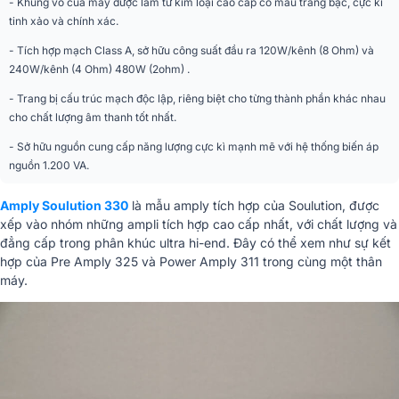
- Khung vỏ của máy được làm từ kim loại cao cấp có màu trắng bạc, cực kì
Kích thước
430 x 490 x 142 mm
tinh xảo và chính xác.
- Tích hợp mạch Class A, sở hữu công suất đầu ra 120W/kênh (8 Ohm) và
Trọng lượng
30kg
240W/kênh (4 Ohm) 480W (2ohm) .
- Trang bị cấu trúc mạch độc lập, riêng biệt cho từng thành phần khác nhau
cho chất lượng âm thanh tốt nhất.
- Sở hữu nguồn cung cấp năng lượng cực kì mạnh mẽ với hệ thống biến áp
nguồn 1.200 VA.
Amply Soulution 330
là mẫu amply tích hợp của Soulution, được
xếp vào nhóm những ampli tích hợp cao cấp nhất, với chất lượng và
đẳng cấp trong phân khúc ultra hi-end. Đây có thể xem như sự kết
hợp của Pre Amply 325 và Power Amply 311 trong cùng một thân
máy.