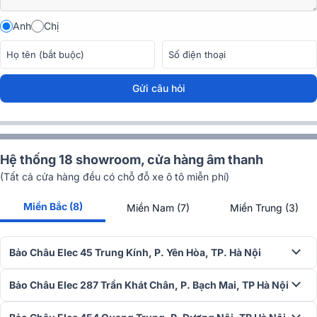
Anh
Chị
➣
Xem thêm:
Pre Amply Soulution 520 cao cấp, hiện đại
Đánh giá chất lượng Amply Soulution 330
Gửi câu hỏi
Thiết kế hàng đầu đến từ Thụy Sĩ
Là một sản phẩm âm thanh được chế tác tại Thụy Sĩ nên không khó
hiểu khi mà Soulution 330 sở hữu chất lượng rất cao, cực kì tinh xảo
Hệ thống 18 showroom, cửa hàng âm thanh
và chính xác.
(Tất cả cửa hàng đều có chỗ đỗ xe ô tô miễn phí)
Miền Bắc (8)
Miền Nam (7)
Miền Trung (3)
Bảo Châu Elec 45 Trung Kính, P. Yên Hòa, TP. Hà Nội
Bảo Châu Elec 287 Trần Khát Chân, P. Bạch Mai, TP Hà Nội