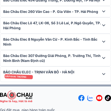
Bảo Châu Elec 454 Quang Trung, P. Dương Nội, TP Hà Nội
Bảo Châu Elec 260 Văn Cao - P. Gia Viên - TP. Hải Phòng
Bảo Châu Elec Lô 47, LK-06, Số 3 Lê Lai, P.Ngô Quyền, TP.
Hải Phòng
Toàn bộ phần khung vỏ của máy được làm từ kim loại cao cấp có
màu trắng bạc, gia công và lắp ghép với độ chính xác của đồng hồ
Bảo Châu Elec 8 Nguyễn Văn Cừ - P. Kinh Bắc - Tỉnh Bắc
Ninh
Thụy Sĩ.
Bảo Châu Elec 307 Đường Giải Phóng, P. Trường Thi, Tỉnh
Ninh Bình (Nam Định cũ)
BẢO CHÂU ELEC - TRỊNH VĂN BÔ - HÀ NỘI
SẮP KHAI TRƯƠNG
Gọi đặt mua, giao hàng toàn quốc