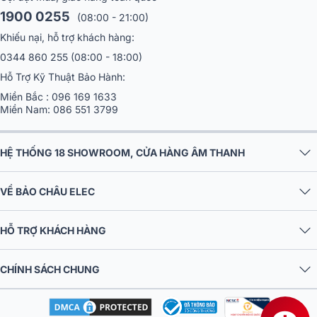
1900 0255
(08:00 - 21:00)
Khiếu nại, hỗ trợ khách hàng:
Sẽ thật khó để bạn tìm được bất kì điểm trừ nào dù là nhỏ nhất từ
0344 860 255
(08:00 - 18:00)
thiết kế đến chất lượng của Soulution 330. Kích thước các chiều
Hỗ Trợ Kỹ Thuật Bảo Hành:
rộng, cao, sâu lần lượt là 430 x 490 x 142 mm và trọng lượng lên tới
Miền Bắc :
096 169 1633
30kg.
Miền Nam:
086 551 3799
HỆ THỐNG 18 SHOWROOM, CỬA HÀNG ÂM THANH
VỀ BẢO CHÂU ELEC
HỖ TRỢ KHÁCH HÀNG
CHÍNH SÁCH CHUNG