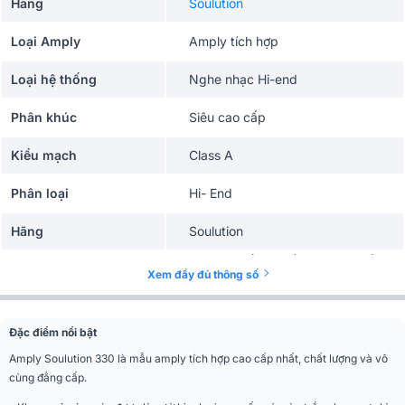
Hãng
Soulution
Loại Amply
Amply tích hợp
Loại hệ thống
Nghe nhạc Hi-end
Phân khúc
Siêu cao cấp
Kiểu mạch
Class A
Phân loại
Hi- End
Hãng
Soulution
120W/CH (8 Ohm), 240W/CH (4
Công suất
Xem đầy đủ thông số
Ohm) và 480W (2Ohm)
Tần số đáp tuyến
0 – 800 kHz (-3 dB)
Đặc điểm nổi bật
Méo tổng hài
120 dB
Amply Soulution 330 là mẫu amply tích hợp cao cấp nhất, chất lượng và vô
cùng đẳng cấp.
Công suất tiêu thụ
350W