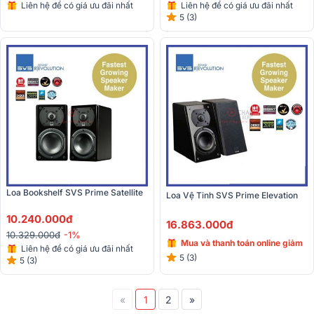
Liên hệ để có giá ưu đãi nhất
Liên hệ để có giá ưu đãi nhất
5 (3)
Loa Bookshelf SVS Prime Satellite
Loa Vệ Tinh SVS Prime Elevation
10.240.000đ
16.863.000đ
10.329.000đ
-1%
Mua và thanh toán online giảm
Liên hệ để có giá ưu đãi nhất
đến 15%
5 (3)
5 (3)
«
1
2
»