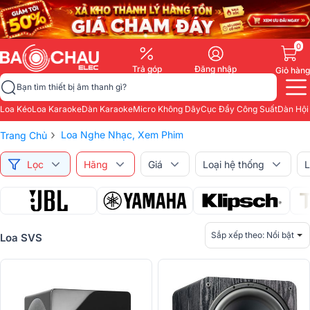
0
Trả góp
Đăng nhập
Giỏ hàng
Bạn tìm thiết bị âm thanh gì?
Loa Kéo
Loa Karaoke
Dàn Karaoke
Micro Không Dây
Cục Đẩy Công Suất
Dàn Hội
›
Loa Nghe Nhạc, Xem Phim
Trang Chủ
Lọc
Hãng
Giá
Loại hệ thống
L
Sắp xếp theo:
Nổi bật
Loa SVS