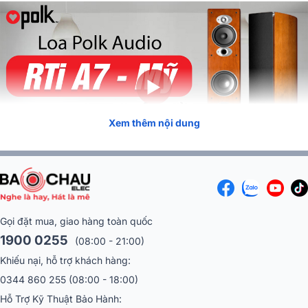
Xem thêm nội dung
Tóm Tắt Nội Dung
(Mở rộng)
Gọi đặt mua, giao hàng toàn quốc
Video trải nghiệm, test thử Loa Polk Audio RTi A7
1900 0255
(08:00 - 21:00)
Hiện là trong những thiết bị loa nghe nhạc, loa xem phim “làm mưa làm
Khiếu nại, hỗ trợ khách hàng:
gió” trên thị trường âm thanh,
loa Polk Audio
gây ấn tượng và thu hú
0344 860 255
(08:00 - 18:00)
lượng quan tâm, chú ý từ các tín đồ âm thanh. Thiết kế hiện đại, màu
Hỗ Trợ Kỹ Thuật Bảo Hành:
sắc lịch sự, công nghệ độc quyền cùng khả năng phối ghép linh hoạt