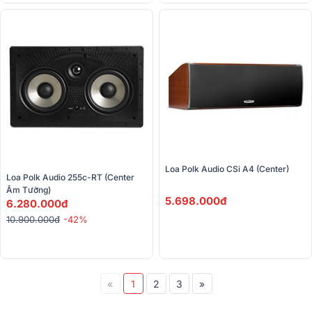
Loa Polk Audio CSi A4 (center)
Loa Polk Audio 255c-RT (center 
Âm Tường)
5.698.000đ
6.280.000đ
10.900.000đ
-42%
«
1
2
3
»