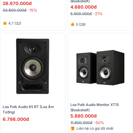
(bookshelf)
28.670.000đ
4.680.000đ
33.800.000đ
-15%
5.900.000đ
-21%
4.7 (32)
5 (29)
Loa Polk Audio Monitor XT15 
Loa Polk Audio 65 RT (loa Âm 
(Bookshelf) 
Tường)
5.880.000đ
6.798.000đ
11.800.000đ
-50%
Liên hệ có giá tốt nhất