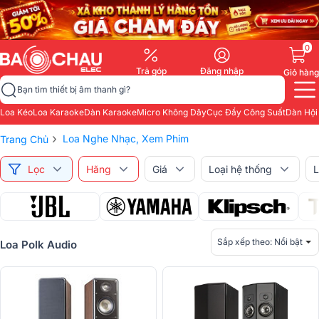
0
Trả góp
Đăng nhập
Giỏ hàng
Bạn tìm thiết bị âm thanh gì?
Loa Kéo
Loa Karaoke
Dàn Karaoke
Micro Không Dây
Cục Đẩy Công Suất
Dàn Hội
›
Loa Nghe Nhạc, Xem Phim
Trang Chủ
Lọc
Hãng
Giá
Loại hệ thống
L
Sắp xếp theo:
Nổi bật
Loa Polk Audio