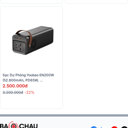
Sạc Dự Phòng Yoobao EN200W 
(52.800mAh, PD65W, 
220V/200W)
2.500.000đ
3.200.000đ
-22%