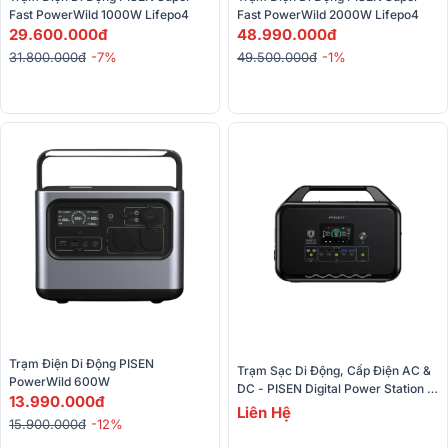
Fast PowerWild 1000W Lifepo4
Fast PowerWild 2000W Lifepo4
29.600.000đ
48.990.000đ
31.800.000đ
-7%
49.500.000đ
-1%
Trạm Điện Di Động PISEN 
Trạm Sạc Di Động, Cấp Điện AC & 
PowerWild 600W
DC - PISEN Digital Power Station 
13.990.000đ
1000W LiFePO4
Liên Hệ
15.900.000đ
-12%