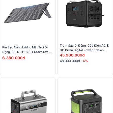
Trạm Sạc Di Động, Cấp Điện AC & 
Pin Sạc Năng Lượng Mặt Trời Di 
DC Pisen Digital Power Station 
Động PISEN TP-SE01 100W 19V 
2000W LiFePO4
45.900.000đ
For 2000W
6.380.000đ
48.000.000đ
-4%