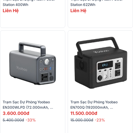
Station 400Wh
Station 622Wh
Liên Hệ
Liên Hệ
Trạm Sạc Dự Phòng Yoobao 
Trạm Sạc Dự Phòng Yoobao 
EN300WLPD (72.000mAh, 
EN700Q (192000mAh, 
220V/300W)
3.600.000đ
220V/700W)
11.500.000đ
5.400.000đ
-33%
15.000.000đ
-23%