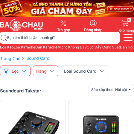
0
Trả góp
Đăng nhập
Giỏ hàng
Bạn tìm thiết bị âm thanh gì?
Loa Kéo
Loa Karaoke
Dàn Karaoke
Micro Không Dây
Cục Đẩy Công Suất
Dàn Hội
›
Sound Card
Trang Chủ
Lọc
Hãng
Loại Sound Card
Sắp xếp theo:
Nổi bật
Soundcard Takstar