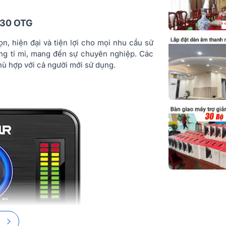
Dải khuếch đạ
630 OTG
Đáp ứng tần s
, hiện đại và tiện lợi cho mọi nhu cầu sử
tai nghe
công tỉ mỉ, mang đến sự chuyên nghiệp. Các
S/N Tỷ lệ
phù hợp với cả người mới sử dụng.
THD + Tiếng 
Dải động
Mức đầu vào t
Đáp ứng tần s
Dải động
Tỷ lệ S/N
THD + Tiếng 