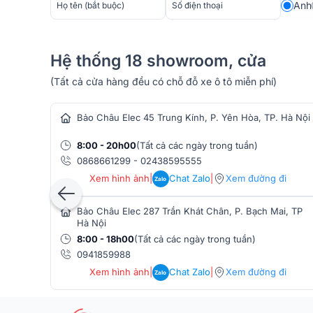
Anh
Hệ thống 18 showroom, cửa
Chuẩn USB 2.0 với tốc độ cao
(Tất cả cửa hàng đều có chỗ đỗ xe ô tô miễn phí)
hàng âm thanh
Soundcard Takstar MX630 OTG có thể kết nối qua US
giảm tối đa độ trễ âm thanh, đảm bảo đồng bộ và chất
Bảo Châu Elec 45 Trung Kính, P. Yên Hòa, TP. Hà Nội
Lấy mẫu chính xác cao (24bit/96KHz)
8:00 - 20h00
(Tất cả các ngày trong tuần)
0868661299
-
02438595555
Hỗ trợ lấy mẫu âm thanh với độ phân giải lên đến 24
Xem hình ảnh
|
Chat Zalo
|
Xem đường đi
Zalo
nét và trung thực, lý tưởng cho các bản ghi chuyên n
Bảo Châu Elec 287 Trần Khát Chân, P. Bạch Mai, TP
Hà Nội
8:00 - 18h00
(Tất cả các ngày trong tuần)
0941859988
Xem hình ảnh
|
Chat Zalo
|
Xem đường đi
Zalo