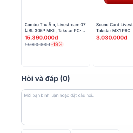
Combo Thu Âm, Livestream 07
Sound Card Lives
(JBL 305P MKII, Takstar PC-
Takstar MX1 PRO
K850, Takstar MX1 PRO, HD
15.390.000đ
3.030.000đ
2000)
-19%
19.000.000đ
Hỏi và đáp (0)