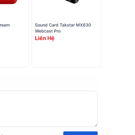
Trở kháng tải
Mức đầu ra tố
tream
Sound Card Takstar MX630
Truyền dữ liệ
Webcast Pro
Liên Hệ
Tỷ lệ mẫu
Nguồn điện
Phạm vi nhiệt
động
Kích thước (
Trọng lượng t
Đầu nối điện t
động
Đầu nối đệm