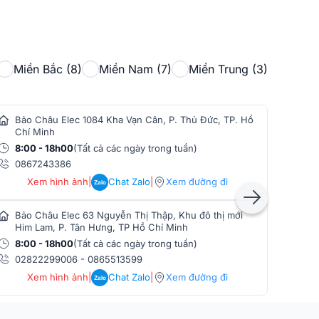
XLR+Φ6.35mm
XLR+Φ6.35mm
Miền Bắc (8)
Miền Nam (7)
Miền Trung (3)
he 1
Φ6.35mm
he 2
Φ6.35mm
Bảo Châu Elec 1084 Kha Vạn Cân, P. Thủ Đức, TP. Hồ
Bảo
Chí Minh
Min
Φ6.35mm (L+R)
8:00 - 18h00
(Tất cả các ngày trong tuần)
8:0
 điện
DC 12V 1A
0867243386
086
Xem hình ảnh
|
Chat Zalo
|
Xem đường đi
Zalo
u
USB 2.0
Bảo Châu Elec 63 Nguyễn Thị Thập, Khu đô thị mới
Bảo
Type-C
Him Lam, P. Tân Hưng, TP Hồ Chí Minh
Phò
8:00 - 18h00
(Tất cả các ngày trong tuần)
8:0
02822299006
-
0865513599
086
Xem hình ảnh
|
Chat Zalo
|
Xem đường đi
Zalo