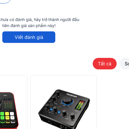
Độ méo điều 
chéo
hưa có đánh giá, hãy trở thành người đầu
Công suất
tiên đánh giá sản phẩm này!
Trở kháng đầu
Viết đánh giá
Tải Trở kháng
Đáp ứng tần s
Tất cả
S
 giúp sản phẩm luôn giữ được vẻ đẹp theo
Dải động
 mang theo và sử dụng linh hoạt trong nhiều
c buổi livestream di động.
Tỷ lệ S/N
X630 OTG
THD + Tiếng 
Độ méo điều 
hiển đạt chứng nhận WHQL đảm bảo tính ổn
Trở kháng đầu
OS, iOS, Android giảm thiểu các lỗi không