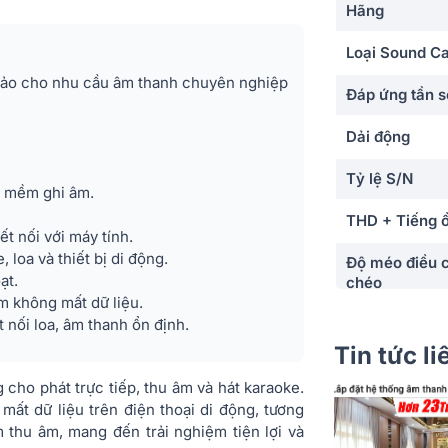
Hãng
Loại Sound C
hảo cho nhu cầu âm thanh chuyên nghiệp
Đáp ứng tần s
Dải động
Tỷ lệ S/N
n mềm ghi âm.
THD + Tiếng 
 nối với máy tính.
 loa và thiết bị di động.
Độ méo điều 
ạt.
chéo
âm không mất dữ liệu.
nối loa, âm thanh ổn định.
Trở kháng đầ
Tin tức l
Mic in
 cho phát trực tiếp, thu âm và hát karaoke.
Độ khuếch đại
ất dữ liệu trên điện thoại di động, tương
điều chỉnh
m thu âm, mang đến trải nghiệm tiện lợi và