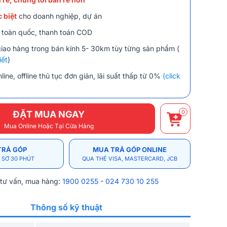
 biệt
cho doanh nghiệp, dự án
 toàn quốc, thanh toán COD
giao hàng trong bán kính 5- 30km tùy từng sản phẩm (
iết
)
line, offline thủ tục đơn giản, lãi suất thấp từ 0%
(click
0
ĐẶT MUA NGAY
Mua Online Hoặc Tại Cửa Hàng
TRẢ GÓP
MUA TRẢ GÓP ONLINE
 SƠ 30 PHÚT
QUA THẺ VISA, MASTERCARD, JCB
 tư vấn, mua hàng:
1900 0255
-
024 730 10 255
Thông số kỹ thuật