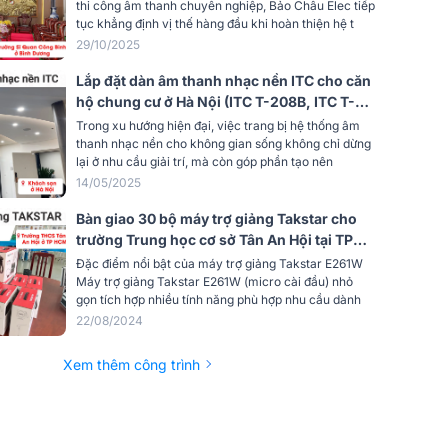
TC-2R, TC-TH)
thi công âm thanh chuyên nghiệp, Bảo Châu Elec tiếp
i
+54dB
tục khẳng định vị thế hàng đầu khi hoàn thiện hệ t
29/10/2025
ố của
20Hz-20KHz (±1dB)
Lắp đặt dàn âm thanh nhạc nền ITC cho căn
hộ chung cư ở Hà Nội (ITC T-208B, ITC T-
B60E, Takstar E261W,...)
100dB, A-weighted
Trong xu hướng hiện đại, việc trang bị hệ thống âm
thanh nhạc nền cho không gian sống không chỉ dừng
lại ở nhu cầu giải trí, mà còn góp phần tạo nên
ồn
<0,0031%(-90dB)
14/05/2025
97dB, A-weighted
Bàn giao 30 bộ máy trợ giảng Takstar cho
trường Trung học cơ sở Tân An Hội tại TP
ối đa
+0dB gain
HCM
Đặc điểm nổi bật của máy trợ giảng Takstar E261W
Máy trợ giảng Takstar E261W (micro cài đầu) nhỏ
ố
20Hz-20KHz(±1dB)
gọn tích hợp nhiều tính năng phù hợp nhu cầu dành
22/08/2024
99dB, A-weighted
Xem thêm công trình
103dB, A-weighted
ồn
<0,0056%(-85 dB)