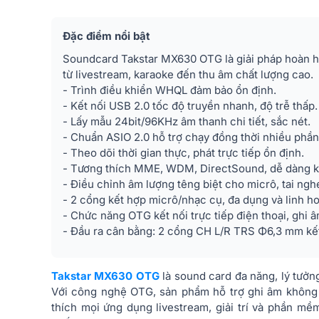
Đặc điểm nổi bật
Soundcard Takstar MX630 OTG là giải pháp hoàn 
từ livestream, karaoke đến thu âm chất lượng cao.
- Trình điều khiển WHQL đảm bảo ổn định.
- Kết nối USB 2.0 tốc độ truyền nhanh, độ trễ thấp.
- Lấy mẫu 24bit/96KHz âm thanh chi tiết, sắc nét.
- Chuẩn ASIO 2.0 hỗ trợ chạy đồng thời nhiều phầ
- Theo dõi thời gian thực, phát trực tiếp ổn định.
- Tương thích MME, WDM, DirectSound, dễ dàng kết
- Điều chỉnh âm lượng têng biệt cho micrô, tai nghe,
- 2 cổng kết hợp micrô/nhạc cụ, đa dụng và linh ho
- Chức năng OTG kết nối trực tiếp điện thoại, ghi 
- Đầu ra cân bằng: 2 cổng CH L/R TRS Φ6,3 mm kết 
Takstar MX630 OTG
là sound card đa năng, lý tưởng
Với công nghệ OTG, sản phẩm hỗ trợ ghi âm không m
thích mọi ứng dụng livestream, giải trí và phần mề