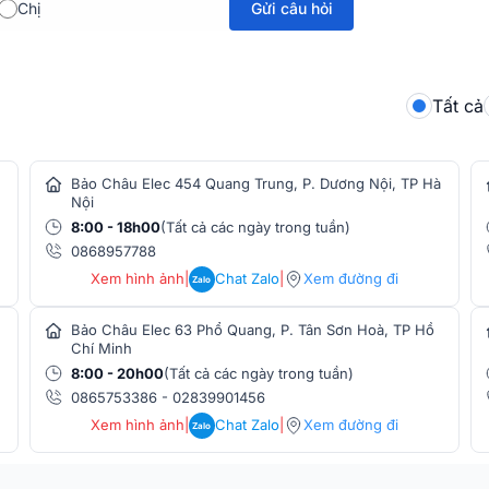
Gửi câu hỏi
Chị
Đầu nối mic 1
Đầu nối mic 2
Tất cả
Đầu nối tai ng
B 2.0 cho tốc độ truyền dữ liệu nhanh và
Đầu nối tai ng
 lượng trong quá trình thu phát.
Bảo Châu Elec 454 Quang Trung, P. Dương Nội, TP Hà
Nội
Đầu nối loa
8:00 - 18h00
(Tất cả các ngày trong tuần)
Đầu nối nguồn
0868957788
bit/96KHz, mang lại âm thanh chi tiết, sắc
Xem hình ảnh
|
Chat Zalo
|
Xem đường đi
Zalo
ghiệp.
Đầu nối dữ liệ
Bảo Châu Elec 63 Phổ Quang, P. Tân Sơn Hoà, TP Hồ
Cổng OTG
Chí Minh
8:00 - 20h00
(Tất cả các ngày trong tuần)
0865753386
-
02839901456
Xem hình ảnh
|
Chat Zalo
|
Xem đường đi
Zalo