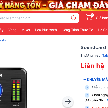
0
Giỏ hà
ẩy
Vang
Mixer
Loa Bluetooth
Công Trình Thực Tế
Hồ Sơ
kstar
Soundcard
Thương hiệu:
Tak
Liên hệ
KHUYẾN MÃI
Miễn phí s
Giảm nga
đơn trên 3tr).
Ở đâu bán