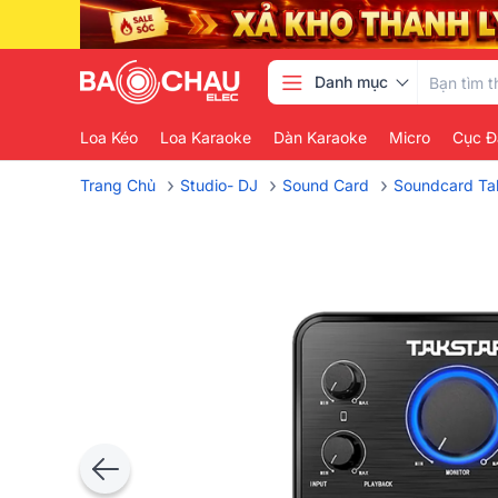
Danh mục
Loa Kéo
Loa Karaoke
Dàn Karaoke
Micro
Cục Đ
›
›
›
Trang Chủ
Studio- DJ
Sound Card
Soundcard Ta