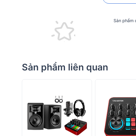
Sản phẩm c
Sản phẩm liên quan
Phần vỏ ngoài bền bỉ, chắc chắn, chống trầy xước,
thời gian. Đặc biệt, kích thước nhỏ nhẹ giúp dễ dàng
không gian khác nhau, từ phòng thu, sân khấu đến cá
Đánh giá chất lượng Soundcard Takstar M
Trình điều khiển WHQL
Soundcard
Takstar MX630 OTG sử dụng trình điều k
định cao khi hoạt động trên hệ thống Windows, mac
tương thích mang đến trải nghiệm mượt mà.