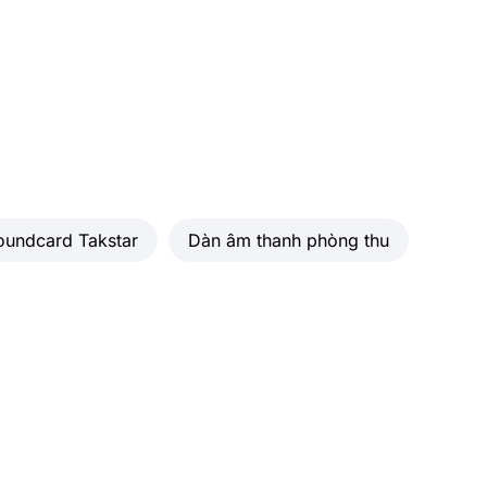
chế
-75dB ＠ 1KHz
90mW/100Ω
 ra
75Ω
32-600Ω
ố
20Hz-20KHz (±1dB)
oundcard Takstar
Dàn âm thanh phòng thu
98dB, A-weighted
102dB, A-weighted
ồn
<0,0125% (-78 dB)
chế
-65dB ＠ 1KHz
 ra
75Ω