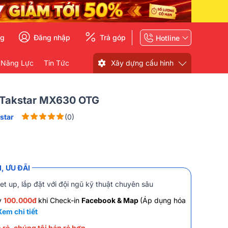
ng
Đăng nhập
Trả góp
Hotline
 Năng Lực
Tin Tức
Xây dựng cấu hình
 Takstar MX630 OTG
star
(0)
, ƯU ĐÃI
et up, lắp đặt với đội ngũ kỹ thuật chuyên sâu
y
100.000đ
khi Check-in
Facebook & Map
(Áp dụng hóa
Xem chi tiết
 rẻ, chúng tôi bán rẻ hơn