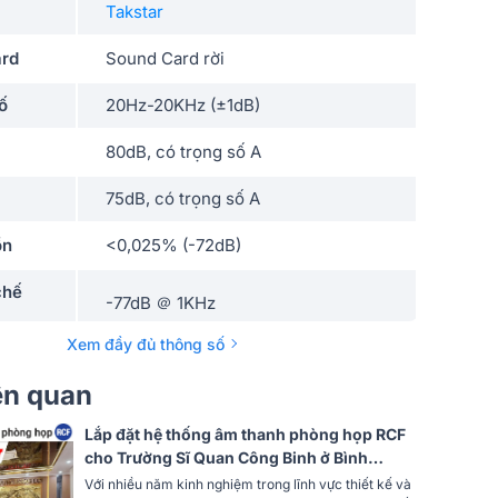
Takstar
ard
Sound Card rời
ố
20Hz-20KHz (±1dB)
80dB, có trọng số A
75dB, có trọng số A
ồn
<0,025% (-72dB)
chế
-77dB ＠ 1KHz
Xem đầy đủ thông số
u vào
inst, 6,8KΩ, điển hình
iên quan
6,8KΩ, điển hình
Lắp đặt hệ thống âm thanh phòng họp RCF
 có thể
cho Trường Sĩ Quan Công Binh ở Bình
>50dB
Dương (RCF PL 6X, ITC T-120DTB, Takstar
Với nhiều năm kinh nghiệm trong lĩnh vực thiết kế và