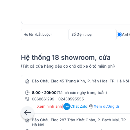
Anh
Hệ thống 18 showroom, cửa
(Tất cả cửa hàng đều có chỗ đỗ xe ô tô miễn phí)
hàng âm thanh
Bảo Châu Elec 45 Trung Kính, P. Yên Hòa, TP. Hà Nội
8:00 - 20h00
(Tất cả các ngày trong tuần)
0868661299
-
02438595555
Thiết kế thời thượng, thoải mái
Xem hình ảnh
|
Chat Zalo
|
Xem đường đi
Zalo
FLEX 100 sở hữu thiết kế gọn nhẹ, đi kèm ba kích cỡ
Bảo Châu Elec 287 Trần Khát Chân, P. Bạch Mai, TP
khi đeo, ngay cả trong các hoạt động mạnh như tập 
Hà Nội
hộp sạc với màu sắc và kiểu dáng bắt mắt giúp ngườ