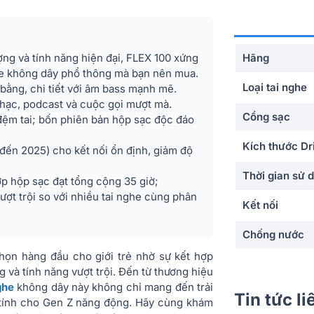
ượng và tính năng hiện đại, FLEX 100 xứng
Hãng
ghe không dây phổ thông mà bạn nên mua.
Loại tai nghe
ằng, chi tiết với âm bass mạnh mẽ.
hạc, podcast và cuộc gọi mượt mà.
Cổng sạc
 đệm tai; bốn phiên bản hộp sạc độc đáo
Kích thước Dr
 đến 2025) cho kết nối ổn định, giảm độ
Thời gian sử 
hợp hộp sạc đạt tổng cộng 35 giờ;
ợt trội so với nhiều tai nghe cùng phân
Kết nối
Chống nước
họn hàng đầu cho giới trẻ nhờ sự kết hợp
Trọng lượng
 và tính năng vượt trội. Đến từ thương hiệu
ghe
không dây này không chỉ mang đến trải
Dải tần số
Tin tức l
tính cho Gen Z năng động. Hãy cùng khám