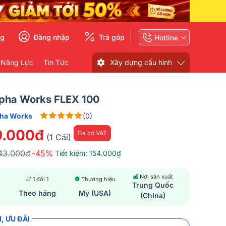
ng
Đăng nhập
Trả góp
Hotline
 Năng Lực
Tin Tức
Xây dựng cấu hình
lpha Works FLEX 100
ha Works
(0)
9.000đ
Đã có VAT
(1 Cái)
43.000đ
-45%
Tiết kiệm: 154.000₫
Nơi sản xuất
1 đổi 1
Thương hiệu
Trung Quốc
Theo hãng
Mỹ (USA)
(China)
, ƯU ĐÃI