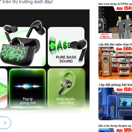
 trên thị trường dưới đây!
Bluetooth
Nguồn điện
Thời gian sạc
Pin
Thời gian phá
Cổng sạc