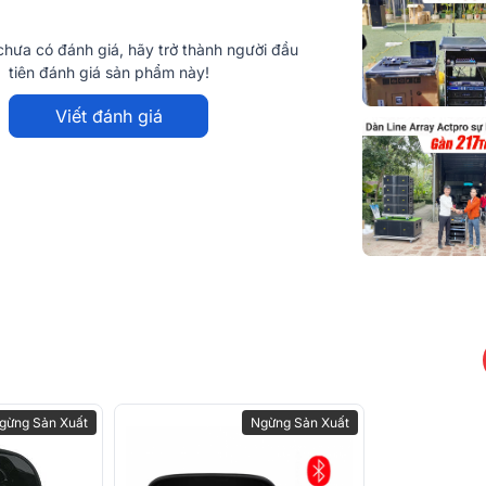
hưa có đánh giá, hãy trở thành người đầu
tiên đánh giá sản phẩm này!
Viết đánh giá
w York
 từ White Street, New York, Mỹ, đã khẳng
o, từ thiết bị dân dụng, chuyên nghiệp đến
 Works nổi bật với dòng micro karaoke bán
 suất vượt trội.
iệu cũng chiếm trọn cảm tình của người tiêu
LEX 100 - mẫu tai nghe phổ thông được Gen
Works không ngừng sáng tạo để mang đến
ua chất âm chuẩn mực và cảm xúc tích cực.
âm thanh chất lượng, giúp người dùng tận
gừng Sản Xuất
Ngừng Sản Xuất