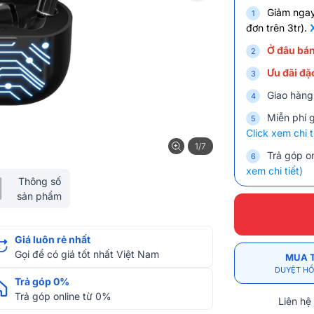
Giảm nga
đơn trên 3tr).
Ở đâu bán
Ưu đãi đặc
Giao hàng
Miễn phí 
Click xem chi t
1/7
Trả góp on
xem chi tiết)
Thông số
sản phẩm
Giá luôn rẻ nhất
Gọi để có giá tốt nhất Việt Nam
MUA 
DUYỆT HỒ
Trả góp 0%
Trả góp online từ 0%
Liên hệ