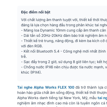
Đặc điểm nổi bật
Với chất lượng âm thanh tuyệt vời, thiết kế thời th
đáng là lựa chọn hàng đầu trong phân khúc tai n
- Màng loa Dynamic 10mm cung cấp âm thanh cân b
- Dải tần số 20Hz-20kHz đảm bảo trải nghiệm âm n
- Thiết kế trẻ trung, năng động, đi kèm ba kích cỡ
với đèn RGB.
- Kết nối Bluetooth 5.4 - Công nghệ mới nhất (tính
trễ.
- Sạc đầy trong 2 giờ, sử dụng 8 giờ liên tục; kết 
- Chống nước IPX6 nên chịu được tia nước mạnh, vư
khúc (IPX4).
Tai nghe Alpha Works FLEX 100
đã trở thành lựa c
hoàn hảo giữa chất âm sống động, thiết kế thời thượng
Alpha Works danh tiếng tại New York, Mỹ, mẫu
tai n
nghiệm âm nhạc đỉnh cao mà còn là tuyên ngôn cá 