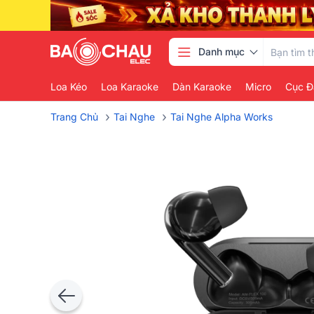
Danh mục
Loa Kéo
Loa Karaoke
Dàn Karaoke
Micro
Cục Đ
›
›
Trang Chủ
Tai Nghe
Tai Nghe Alpha Works