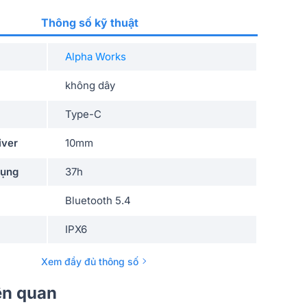
Thông số kỹ thuật
Alpha Works
không dây
Type-C
iver
10mm
dụng
37h
Bluetooth 5.4
IPX6
80g
Xem đầy đủ thông số
20Hz-20KHz
iên quan