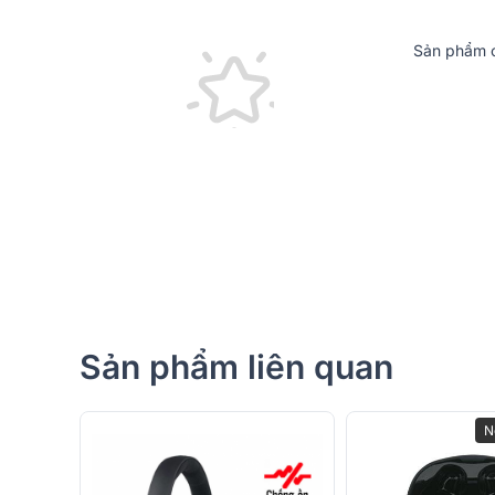
Sản phẩm c
Thương hiệu Alpha Works - Chất âm từ Ne
Alpha Works - thương hiệu âm thanh danh tiếng đến
định vị thế với các sản phẩm âm thanh chất lượng ca
giải pháp âm thanh thương mại. Tại Việt Nam, Alpha
chạy như A1 và A2, được người dùng yêu mến nhờ hiệu
Ngoài ra, các sản phẩm loa và tai nghe của thương h
dùng, đặc biệt là tai nghe không dây Alpha Works F
Z ưa chuộng.
Sản phẩm liên quan
Với phương châm “Good sound, good mood”, Alpha 
trải nghiệm âm nhạc tuyệt vời, kết nối mọi người q
Sứ mệnh của thương hiệu là tạo ra những sản phẩm 
N
hưởng sự thư giãn và gần gũi hơn qua âm nhạc.