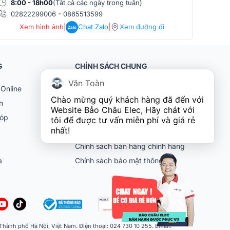
8:00 - 18h00
(Tất cả các ngày trong tuần)
8:0
02822299006
-
0865513599
086
Xem hình ảnh
|
Chat Zalo
|
Xem đường đi
Zalo
G
CHÍNH SÁCH CHUNG
Văn Toàn
Online
Khách hàng doanh nghiệp (B2B)
Chào mừng quý khách hàng đã đến với 
n
Chính sách bảo hành
Website Bảo Châu Elec, Hãy chát với 
góp
Chính sách đổi trả
tôi để được tư vấn miễn phí và giá rẻ 
nhất!
Chính sách vận chuyển
Chính sách bán hàng chính hãng
ia
Chính sách bảo mật thông tin
ành phố Hà Nội, Việt Nam. Điện thoại: 024 730 10 255. Email: