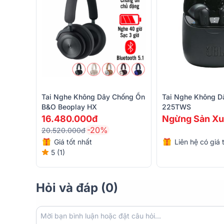
Alpha Works FLEX 100 - Tai nghe không dây
Alpha Works FLEX 100 là mẫu tai nghe true wireless mớ
động và đầy đủ tính năng, đáp ứng nhu cầu của giới 
đáo tích hợp đèn RGB, FLEX 100 không chỉ là thiết b
tính.
Chất âm ấn tượng, sống động
Được trang bị màng loa Dynamic 10mm, FLEX 100 man
Tai Nghe Không Dây Chống Ồn
Tai Nghe Không D
động. Dù bạn nghe nhạc EDM, pop, hip-hop, podcast 
B&O Beoplay HX
225TWS
nghe đều đảm bảo chất lượng âm thanh mượt mà. Dả
16.480.000đ
Ngừng Sản Xu
âm thanh, với âm bass mạnh mẽ, phù hợp cho nhiều t
-20%
20.520.000đ
Giá tốt nhất
Liên hệ có giá 
5 (1)
Hỏi và đáp (0)