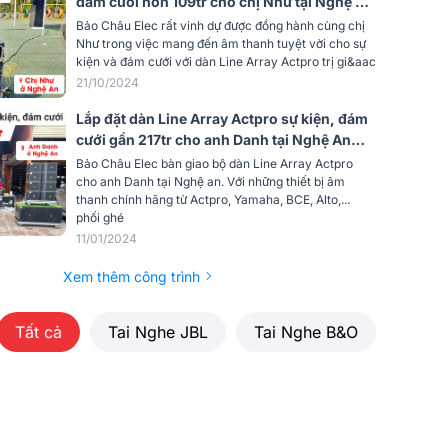
đám cưới hơn 109tr cho chị Như tại Nghệ An
(Actpro KR208F, KR28F, QD4.13, TD2.18,
Bảo Châu Elec rất vinh dự được đồng hành cùng chị
MG 10XU, S290D...)
Như trong việc mang đến âm thanh tuyệt vời cho sự
kiện và đám cưới với dàn Line Array Actpro trị gi&aac
21/10/2024
Lắp đặt dàn Line Array Actpro sự kiện, đám
cưới gần 217tr cho anh Danh tại Nghệ An
(Actpro KR210, Actpro KR28, FP14000,
Bảo Châu Elec bàn giao bộ dàn Line Array Actpro
FP10000Q, DSP48,…)
cho anh Danh tại Nghệ an. Với những thiết bị âm
thanh chính hãng từ Actpro, Yamaha, BCE, Alto,...
phối ghé
11/01/2024
Xem thêm công trình
Tất cả
Tai Nghe JBL
Tai Nghe B&O