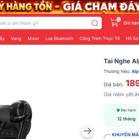
0
Giỏ hà
ẩy
Vang
Mixer
Loa Bluetooth
Công Trình Thực Tế
Hồ Sơ
Tai Nghe A
Thương hiệu:
Alp
18
Giá bán:
Giá niêm yết:
3
Bảo hành
12 tháng
KHUYẾN MÃI