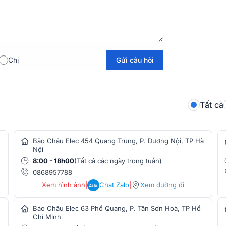
Gửi câu hỏi
Chị
Tất cả
Bảo Châu Elec 454 Quang Trung, P. Dương Nội, TP Hà
Nội
8:00 - 18h00
(Tất cả các ngày trong tuần)
0868957788
Xem hình ảnh
|
Chat Zalo
|
Xem đường đi
Zalo
 đệm tai, đảm bảo sự thoải mái và chắc chắn
Bảo Châu Elec 63 Phổ Quang, P. Tân Sơn Hoà, TP Hồ
gym hay di chuyển ngoài trời. Bốn tùy chọn
Chí Minh
i dùng dễ dàng thể hiện phong cách riêng,