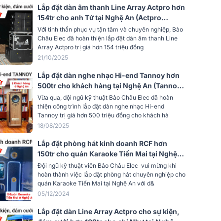
V5.4
Lắp đặt dàn âm thanh Line Array Actpro hơn
154tr cho anh Tứ tại Nghệ An (Actpro
5V/1A qua USB Type-C
KR210F New, KR28N New, QD4.13, TD2.22,
Với tinh thần phục vụ tận tâm và chuyên nghiệp, Bảo
Bksound VX10...)
Châu Elec đã hoàn thiện lắp đặt dàn âm thanh Line
Khoảng 2 giờ (DC 5V/1A)
Array Actpro trị giá hơn 154 triệu đồng
21/10/2025
300mAh, pin Li-Po 3.7V
Lắp đặt dàn nghe nhạc Hi-end Tannoy hơn
500tr cho khách hàng tại Nghệ An (Tannoy
t nhạc
Lên đến 7 giờ
Kensington GR, Accuphase E4000,
Vừa qua, đội ngũ kỹ thuật Bảo Châu Elec đã hoàn
Accuphase DP450,...)
thiện công trình lắp đặt dàn nghe nhạc Hi-end
USB Type-C
Tannoy trị giá hơn 500 triệu đồng cho khách hà
18/08/2025
Lắp đặt phòng hát kinh doanh RCF hơn
150tr cho quán Karaoke Tiến Mai tại Nghệ
An (RCF X-MAX 12, VM820A, VM1020A,
Đội ngũ kỹ thuật viên Bảo Châu Elec vui mừng khi
KX180A, V218S...)
hoàn thành việc lắp đặt phòng hát chuyên nghiệp cho
quán Karaoke Tiến Mai tại Nghệ An với d&
05/12/2024
Lắp đặt dàn Line Array Actpro cho sự kiện,