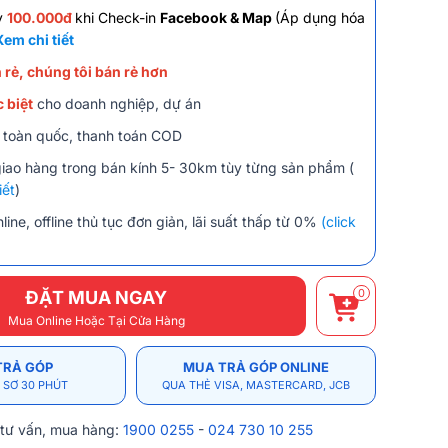
y
100.000đ
khi Check-in
Facebook & Map
(Áp dụng hóa
Xem chi tiết
 rẻ, chúng tôi bán rẻ hơn
 biệt
cho doanh nghiệp, dự án
 toàn quốc, thanh toán COD
giao hàng trong bán kính 5- 30km tùy từng sản phẩm (
iết
)
line, offline thủ tục đơn giản, lãi suất thấp từ 0%
(click
0
ĐẶT MUA NGAY
Mua Online Hoặc Tại Cửa Hàng
TRẢ GÓP
MUA TRẢ GÓP ONLINE
 SƠ 30 PHÚT
QUA THẺ VISA, MASTERCARD, JCB
 tư vấn, mua hàng:
1900 0255
-
024 730 10 255