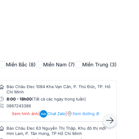
Miền Bắc (8)
Miền Nam (7)
Miền Trung (3)
Bảo Châu Elec 1084 Kha Vạn Cân, P. Thủ Đức, TP. Hồ
Bảo
Chí Minh
Min
8:00 - 18h00
(Tất cả các ngày trong tuần)
8:0
0867243386
086
Xem hình ảnh
|
Chat Zalo
|
Xem đường đi
Zalo
Bảo Châu Elec 63 Nguyễn Thị Thập, Khu đô thị mới
Bảo
Him Lam, P. Tân Hưng, TP Hồ Chí Minh
Phò