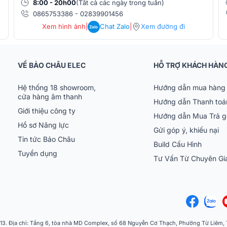
8:00 - 20h00
(Tất cả các ngày trong tuần)
0865753386
-
02839901456
Xem hình ảnh
|
Chat Zalo
|
Xem đường đi
Zalo
VỀ BẢO CHÂU ELEC
HỖ TRỢ KHÁCH HÀN
Hệ thống 18 showroom,
Hướng dẫn mua hàng 
cửa hàng âm thanh
Hướng dẫn Thanh toá
Giới thiệu công ty
Hướng dẫn Mua Trả 
Hồ sơ Năng lực
Gửi góp ý, khiếu nại
Tin tức Bảo Châu
Build Cấu Hình
Tuyển dụng
Tư Vấn Từ Chuyên G
 Địa chỉ: Tầng 6, tòa nhà MD Complex, số 68 Nguyễn Cơ Thạch, Phường Từ Liêm, Th