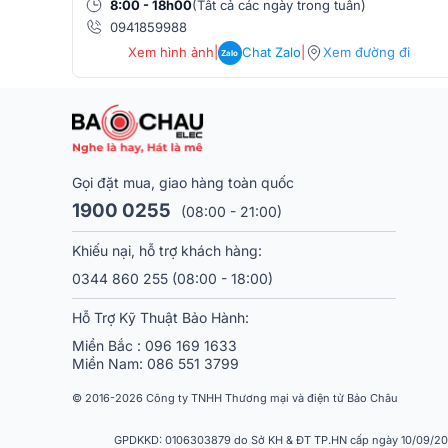
8:00 - 18h00
(Tất cả các ngày trong tuần)
từ hiện đại đến phá cách.
0941859988
Xem hình ảnh
|
Chat Zalo
|
Xem đường đi
Zalo
Gọi đặt mua, giao hàng toàn quốc
1900 0255
(08:00 - 21:00)
Khiếu nại, hỗ trợ khách hàng:
0344 860 255
(08:00 - 18:00)
Hỗ Trợ Kỹ Thuật Bảo Hành:
Miền Bắc :
096 169 1633
Miền Nam:
086 551 3799
© 2016-2026 Công ty TNHH Thương mại và điện tử Bảo Châu
GPDKKD: 0106303879 do Sở KH & ĐT TP.HN cấp ngày 10/09/2013.