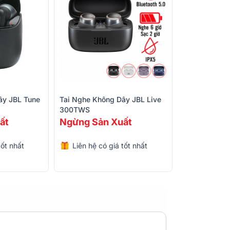
 dành cho thế hệ trẻ
i nhất, nổi bật với thiết kế trẻ trung, năng
trẻ hiện đại. Với bốn phiên bản hộp sạc độc
ị nghe nhạc mà còn là phụ kiện thể hiện cá
g đến âm thanh cân bằng, chi tiết và sống
ây JBL Tune
Tai Nghe Không Dây JBL Live
hay tham gia các cuộc gọi trực tuyến, tai
300TWS
i tần số 20Hz-20kHz bao phủ toàn bộ phổ
ất
Ngừng Sản Xuất
hể loại nhạc và nhu cầu sử dụng.
tốt nhất
Liên hệ có giá tốt nhất