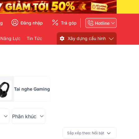
ng
Đăng nhập
Trả góp
Hotline
 Năng Lực
Tin Tức
Xây dựng cấu hình
Tai nghe Gaming
c
Phân khúc
Sắp xếp theo:
Nổi bật