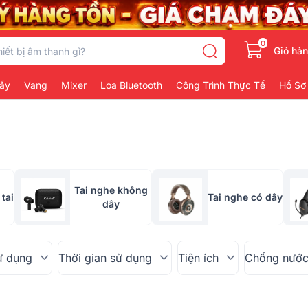
0
Giỏ hà
ẩy
Vang
Mixer
Loa Bluetooth
Công Trình Thực Tế
Hồ Sơ
Tai nghe không
tai
Tai nghe có dây
dây
ử dụng
Thời gian sử dụng
Tiện ích
Chống nướ