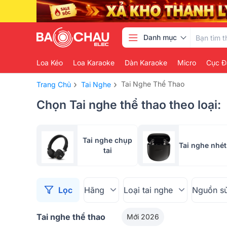
Danh mục
Loa Kéo
Loa Karaoke
Dàn Karaoke
Micro
Cục Đ
›
›
Tai Nghe Thể Thao
Trang Chủ
Tai Nghe
Chọn Tai nghe thể thao theo loại:
Tai nghe chụp
Tai nghe nhét 
tai
Lọc
Hãng
Loại tai nghe
Nguồn s
Tai nghe thể thao
Mới 2026