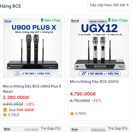
Sắp xếp theo:
Nổi bật
Hãng BCE
Bán Chạy
Bán Chạy
Micro Không Dây BCE UGX12
Micro Không Dây BCE U900 Plus X 
(New)
4.790.000đ
3.290.000đ
6.710.000đ
-29%
4.610.000đ
-29%
Quà
540.000đ
5 (151)
5 (102)
Trả Góp 0%
Trả Góp 0%