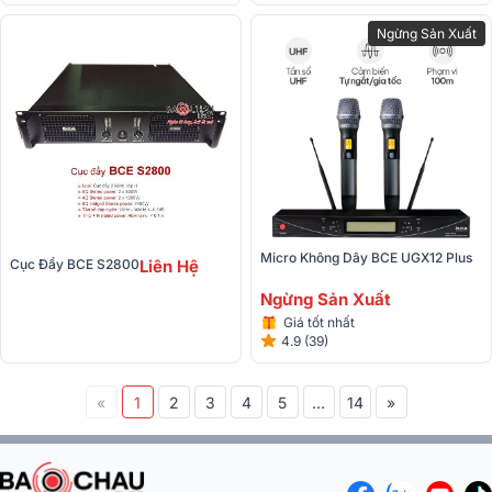
Ngừng Sản Xuất
Micro Không Dây BCE UGX12 Plus
Cục Đẩy BCE S2800
Liên Hệ
Ngừng Sản Xuất
Giá tốt nhất
4.9 (39)
«
1
2
3
4
5
...
14
»