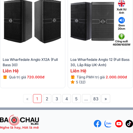
Loa Wharfedale Anglo X12A (full 
Loa Wharfedale Anglo 12 (full Bass 
Bass 30)
30, Lắp Ráp UK-Anh)
Liên Hệ
Liên Hệ
Quà trị giá
720.000đ
Tặng PMH trị giá
2.000.000đ
5 (32)
«
1
2
3
4
5
...
83
»