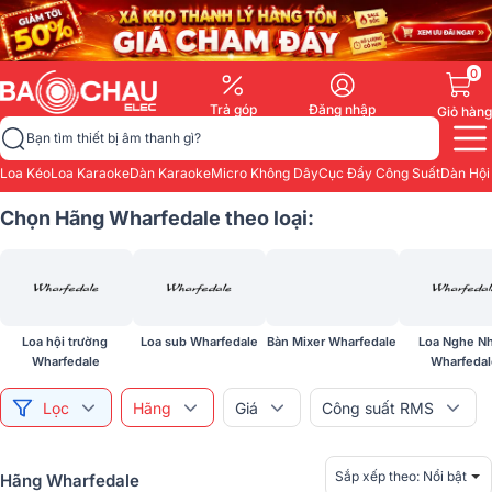
0
Trả góp
Đăng nhập
Giỏ hàng
Bạn tìm thiết bị âm thanh gì?
Loa Kéo
Loa Karaoke
Dàn Karaoke
Micro Không Dây
Cục Đẩy Công Suất
Dàn Hội
Chọn Hãng Wharfedale theo loại:
Loa hội trường 
Loa sub Wharfedale
Bàn Mixer Wharfedale
Loa Nghe Nh
Wharfedale
Wharfeda
Lọc
Hãng
Giá
Công suất RMS
Sắp xếp theo:
Nổi bật
Hãng Wharfedale