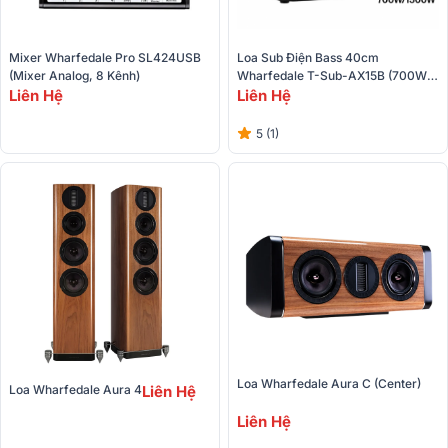
Mixer Wharfedale Pro SL424USB 
Loa Sub Điện Bass 40cm 
(Mixer Analog, 8 Kênh)
Wharfedale T-Sub-AX15B (700W-
Liên Hệ
1500W)
Liên Hệ
5 (1)
Loa Wharfedale Aura C (Center)
Loa Wharfedale Aura 4
Liên Hệ
Liên Hệ