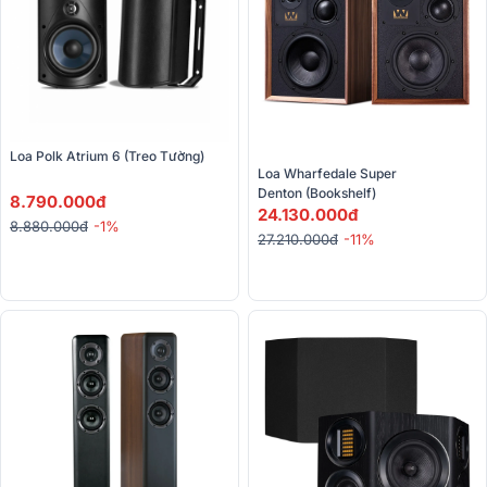
Loa Polk Atrium 6 (treo Tường)
Loa Wharfedale Super 
Denton (Bookshelf)
8.790.000đ
24.130.000đ
8.880.000đ
-1%
27.210.000đ
-11%