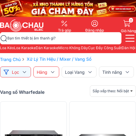
0
Trả góp
Đăng nhập
Giỏ hàng
Bạn tìm thiết bị âm thanh gì?
Loa Kéo
Loa Karaoke
Dàn Karaoke
Micro Không Dây
Cục Đẩy Công Suất
Dàn Hội
›
Xử Lý Tín Hiệu / Mixer / Vang Số
Trang Chủ
Lọc
Hãng
Loại Vang
Tính năng
Sắp xếp theo:
Nổi bật
Vang số Wharfedale