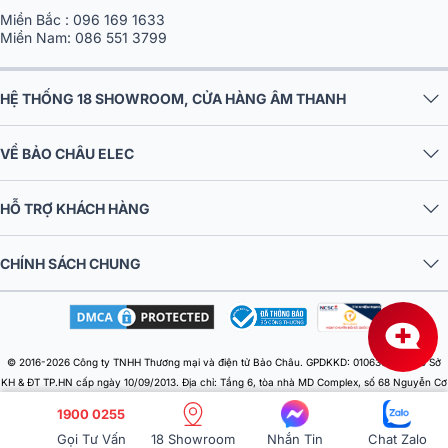
Miền Bắc :
096 169 1633
Miền Nam:
086 551 3799
HỆ THỐNG 18 SHOWROOM, CỬA HÀNG ÂM THANH
VỀ BẢO CHÂU ELEC
HỖ TRỢ KHÁCH HÀNG
CHÍNH SÁCH CHUNG
© 2016-2026 Công ty TNHH Thương mại và điện tử Bảo Châu. GPDKKD: 0106303879 do Sở
KH & ĐT TP.HN cấp ngày 10/09/2013. Địa chỉ: Tầng 6, tòa nhà MD Complex, số 68 Nguyễn Cơ
Thạch, Phường Từ Liêm, Thành phố Hà Nội, Việt Nam. Điện thoại: 024 730 10 255. Email:
1900 0255
baochauelec@gmail.com. Chịu trách nhiệm nội dung: Nhật Lệ.
Gọi Tư Vấn
18 Showroom
Nhắn Tin
Chat Zalo