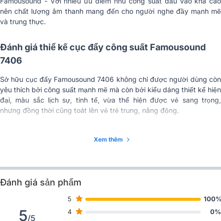
Famousound - Với nhiều ưu điểm như công suất đầu vào khá cao
Tổng méo hài (THD)
≤ 0,05%
nên chất lượng âm thanh mang đến cho người nghe đầy mạnh mẽ
và trung thực.
Tỉ lệ S/N
> 80dB
Đánh giá thiể kế cục đẩy công suất Famousound
Chỉ số Damping
>200
7406
Ứng dụng mở rộng
Karaoke, Nghe nhạc, Sân khấu
Sở hữu cục đẩy Famousound 7406 không chỉ được người dùng còn
yêu thích bởi công suất mạnh mẽ mà còn bởi kiểu dáng thiết kế hiện
Cổng kết nối
Neutrik, Link, Input/Output: Canon
đại, màu sắc lịch sự, tinh tế, vừa thể hiện được vẻ sang trọng,
nhưng đồng thời cũng toát lên vẻ trẻ trung, năng động.
Đầu ra loa
Cài dây
Màu sắc
Bạc
Xem thêm
Mặt trước của cục đẩy được sản xuất từ hợp kim nguyên khối cực
Chất liệu
Vỏ kim loại
bền, các núm chức năng được bố trí hợp lý ở giữa, 2 bên là lưới tản
nhiệt thể hiện đẳng cấp vượt trội so với các dòng cục đẩy thông
Phân khúc
Tiêu chuẩn
thường.
Đánh giá sản phẩm
483(rộng) x 492(sâu) x
Kích thước
89(cao)mm (2U)
5
100
Mặt sau máy là hệ thống cổng kết nối thông dụng cùng một vài
thông số kỹ thuật cơ bản.
5
4
0%
Trọng lượng
25.5kg
/5