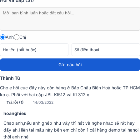
Hỏi và đáp (31)
thanh khác như loa karaoke, loa sub, vang số,... để tạo nên hệ
thống âm thanh chuyên nghiệp.
Sử dụng rộng rãi
Anh
Chị
Gửi câu hỏi
Thành Tú
Cho e hỏi cục đẩy này còn hàng ở Bảo Châu Biên Hoà hoặc TP HCM
ko ạ. Phối với hai cặp JBL KI512 và KI 312 ạ
Trả lời (1)
14/03/2022
hoanghieu
Liên hệ ngay với chúng tôi để được tư vấn và mua những thiết bị
âm thanh chính hãng, và nhận được những ưu đãi thật hấp dẫn!
Chào anh,nếu anh ghép như vậy thì hát và nghe nhạc sẽ rất hay
đấy ah.Hiện tại mẫu này bên em chỉ còn 1 cái hàng demo tại hanoi
Những mẫu cục đẩy công
thôi anh nhé