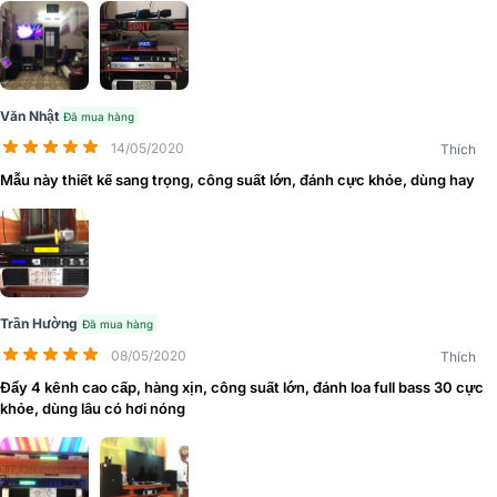
Công nghệ mới nhất trong việc kiểm soát nhiệt độ tăng cao cùng
mạch bảo vệ độc lập cho từng kênh trong khi đánh các loa hoặc
sub công suất lớn, giúp bảo vệ tối ưu cho sản phẩm, tạo sự ổn định
Văn Nhật
Đã mua hàng
cho các linh kiện trong thiết bị.
14/05/2020
Thích
Chất âm cực hay
Mẫu này thiết kế sang trọng, công suất lớn, đánh cực khỏe, dùng hay
Cục đẩy Famousound 7406 với dải tần rất rộng, từ 20Hz - 20kHz,
cho âm thanh sống động, hệ thống lọc âm hoạt động hiệu quả, cho
âm thanh phát ra luôn đảm bảo chất lượng.
Trần Hường
Đã mua hàng
08/05/2020
Thích
Đẩy 4 kênh cao cấp, hàng xịn, công suất lớn, đánh loa full bass 30 cực
khỏe, dùng lâu có hơi nóng