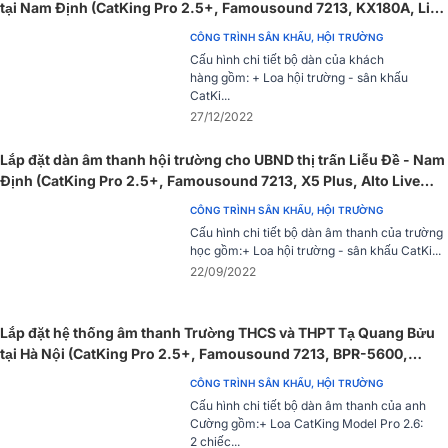
tại Nam Định (CatKing Pro 2.5+, Famousound 7213, KX180A, Live
802,…)
CÔNG TRÌNH SÂN KHẤU, HỘI TRƯỜNG
Cấu hình chi tiết bộ dàn của khách
hàng gồm: + Loa hội trường - sân khấu
CatKi...
27/12/2022
Lắp đặt dàn âm thanh hội trường cho UBND thị trấn Liễu Đề - Nam
Định (CatKing Pro 2.5+, Famousound 7213, X5 Plus, Alto Live
802, UGX12 Gold)
CÔNG TRÌNH SÂN KHẤU, HỘI TRƯỜNG
Cấu hình chi tiết bộ dàn âm thanh của trường
học gồm:+ Loa hội trường - sân khấu CatKi...
22/09/2022
Lắp đặt hệ thống âm thanh Trường THCS và THPT Tạ Quang Bửu
tại Hà Nội (CatKing Pro 2.5+, Famousound 7213, BPR-5600,
Yamaha MG12XU,…)
CÔNG TRÌNH SÂN KHẤU, HỘI TRƯỜNG
Cấu hình chi tiết bộ dàn âm thanh của anh
Cường gồm:+ Loa CatKing Model Pro 2.6:
2 chiếc...