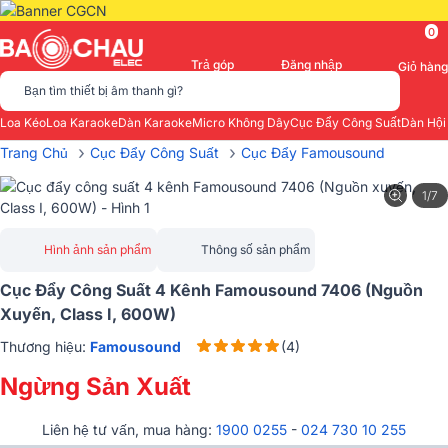
0
Trả góp
Đăng nhập
Giỏ hàng
Bạn tìm thiết bị âm thanh gì?
Loa Kéo
Loa Karaoke
Dàn Karaoke
Micro Không Dây
Cục Đẩy Công Suất
Dàn Hội
›
›
Trang Chủ
Cục Đẩy Công Suất
Cục Đẩy Famousound
1/7
Hình ảnh sản phẩm
Thông số sản phẩm
Cục Đẩy Công Suất 4 Kênh Famousound 7406 (Nguồn
Xuyến, Class I, 600W)
Thương hiệu:
Famousound
(4)
Ngừng Sản Xuất
Liên hệ tư vấn, mua hàng:
1900 0255
-
024 730 10 255