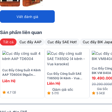
Viết đánh giá
Đầu vào cân bằng CMRR nhạy cảm cao để giảm tiếng ồn (cực ít
méo tiếng với chỉ số nhiễu âm THD: 1%)
Sản phẩm liên quan
Dễ dàng phối ghép
Tất cả
Cục đẩy AAP
Cục đẩy SAE Hot!
Cục đẩy BIK Jap
Cục Đẩy Công
Cục Đẩy Công Suất 4 Kênh
BIK VM 840A
Cục Đẩy Công Suất SAE
AAP TD6004 (Nguồn
Xuyến, Class
19.490.00
TX650Q (4 Kênh - Vua
Xuyến, Class H, 600W)
Liên Hệ
Karaoke)
Liên Hệ
20.290.000đ
Giá Sốc
Giảm giá sốc
4.7 (3)
5 (11)
5 (43)
Cục đẩy Famousound 7406 dễ dàng phối ghép với các thiết bị âm