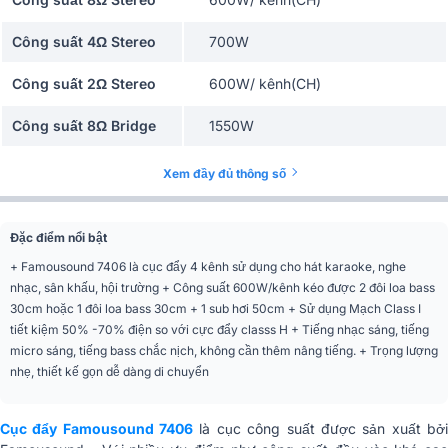
Công suất 4Ω Stereo
700W
Công suất 2Ω Stereo
600W/ kênh(CH)
Công suất 8Ω Bridge
1550W
Công suất 4Ω Bridge
1500W/kênh (CH)
Xem đầy đủ thông số
Mạch công suất
Class I
Đặc điểm nổi bật
Biến áp
Nguồn xuyến
+ Famousound 7406 là cục đẩy 4 kênh sử dụng cho hát karaoke, nghe
nhạc, sân khấu, hội trường + Công suất 600W/kênh kéo được 2 đôi loa bass
Nguồn sử dụng
Cắm điện trực tiếp
30cm hoặc 1 đôi loa bass 30cm + 1 sub hơi 50cm + Sử dụng Mạch Class I
tiết kiệm 50% -70% điện so với cực đẩy classs H + Tiếng nhạc sáng, tiếng
Chế độ đánh
Bridge, Stereo, Parallel
micro sáng, tiếng bass chắc nịch, không cần thêm nâng tiếng. + Trọng lượng
nhẹ, thiết kế gọn dễ dàng di chuyển
Độ nhạy(SPL)
0.775V
Tần số đáp tuyến
20Hz - 20kHz
Cục đẩy Famousound 7406
là cục công suất được sản xuất bở