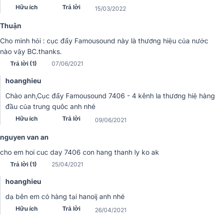
suất Famousound chính hãng, giá rẻ tại
Hữu ích
Trả lời
15/03/2022
Bảo Châu Elec
Thuận
Xem ngay các mẫu cục đẩy công suất
Famousound với giá rẻ nhất trên thị trường,
Cho mình hỏi : cục đẩy Famousound này là thương hiệu của nước
hay nhất được bán tại Bảo Châu Elec...
nào vậy BC.thanks.
Trả lời (1)
07/06/2021
Tìm Kiếm Nhiều:
Cục đẩy công suất
Cục đẩy 2 kênh
hoanghieu
Cục đẩy 4 kênh
Cục đẩy Crown
Cục đẩy BIK
Cục đẩy AAP
Chào anh,Cục đẩy Famousound 7406 - 4 kênh la thương hiệ hàng
đầu của trung quôc anh nhé
Cục đẩy BMB
Cục đẩy APP
Amply karaoke
Đầu karaoke
Hữu ích
Trả lời
09/06/2021
Loa karaoke
Dàn
nguyen van an
cho em hoi cuc day 7406 con hang thanh ly ko ak
Trả lời (1)
25/04/2021
hoanghieu
dạ bên em có hàng tại hanoij anh nhé
Hữu ích
Trả lời
26/04/2021