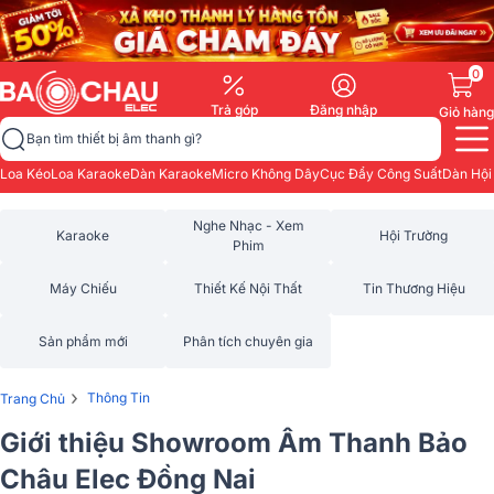
0
Trả góp
Đăng nhập
Giỏ hàng
Bạn tìm thiết bị âm thanh gì?
Loa Kéo
Loa Karaoke
Dàn Karaoke
Micro Không Dây
Cục Đẩy Công Suất
Dàn Hội
Nghe Nhạc - Xem
Karaoke
Hội Trường
Phim
Máy Chiếu
Thiết Kế Nội Thất
Tin Thương Hiệu
Sản phẩm mới
Phân tích chuyên gia
›
Thông Tin
Trang Chủ
Giới thiệu Showroom Âm Thanh Bảo
Châu Elec Đồng Nai