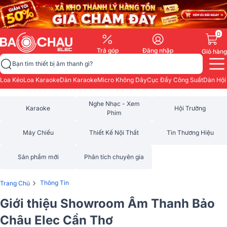
0
Trả góp
Đăng nhập
Giỏ hàng
Bạn tìm thiết bị âm thanh gì?
Loa Kéo
Loa Karaoke
Dàn Karaoke
Micro Không Dây
Cục Đẩy Công Suất
Dàn Hội
Nghe Nhạc - Xem
Karaoke
Hội Trường
Phim
Máy Chiếu
Thiết Kế Nội Thất
Tin Thương Hiệu
Sản phẩm mới
Phân tích chuyên gia
›
Thông Tin
Trang Chủ
Giới thiệu Showroom Âm Thanh Bảo
Châu Elec Cần Thơ