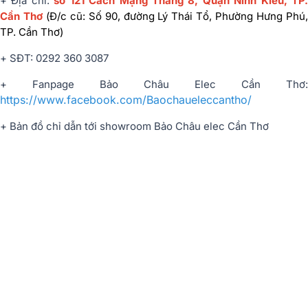
+ Địa chỉ:
số 121 Cách Mạng Tháng 8, Quận Ninh Kiều, TP.
Cần Thơ
(Đ/c cũ: Số 90, đường Lý Thái Tổ, Phường Hưng Phú
TP. Cần Thơ)
+ SĐT: 0292 360 3087
+ Fanpage Bảo Châu Elec Cần Thơ:
https://www.facebook.com/Baochaueleccantho/
+ Bản đồ chỉ dẫn tới showroom Bảo Châu elec Cần Thơ