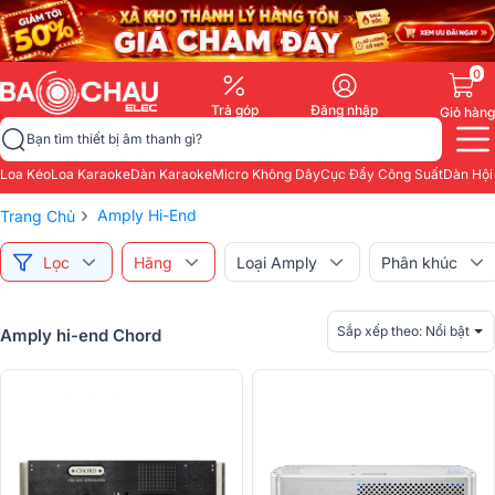
0
Trả góp
Đăng nhập
Giỏ hàng
Bạn tìm thiết bị âm thanh gì?
Loa Kéo
Loa Karaoke
Dàn Karaoke
Micro Không Dây
Cục Đẩy Công Suất
Dàn Hội
›
Amply Hi-End
Trang Chủ
Lọc
Hãng
Loại Amply
Phân khúc
Sắp xếp theo:
Nổi bật
Amply hi-end Chord