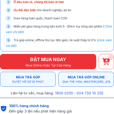
Ở đâu bán rẻ, chúng tôi bán rẻ hơn
Ưu đãi đặc biệt
cho doanh nghiệp, dự án
Giao hàng toàn quốc, thanh toán COD
Miễn phí giao hàng trong bán kính 5- 30km tùy từng sản phẩm (
Click
xem chi tiết
)
Trả góp online, offline thủ tục đơn giản, lãi suất thấp từ 0%
(click xem
chi tiết)
0
ĐẶT MUA NGAY
Mua Online Hoặc Tại Cửa Hàng
MUA TRẢ GÓP
MUA TRẢ GÓP ONLINE
DUYỆT HỒ SƠ 30 PHÚT
QUA THẺ VISA, MASTERCARD, JCB
Liên hệ tư vấn, mua hàng:
1900 0255
-
024 730 10 255
100% hàng chính hãng
Đền gấp 3 lần nếu phát hiện hàng giả