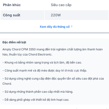
Phân khúc
Siêu cao cấp
Công suất
220W
Tần số đáp tuyến
0,8Hz - 46kHz
Xem đầy đủ thông số
Kích thước
420 x 150 x 360mm
Đặc điểm nổi bật
Trọng lượng
19kg
Amply Chord CPM 3350 mang đến trải nghiệm chất lượng âm thanh hoàn
hảo, thuần túy của Chord Electronic.
- Khung vỏ bằng nhôm sang trọng và lịch lãm, độ bền cao.
- Công suất mạnh mẽ và độ méo được duy trì ở mức cực thấp.
- Sử dụng công nghệ cung cấp điện độc quyền tần số siêu cao đột phá của
Chord.
- Sử dụng những thành phần cao cấp nhất mà hãng.
- Dễ dàng phối ghép với thiết kế độ linh hoạt cao.