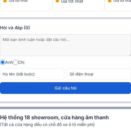
Giá tốt nhấ
Giá tốt nhất
Giá tốt nhất
Hỏi và đáp (0)
Anh
Chị
Gửi câu hỏi
Đánh giá thiết kế Amply Chord CPM 3350
CPM 3350 với thiết kế được đặt trong bộ khung vỏ nhôm cao cấp
Hệ thống 18 showroom, cửa hàng âm thanh
rất lịch lãm và mang đặc trưng của thương hiệu Chord, kết hợp
(Tất cả cửa hàng đều có chỗ đỗ xe ô tô miễn phí)
cùng sự tỉ mỉ và sáng tạo trong quá trình sản xuất mang đến chất