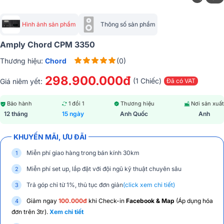
Hình ảnh sản phẩm
Thông số sản phẩm
Amply Chord CPM 3350
Thương hiệu:
Chord
(0)
298.900.000đ
(1 Chiếc)
Giá niêm yết:
Đã có VAT
Bảo hành
1 đổi 1
Thương hiệu
Nơi sản xuất
12 tháng
15 ngày
Anh Quốc
Anh
KHUYẾN MÃI, ƯU ĐÃI
Miễn phí giao hàng trong bán kính 30km
Miễn phí set up, lắp đặt với đội ngũ kỹ thuật chuyên sâu
Trả góp chỉ từ 1%, thủ tục đơn giản
(click xem chi tiết)
Giảm ngay
100.000đ
khi Check-in
Facebook & Map
(Áp dụng hóa
đơn trên 3tr).
Xem chi tiết