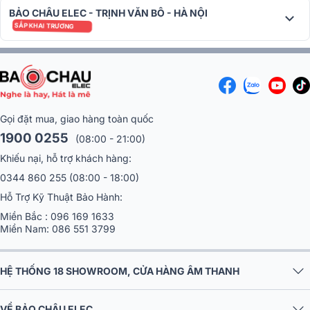
BẢO CHÂU ELEC - TRỊNH VĂN BÔ - HÀ NỘI
SẮP KHAI TRƯƠNG
Cũng như những sản phẩm khác của Chord, dòng ampli này được
kiểu dáng riêng với bộ giá đỡ có tên gọi Integra Leg System, đem lại
sự cứng cáp và ổn định tuyệt đối, chống lại các ảnh hưởng rung
chấn.
Gọi đặt mua, giao hàng toàn quốc
1900 0255
(08:00 - 21:00)
Khiếu nại, hỗ trợ khách hàng:
0344 860 255
(08:00 - 18:00)
Hỗ Trợ Kỹ Thuật Bảo Hành:
Miền Bắc :
096 169 1633
Miền Nam:
086 551 3799
HỆ THỐNG 18 SHOWROOM, CỬA HÀNG ÂM THANH
VỀ BẢO CHÂU ELEC