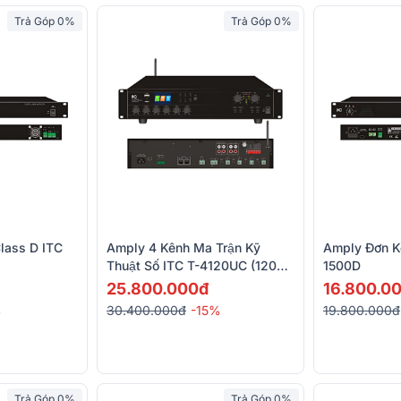
Trả Góp 0%
Trả Góp 0%
lass D ITC
Amply 4 Kênh Ma Trận Kỹ
Amply Đơn K
Thuật Số ITC T-4120UC (120W,
1500D
MP3, Bluetooth)
25.800.000đ
16.800.0
%
30.400.000đ
-15%
19.800.000đ
Trả Góp 0%
Trả Góp 0%