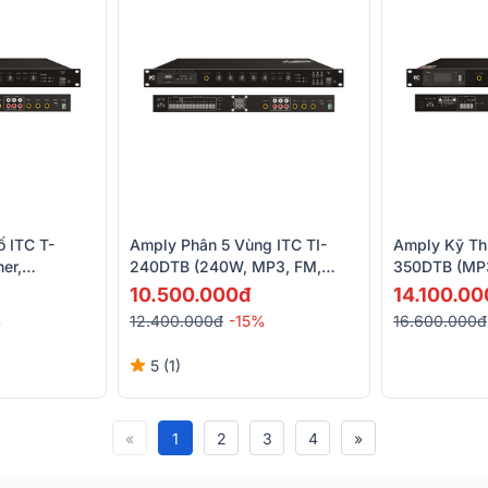
 ITC T-
Amply Phân 5 Vùng ITC TI-
Amply Kỹ Thu
er,
240DTB (240W, MP3, FM,
350DTB (MP3
Bluetooth)
Bluetooth)
10.500.000đ
14.100.00
%
12.400.000đ
-15%
16.600.000đ
5 (1)
«
1
2
3
4
»