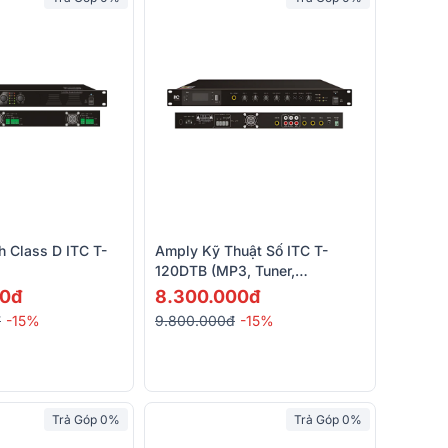
 Class D ITC T-
Amply Kỹ Thuật Số ITC T-
120DTB (MP3, Tuner,
Bluetooth)
00đ
8.300.000đ
đ
-15%
9.800.000đ
-15%
Trả Góp 0%
Trả Góp 0%