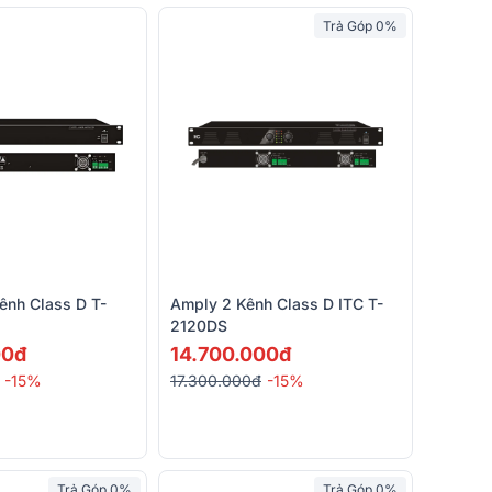
Trả Góp 0%
ênh Class D T-
Amply 2 Kênh Class D ITC T-
2120DS
00đ
14.700.000đ
-15%
17.300.000đ
-15%
Trả Góp 0%
Trả Góp 0%