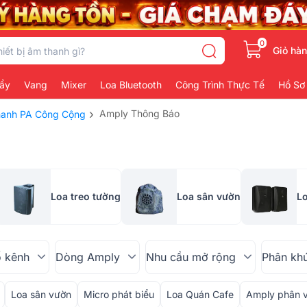
0
Giỏ hà
ẩy
Vang
Mixer
Loa Bluetooth
Công Trình Thực Tế
Hồ Sơ
›
Amply Thông Báo
Thanh PA Công Cộng
Loa treo tường
Loa sân vườn
L
 kênh
Dòng Amply
Nhu cầu mở rộng
Phân kh
Loa sân vườn
Micro phát biểu
Loa Quán Cafe
Amply phân 