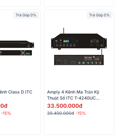
Trả Góp 0%
Trả Góp 0%
ênh Class D ITC
Amply 4 Kênh Ma Trận Kỹ
Thuật Số ITC T-4240UC
(240W, MP3, Bluetooth)
00đ
33.500.000đ
-15%
39.400.000đ
-15%