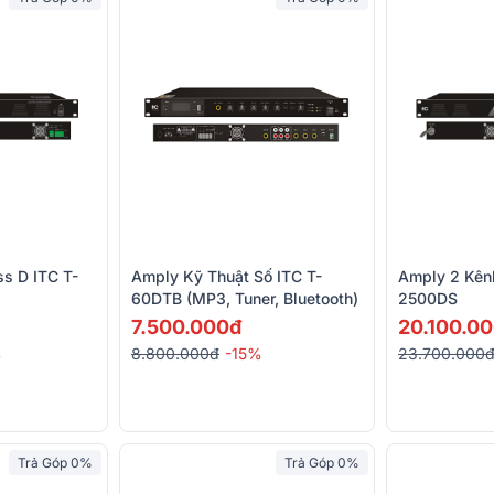
s D ITC T-
Amply Kỹ Thuật Số ITC T-
Amply 2 Kênh
60DTB (MP3, Tuner, Bluetooth)
2500DS
7.500.000đ
20.100.0
%
8.800.000đ
-15%
23.700.000
Trả Góp 0%
Trả Góp 0%