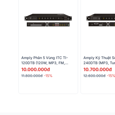
Amply Phân 5 Vùng ITC TI-
Amply Kỹ Thuật Số
120DTB (120W, MP3, FM,
240DTB (MP3, Tun
Bluetooth)
Bluetooth)
10.000.000đ
10.700.000đ
11.800.000đ
-15%
12.600.000đ
-15