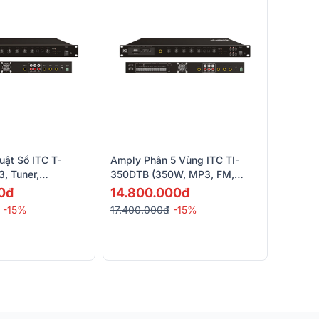
ật Số ITC T-
Amply Phân 5 Vùng ITC TI-
, Tuner,
350DTB (350W, MP3, FM,
Bluetooth)
0đ
14.800.000đ
-15%
17.400.000đ
-15%