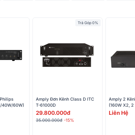
Trả Góp 0%
Philips
Amply Đơn Kênh Class D ITC
Amply 2 Kên
W/40W/60W)
T-61000D
(160W X2, 2 
29.800.000đ
Liên Hệ
35.000.000đ
-15%