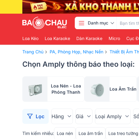
Danh mục
Loa Kéo
Loa Karaoke
Dàn Karaoke
Micro
Cục Đ
›
›
Trang Chủ
PA, Phòng Họp, Nhạc Nền
Thiết Bị Âm 
Chọn Amply thông báo theo loại:
Loa Nén - Loa
Loa Âm Trần
Phóng Thanh
Lọc
Hãng
Giá
Loại Amply
Số
Loa nén
Loa âm trần
Loa treo tường
Tìm kiếm nhiều: