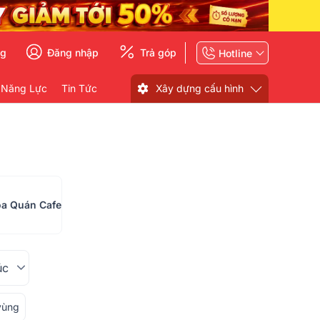
ng
Đăng nhập
Trả góp
Hotline
 Năng Lực
Tin Tức
Xây dựng cấu hình
oa Quán Cafe
úc
vùng