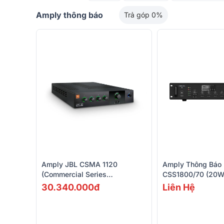
Amply thông báo
Trả góp 0%
Amply JBL CSMA 1120
Amply Thông Báo 
(Commercial Series
CSS1800/70 (20
Mixer/Amplifier)
30.340.000đ
Liên Hệ