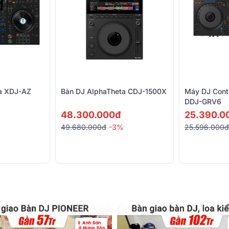
a XDJ-AZ
Bàn DJ AlphaTheta CDJ-1500X
Máy DJ Contr
DDJ-GRV6
48.300.000đ
25.390.0
49.680.000đ
-3%
25.596.000đ