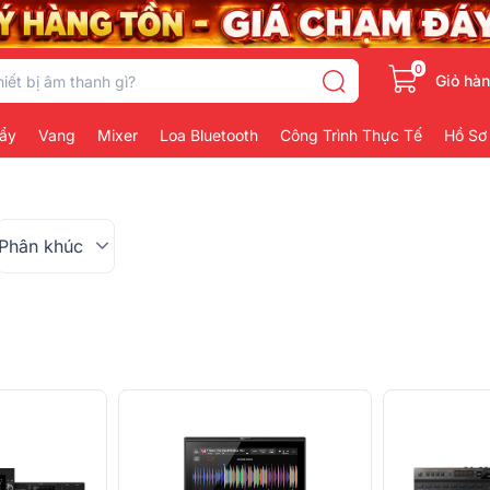
0
Giỏ hà
ẩy
Vang
Mixer
Loa Bluetooth
Công Trình Thực Tế
Hồ Sơ
Phân khúc