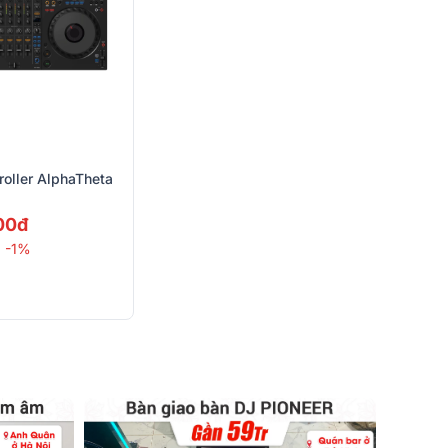
oller AlphaTheta
00đ
-1%