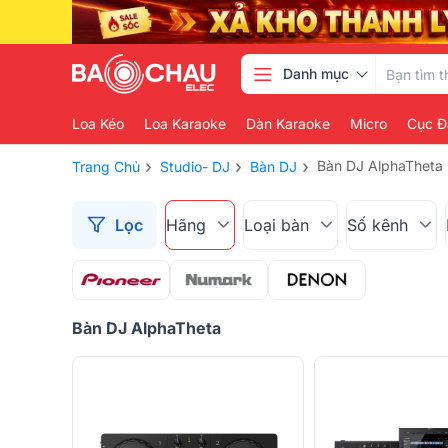
Danh mục
Loa Kéo
Loa Karaoke
Dàn Karaoke
Micro
Cục Đ
›
›
›
Bàn DJ AlphaTheta
Trang Chủ
Studio- DJ
Bàn DJ
Lọc
Hãng
Loại bàn
Số kênh
Bàn DJ AlphaTheta