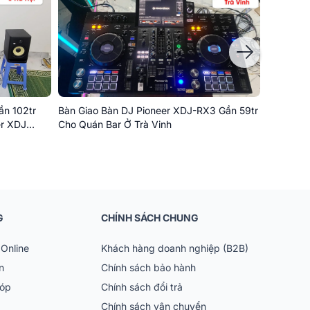
ần 102tr
Bàn Giao Bàn DJ Pioneer XDJ-RX3 Gần 59tr
Bàn Giao
er XDJ
Cho Quán Bar Ở Trà Vinh
Cho Chị 
G
CHÍNH SÁCH CHUNG
Online
Khách hàng doanh nghiệp (B2B)
n
Chính sách bảo hành
góp
Chính sách đổi trả
Chính sách vận chuyển