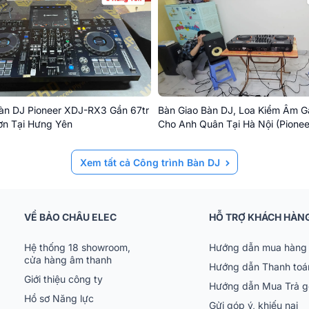
àn DJ Pioneer XDJ-RX3 Gần 67tr
Bàn Giao Bàn DJ, Loa Kiểm Âm G
ơn Tại Hưng Yên
Cho Anh Quân Tại Hà Nội (Pione
OPUS-QUAD, KRK 8G5)
Xem tất cả Công trình Bàn DJ
VỀ BẢO CHÂU ELEC
HỖ TRỢ KHÁCH HÀN
Hệ thống 18 showroom,
Hướng dẫn mua hàng 
cửa hàng âm thanh
Hướng dẫn Thanh toá
Giới thiệu công ty
Hướng dẫn Mua Trả 
Hồ sơ Năng lực
Gửi góp ý, khiếu nại