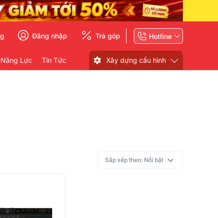
ng
Đăng nhập
Trả góp
Hotline
 Năng Lực
Tin Tức
Xây dựng cấu hình
Sắp xếp theo:
Nổi bật