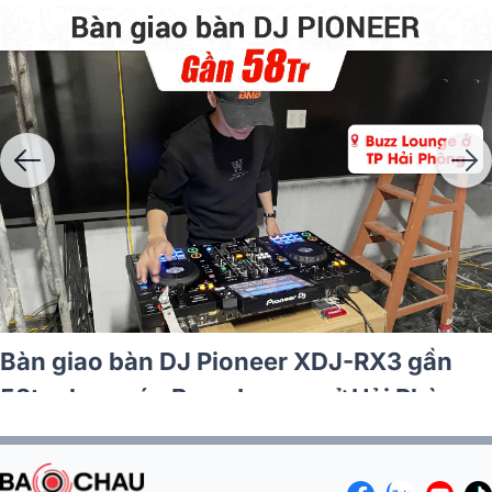
Bàn giao bàn DJ Pioneer XDJ-RX3 gần
58tr cho quán Buzz Lounge ở Hải Phòng