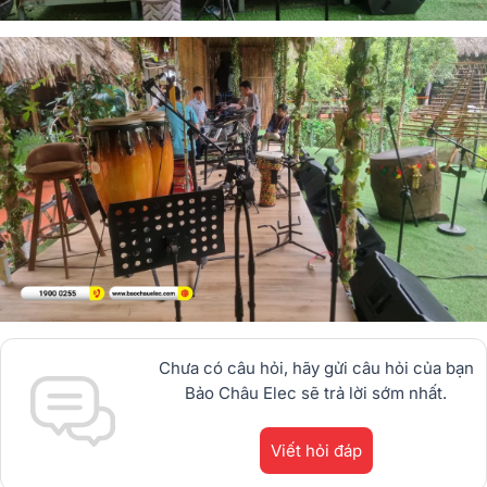
Chưa có câu hỏi, hãy gửi câu hỏi của bạn
Bảo Châu Elec sẽ trả lời sớm nhất.
Viết hỏi đáp