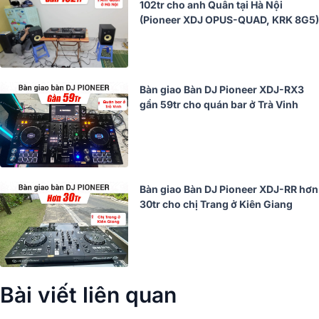
102tr cho anh Quân tại Hà Nội
(Pioneer XDJ OPUS-QUAD, KRK 8G5)
Bàn giao Bàn DJ Pioneer XDJ-RX3
gần 59tr cho quán bar ở Trà Vinh
Bàn giao Bàn DJ Pioneer XDJ-RR hơn
30tr cho chị Trang ở Kiên Giang
Bài viết liên quan