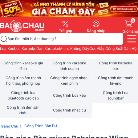
0
Trả góp
Đăng nhập
Giỏ hàng
Bạn tìm thiết bị âm thanh gì?
Loa Kéo
Loa Karaoke
Dàn Karaoke
Micro Không Dây
Cục Đẩy Công Suất
Dàn Hội
Công trình karaoke gia
Công trình karaoke
Công trình karaoke
đình
kinh doanh
box
Công trình âm thanh
Công trình nghe nhạc,
Công trình âm thanh
hội thảo, phòng họp
xem phim
hi-end
Công trình loa
Công trình Loa
Công trình Loa kéo
bluetooth cao cấp
soundbar
Công trình đèn sân
Công trình nhạc cụ
khấu
›
Công Trình Bàn DJ
Trang Chủ