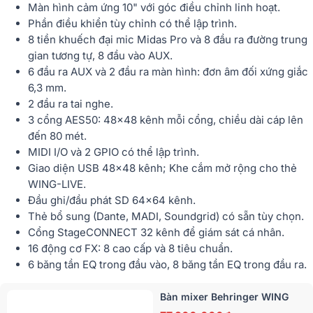
Màn hình cảm ứng 10" với góc điều chỉnh linh hoạt.
Phần điều khiển tùy chỉnh có thể lập trình.
8 tiền khuếch đại mic Midas Pro và 8 đầu ra đường trung
gian tương tự, 8 đầu vào AUX.
6 đầu ra AUX và 2 đầu ra màn hình: đơn âm đối xứng giắc
6,3 mm.
2 đầu ra tai nghe.
3 cổng AES50: 48x48 kênh mỗi cổng, chiều dài cáp lên
đến 80 mét.
MIDI I/O và 2 GPIO có thể lập trình.
Giao diện USB 48x48 kênh; Khe cắm mở rộng cho thẻ
WING-LIVE.
Đầu ghi/đầu phát SD 64x64 kênh.
Thẻ bổ sung (Dante, MADI, Soundgrid) có sẵn tùy chọn.
Cổng StageCONNECT 32 kênh để giám sát cá nhân.
16 động cơ FX: 8 cao cấp và 8 tiêu chuẩn.
6 băng tần EQ trong đầu vào, 8 băng tần EQ trong đầu ra.
Bàn mixer Behringer WING