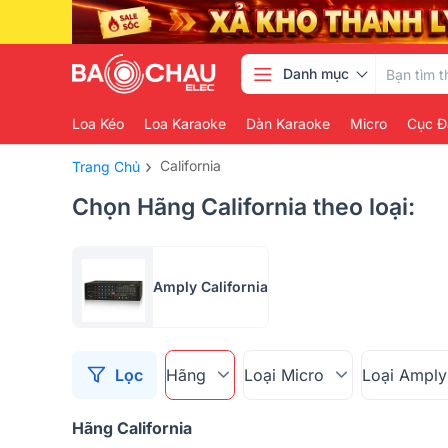
Danh mục
Loa Kéo
Loa Karaoke
Dàn Karaoke
Micro
Cục Đ
›
California
Trang Chủ
Chọn Hãng California theo loại:
Amply California
Lọc
Hãng
Loại Micro
Loại Amply
Hãng California