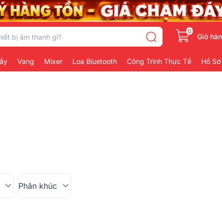
0
Giỏ hà
ẩy
Vang
Mixer
Loa Bluetooth
Công Trình Thực Tế
Hồ Sơ
Phân khúc