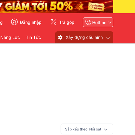
ng
Đăng nhập
Trả góp
Hotline
 Năng Lực
Tin Tức
Xây dựng cấu hình
Sắp xếp theo:
Nổi bật