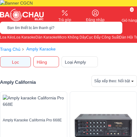
0
Trả góp
Đăng nhập
Giỏ hàng
Bạn tìm thiết bị âm thanh gì?
Loa Kéo
Loa Karaoke
Dàn Karaoke
Micro Không Dây
Cục Đẩy Công Suất
Dàn Hội T
›
Amply Karaoke
Trang Chủ
Lọc
Hãng
Loại Amply
Sắp xếp theo:
Nổi bật
Amply California
Amply Karaoke California Pro 668E