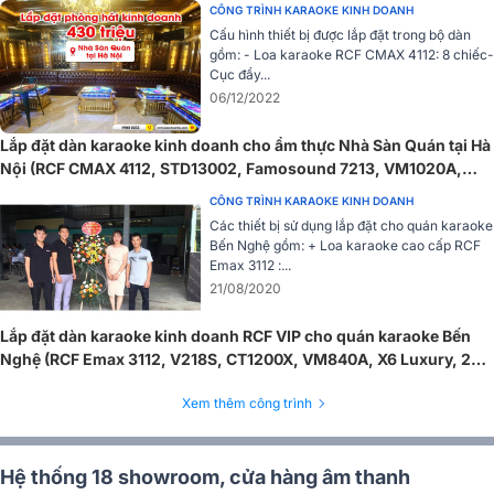
J804, BIK BPR-5800,...)
CÔNG TRÌNH KARAOKE KINH DOANH
Cấu hình thiết bị được lắp đặt trong bộ dàn
gồm: - Loa karaoke RCF CMAX 4112: 8 chiếc-
Cục đẩy...
06/12/2022
Lắp đặt dàn karaoke kinh doanh cho ẩm thực Nhà Sàn Quán tại Hà
Nội (RCF CMAX 4112, STD13002, Famosound 7213, VM1020A,
KX180A, S8018II, JBL VM300,…)
CÔNG TRÌNH KARAOKE KINH DOANH
Các thiết bị sử dụng lắp đặt cho quán karaoke
Bến Nghệ gồm: + Loa karaoke cao cấp RCF
Emax 3112 :...
21/08/2020
Lắp đặt dàn karaoke kinh doanh RCF VIP cho quán karaoke Bến
Audiocenter PD800 sở hữu dải tần rộng từ 20Hz - 20kHz, đảm bảo
Nghệ (RCF Emax 3112, V218S, CT1200X, VM840A, X6 Luxury, 22
âm thanh phủ đều và rõ ràng trên toàn dải tần số. Tỉ lệ méo tiếng
inch, Plus 4TB)
thấp ≤0.1% giúp âm thanh trung thực, hạn chế tối đa hiện tượng vỡ
Xem thêm công trình
tiếng hay tạp âm ngay cả khi chơi ở âm lượng cao. Với mạch khuếch
đại class H hiệu suất cao, cục đẩy không chỉ duy trì tín hiệu ổn định
mà còn hoạt động mát mẻ và tiết kiệm điện năng.
Hệ thống 18 showroom, cửa hàng âm thanh