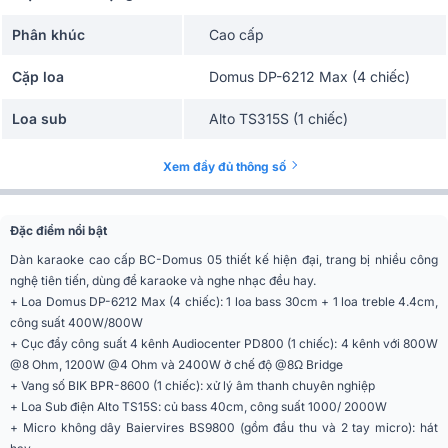
Phân khúc
Cao cấp
Cặp loa
Domus DP-6212 Max (4 chiếc)
Loa sub
Alto TS315S (1 chiếc)
Cục đẩy
Audiocenter PD800 (1 chiếc)
Xem đầy đủ thông số
không dây Baiervires BS9800 (1
Micro
bộ)
Đặc điểm nổi bật
Vang số
BIK BPR-8600 (1 chiếc)
Dàn karaoke cao cấp BC-Domus 05 thiết kế hiện đại, trang bị nhiều công
Đầu VietK 4K Plus 4TB + Màn
nghệ tiên tiến, dùng để karaoke và nghe nhạc đều hay.
Đầu phát
VietK 21 inch
+ Loa Domus DP-6212 Max (4 chiếc): 1 loa bass 30cm + 1 loa treble 4.4cm,
công suất 400W/800W
+ Cục đẩy công suất 4 kênh Audiocenter PD800 (1 chiếc): 4 kênh với 800W
@8 Ohm, 1200W @4 Ohm và 2400W ở chế độ @8Ω Bridge
+ Vang số BIK BPR-8600 (1 chiếc): xử lý âm thanh chuyên nghiệp
+ Loa Sub điện Alto TS15S: củ bass 40cm, công suất 1000/ 2000W
+ Micro không dây Baiervires BS9800 (gồm đầu thu và 2 tay micro): hát