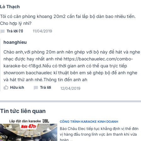
trầy, mang lại vẻ ngoài bền đẹp và chuyên nghiệp. Với góc phủ âm
Lò Thạch
70° x 60°, loa đảm bảo âm thanh lan tỏa đồng đều, tạo cảm giác tự
Tôi có căn phòng khoang 20m2 cần fai lắp bộ dàn bao nhiêu tiền.
nhiên cho người nghe ở mọi vị trí trong không gian. Bộ phân tần
Cho hợp lý nhỉ?
được tinh chỉnh kỹ lưỡng, tối ưu hiệu suất trong dải trung – đặc biệt
Trả lời (1)
11/04/2019
làm nổi bật giọng hát, rất thích hợp cho các không gian karaoke.
hoanghieu
Chào anh,với phòng 20m anh nên ghép với bộ này để hát và nghe
nhạc được hay nhất anh nhé https://baochauelec.com/combo-
karaoke-bc-t18gd.Nếu có thời gian anh có thể qua trực tiếp
showroom baochauelec kĩ thuật bên em sẽ ghép bộ để anh nghe
và hát thử anh nhé.Thông tin đến anh ah
Hữu ích
Trả lời
12/04/2019
Tin tức liên quan
CÔNG TRÌNH KARAOKE KINH DOANH
Bên cạnh đó, loa còn hỗ trợ lắp đặt linh hoạt với lỗ cắm chân loa và
Bảo Châu Elec tiếp tục khẳng định vị thế đơn
khả năng treo tiện lợi. Công nghệ bảo vệ SonicGuard™ giúp bảo vệ
vị hàng đầu trong lĩnh vực âm thanh khi vừa
củ loa treble khỏi quá tải, duy trì chất lượng âm thanh ngay cả khi
hoàn ...