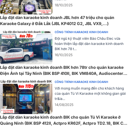
hoạt động ở công suất cao. Điểm nhấn thiết kế là logo DOMUS PRO
18/10/2025
LOUND có thể xoay và phát sáng, dễ dàng điều chỉnh theo hướng
lắp đặt. Sự kết hợp với công nghệ Passive Sound Lighting hiện đại
Lắp đặt dàn karaoke kinh doanh JBL hơn 47 triệu cho quán
mang đến trải nghiệm âm thanh - ánh sáng đầy chuyên nghiệp, thu
Karaoke Galaxy ở Đắk Lắk (JBL KP4012 G2, JBL VX9,...)
hút mọi ánh nhìn.
CÔNG TRÌNH KARAOKE KINH DOANH
Đội ngũ kỹ thuật viên Bảo Châu Elec vừa
XEM THÊM CHI TIẾT
hoàn thiện lắp đặt dàn karaoke kinh doanh
BIK hơn 78 t...
>>
Loa karaoke Domus DP-6212 MAX
thương hiệu hàng đầu Nhật
16/10/2025
Bản, bền bỉ, ổn định
Cục đẩy công suất Audiocenter PD800
Lắp đặt dàn karaoke kinh doanh BIK hơn 78tr cho quán karaoke
Điện Ảnh tại Tây Ninh (BIK BSP 410II, BIK VM840A, Audiocenter
Cục đẩy công suất Audiocenter PD800
là giải pháp khuếch đại l
CT2400, JBL KX180A)
tưởng cho các hệ thống âm thanh quy mô lớn như sân khấu biểu
CÔNG TRÌNH KARAOKE KINH DOANH
diễn, hội trường, nhà thi đấu hay sân vận động. Thiết bị được thiết
Với mong muốn mang đến cho khách hàng
của quán Tú Vi Karaoke một không gian giải
kế với 4 kênh công suất mạnh mẽ, đạt 800W ở 8 Ohm, 1200W ở 4
tr&ia...
Ohm và lên tới 2400W khi hoạt động ở chế độ cầu (Bridge 8Ω), đủ
14/08/2025
sức tải các dòng loa công suất lớn trong thời gian dài.
Lắp đặt dàn karaoke kinh doanh BIK cho quán Tú Vi Karaoke ở
Quảng Ninh (BIK BSP 412II, Actpro KR62F, Actpro TD2.18, BIK CA-