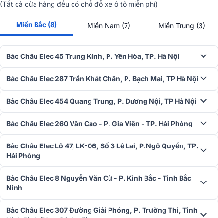
(Tất cả cửa hàng đều có chỗ đỗ xe ô tô miễn phí)
Miền Bắc (8)
Miền Nam (7)
Miền Trung (3)
Bảo Châu Elec 45 Trung Kính, P. Yên Hòa, TP. Hà Nội
Bảo Châu Elec 287 Trần Khát Chân, P. Bạch Mai, TP Hà Nội
Bảo Châu Elec 454 Quang Trung, P. Dương Nội, TP Hà Nội
Bảo Châu Elec 260 Văn Cao - P. Gia Viên - TP. Hải Phòng
Bảo Châu Elec Lô 47, LK-06, Số 3 Lê Lai, P.Ngô Quyền, TP.
Hải Phòng
Thiết bị sử dụng linh kiện chất lượng cao, hỗ trợ trở kháng thấp tới 4
Bảo Châu Elec 8 Nguyễn Văn Cừ - P. Kinh Bắc - Tỉnh Bắc
Ohm và cho phép tùy chọn độ nhạy đầu vào 0.775V / 1.0V / 1.4V,
Ninh
mang lại tính linh hoạt khi phối ghép với các thiết bị khác. Hệ thống
tản nhiệt được thiết kế thông minh với hai quạt hút gió lớn và hai
Bảo Châu Elec 307 Đường Giải Phóng, P. Trường Thi, Tỉnh
tấm nhôm tản nhiệt, đảm bảo hoạt động ổn định trong thời gian dài.