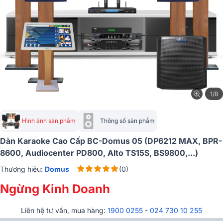
1/8
Hình ảnh sản phẩm
Thông số sản phẩm
Dàn Karaoke Cao Cấp BC-Domus 05 (DP6212 MAX, BPR-
8600, Audiocenter PD800, Alto TS15S, BS9800,...)
Thương hiệu:
Domus
(0)
Ngừng Kinh Doanh
Liên hệ tư vấn, mua hàng:
1900 0255
-
024 730 10 255