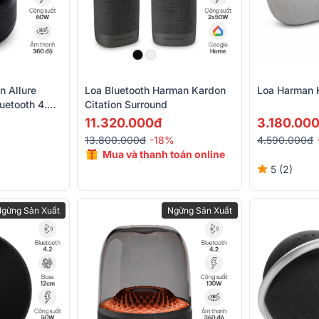
n Allure
Loa Bluetooth Harman Kardon
Loa Harman 
uetooth 4.2,
Citation Surround
11.320.000đ
3.180.00
13.800.000đ
-18%
4.590.000đ
Mua và thanh toán online
giảm đến 15%
5 (2)
gừng Sản Xuất
Ngừng Sản Xuất