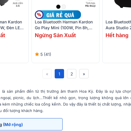
Loa Bluetooth Harman Kardon
Loa Bluetoo
rman Kardon
Go Play Mini (100W, Pin 8h,
Aura Studio 
0W, Đèn LED,
Bluetooth, AUX)
)
Ngừng Sản Xuất
Hết hàng
ất
5 (41)
«
1
2
»
n
là sản phẩm đến từ thị trường âm thanh Hoa Kỳ. Đây là sự lựa chọ
ngoại, picnic, du lịch...Thiết kế nhỏ gọn, trọng lượng không quá lớ
 kém những chiếc loa cồng kềnh. Do vậy đây là thiết bị chất lượng, nhận
u đối tượng khách hàng.
ng
(Mở rộng)