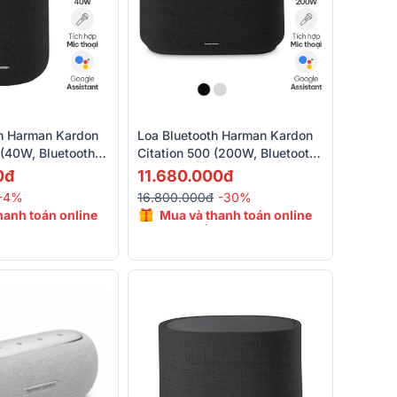
th Harman Kardon
Loa Bluetooth Harman Kardon
 (40W, Bluetooth
Citation 500 (200W, Bluetooth
Wifi)
4.2, Kết Nối Wifi)
0đ
11.680.000đ
-4%
16.800.000đ
-30%
hanh toán online
Mua và thanh toán online
n 15%
giảm đến 15%