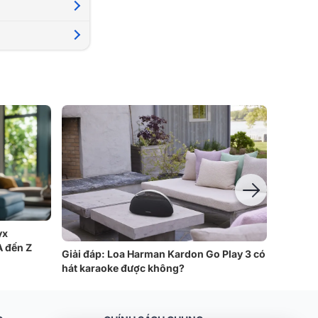
yx
A đến Z
Giải đáp: Loa Harman Kardon Go Play 3 có
Hướng d
hát karaoke được không?
SoundSti