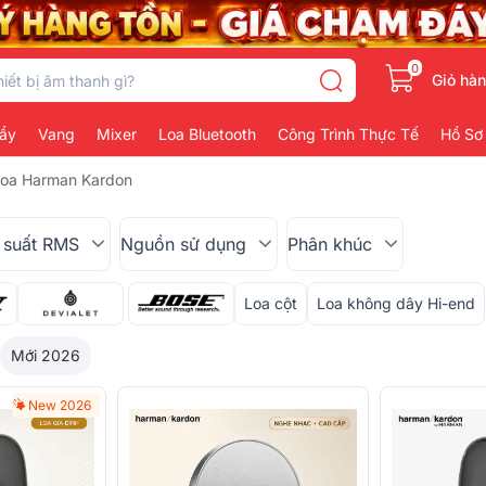
0
Giỏ hà
ẩy
Vang
Mixer
Loa Bluetooth
Công Trình Thực Tế
Hồ Sơ
oa Harman Kardon
 suất RMS
Nguồn sử dụng
Phân khúc
Loa cột
Loa không dây Hi-end
Mới 2026
New 2026