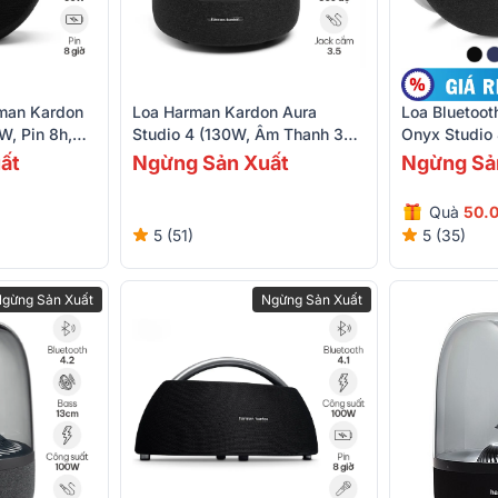
rman Kardon
Loa Harman Kardon Aura
Loa Bluetoo
W, Pin 8h,
Studio 4 (130W, Âm Thanh 360
Onyx Studio 
Độ, Đèn Led)
IPX7, Blueto
ất
Ngừng Sản Xuất
Ngừng Sả
Quà
50.
5 (51)
5 (35)
gừng Sản Xuất
Ngừng Sản Xuất