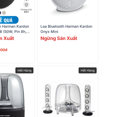
th Harman Kardon
Loa Bluetooth Harman Kardon
8 (50W, Pin 8h,
Onyx Mini
oth 5.2, AUX)
n Xuất
Ngừng Sản Xuất
000đ
Hết Hàng
Hết Hàng