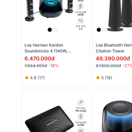
Loa Harman Kardon
Loa Bluetooth Ha
Soundsticks 4 (140W,
Citation Tower
Bluetooth, AUX)
6.470.000đ
49.390.000đ
7.844.000đ
-18%
67.800.000đ
-27
4.8 (17)
5 (18)