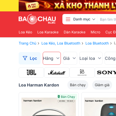
Danh mục
Loa Kéo
Loa Karaoke
Dàn Karaoke
Micro
Cục Đ
›
›
›
L
Trang Chủ
Loa Kéo, Loa Bluetooth
Loa Bluetooth
Lọc
Hãng
Giá
Loại loa
Công
Loa Harman Kardon
Bán chạy
Giảm giá
Bán Chạy