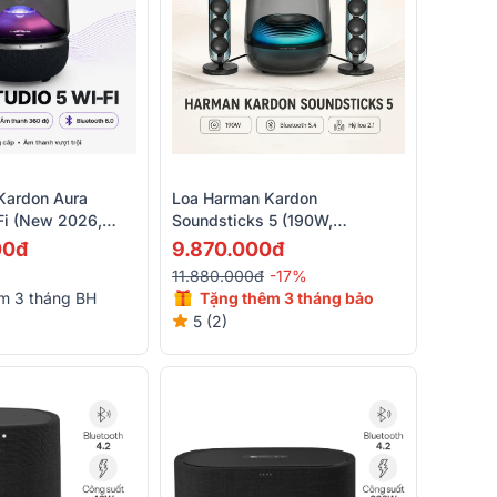
Kardon Aura
Loa Harman Kardon
Fi (New 2026,
Soundsticks 5 (190W,
anh 360 Độ,
Bluetooth 5.4)
00đ
9.870.000đ
0)
11.880.000đ
-17%
m 3 tháng BH
Tặng thêm 3 tháng bảo
hành
5 (2)