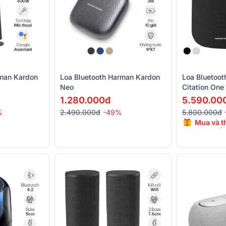
rman Kardon
Loa Bluetooth Harman Kardon
Loa Bluetoo
Neo
Citation One
4.2, Kết Nối 
1.280.000đ
5.590.00
%
2.490.000đ
-49%
5.800.000đ
Mua và t
giảm đế