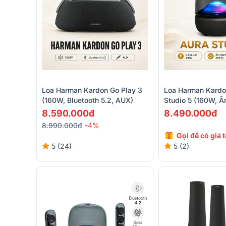
Loa Harman Kardon Go Play 3
Loa Harman Kardo
(160W, Bluetooth 5.2, AUX)
Studio 5 (160W, 
Độ, Đèn Led)
8.590.000đ
8.490.000đ
8.990.000đ
-4%
Gọi để có giá 
5 (24)
5 (2)