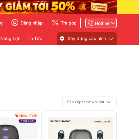
ng
Đăng nhập
Trả góp
Hotline
 Năng Lực
Tin Tức
Xây dựng cấu hình
Sắp xếp theo:
Nổi bật
New 2026