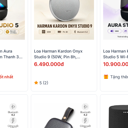
n Aura
Loa Harman Kardon Onyx
Loa Harman 
Âm Thanh 360
Studio 9 (50W, Pin 8h,
Studio 5 Wi-
Bluetooth 5.3)
160W, Âm Th
6.490.000đ
10.900.0
Bluetooth 6.
tốt nhất
Tặng thê
5 (2)