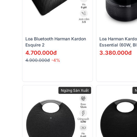
Loa Bluetooth Harman Kardon
Loa Harman Kardo
Esquire 2
Essential (60W, Bl
Alexa)
4.700.000đ
3.380.000đ
4.900.000đ
-4%
Ngừng Sản Xuất
N