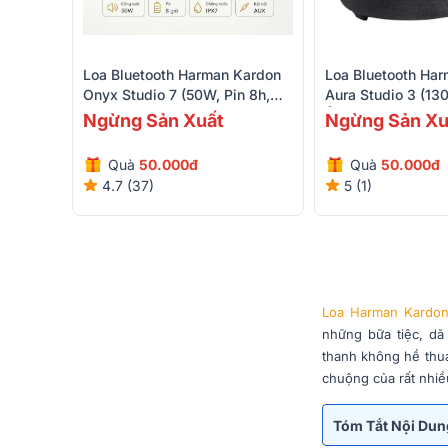
Loa Bluetooth Harman Kardon
Loa Bluetooth Ha
Onyx Studio 7 (50W, Pin 8h,
Aura Studio 3 (13
IPX7, AUX)
Âm Thanh 360 Độ
Ngừng Sản Xuất
Ngừng Sản Xu
Quà
50.000đ
Quà
50.000đ
4.7 (37)
5 (1)
Loa Harman Kardo
những bữa tiệc, dã 
thanh không hề thua
chuộng của rất nhiề
Tóm Tắt Nội Du