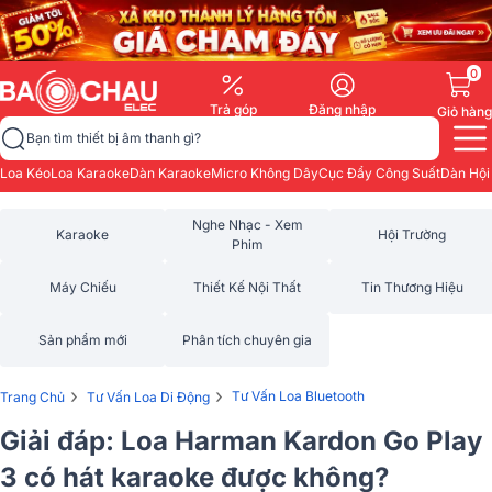
0
Trả góp
Đăng nhập
Giỏ hàng
Bạn tìm thiết bị âm thanh gì?
Loa Kéo
Loa Karaoke
Dàn Karaoke
Micro Không Dây
Cục Đẩy Công Suất
Dàn Hội
Nghe Nhạc - Xem
Karaoke
Hội Trường
Phim
Máy Chiếu
Thiết Kế Nội Thất
Tin Thương Hiệu
Sản phẩm mới
Phân tích chuyên gia
›
›
Tư Vấn Loa Bluetooth
Trang Chủ
Tư Vấn Loa Di Động
Giải đáp: Loa Harman Kardon Go Play
3 có hát karaoke được không?