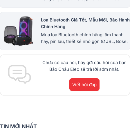
chúng tôi còn giúp bạn tiết kiệm 30% ✓
Gọi ngay 1900 0255 giá tốt kèm ưu đãi KM
to
Loa Bluetooth Giá Tốt, Mẫu Mới, Bảo Hành
Chính Hãng
Mua loa Bluetooth chính hãng, âm thanh
hay, pin lâu, thiết kế nhỏ gọn từ JBL, Bose,
Sony và nhiều thương hiệu nổi tiếng. Giá
tốt, bảo hành uy tín. 1900.0255
Chưa có câu hỏi, hãy gửi câu hỏi của bạn
Bảo Châu Elec sẽ trả lời sớm nhất.
Viết hỏi đáp
TIN MỚI NHẤT