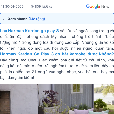
30-01-2026
809 lượt xem
Xem nhanh
(Mở rộng)
Loa Harman Kardon go play 3
sở hữu vẻ ngoài sang trọng v
chất âm đậm phong cách Mỹ nhanh chóng trở thành “biểu
tượng mới” trong dòng loa di động cao cấp. Nhưng giữa vô số
lời khen ngợi, có một câu hỏi được nhiều người quan tâm:
Harman Kardon Go Play 3 có hát karaoke được không?
Hãy cùng Bảo Châu Elec khám phá chi tiết từ cấu hình, khả
năng kết nối micro đến trải nghiệm thực tế để xem liệu đây có
phải là chiếc loa 2 trong 1 vừa nghe nhạc, vừa hát cực hay mà
bạn đang tìm kiếm!