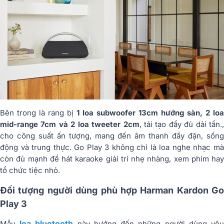
Bên trong là rang bị
1 loa subwoofer 13cm hướng sàn, 2 loa
mid-range 7cm và 2 loa tweeter 2cm
, tái tạo đầy đủ dải tần.,
cho công suất ấn tượng, mang đến âm thanh đầy đặn, sống
động và trung thực. Go Play 3 không chỉ là loa nghe nhạc mà
còn đủ mạnh để hát karaoke giải trí nhẹ nhàng, xem phim hay
tổ chức tiệc nhỏ.
Đối tượng người dùng phù hợp Harman Kardon Go
Play 3
loa bluetooth
Mẫu
này hướng đến những người dùng yê