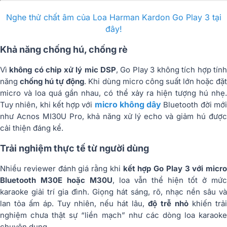
Nghe thử chất âm của Loa Harman Kardon Go Play 3 tại
đây!
Khả năng chống hú, chống rè
Vì
không có chip xử lý mic DSP
, Go Play 3 không tích hợp tín
năng
chống hú tự động
. Khi dùng micro công suất lớn hoặc đặ
micro và loa quá gần nhau, có thể xảy ra hiện tượng hú nhẹ.
micro không dây
Tuy nhiên, khi kết hợp với
Bluetooth đời mớ
như Acnos MI30U Pro, khả năng xử lý echo và giảm hú được
cải thiện đáng kể.
Trải nghiệm thực tế từ người dùng
Nhiều reviewer đánh giá rằng khi
kết hợp Go Play 3 với micro
Bluetooth M30E hoặc M30U
, loa vẫn thể hiện tốt ở mức
karaoke giải trí gia đình. Giọng hát sáng, rõ, nhạc nền sâu và
lan tỏa ấm áp. Tuy nhiên, nếu hát lâu,
độ trễ nhỏ
khiến trải
nghiệm chưa thật sự “liền mạch” như các dòng loa karaoke
chuyên dụng.