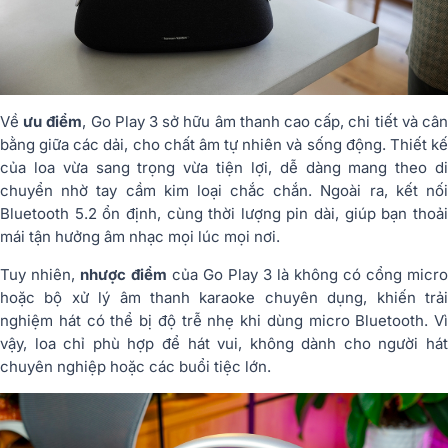
Về
ưu điểm
, Go Play 3 sở hữu âm thanh cao cấp, chi tiết và câ
bằng giữa các dải, cho chất âm tự nhiên và sống động. Thiết kế
của loa vừa sang trọng vừa tiện lợi, dễ dàng mang theo di
chuyển nhờ tay cầm kim loại chắc chắn. Ngoài ra, kết nối
Bluetooth 5.2 ổn định, cùng thời lượng pin dài, giúp bạn thoải
mái tận hưởng âm nhạc mọi lúc mọi nơi.
Tuy nhiên,
nhược điểm
của Go Play 3 là không có cổng micro
hoặc bộ xử lý âm thanh karaoke chuyên dụng, khiến trải
nghiệm hát có thể bị độ trễ nhẹ khi dùng micro Bluetooth. Vì
vậy, loa chỉ phù hợp để hát vui, không dành cho người hát
chuyên nghiệp hoặc các buổi tiệc lớn.