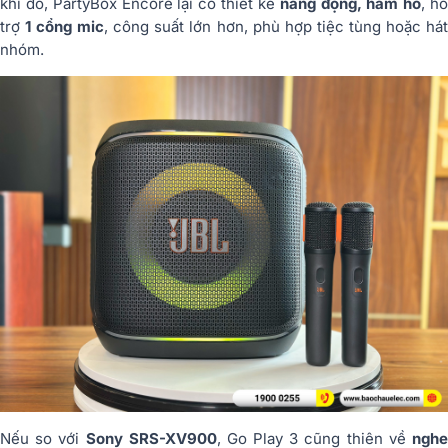
khi đó, PartyBox Encore lại có thiết kế
năng động, hầm hố
, h
trợ
1 cổng mic
, công suất lớn hơn, phù hợp tiệc tùng hoặc há
nhóm.
Nếu so với
Sony SRS-XV900
, Go Play 3 cũng thiên về
ngh