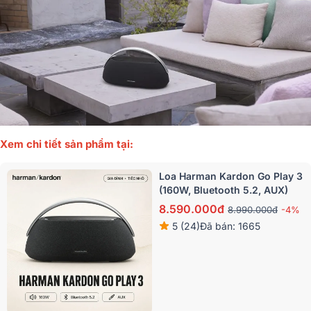
Xem chi tiết sản phẩm tại:
Loa Harman Kardon Go Play 3
(160W, Bluetooth 5.2, AUX)
8.590.000đ
8.990.000đ
-4%
5 (24)
Đã bán: 1665