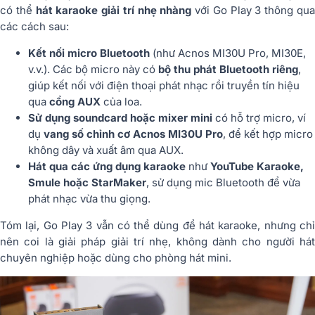
có thể
hát karaoke giải trí nhẹ nhàng
với Go Play 3 thông qu
các cách sau:
Kết nối micro Bluetooth
(như Acnos MI30U Pro, MI30E,
v.v.). Các bộ micro này có
bộ thu phát Bluetooth riêng
,
giúp kết nối với điện thoại phát nhạc rồi truyền tín hiệu
qua
cổng AUX
của loa.
Sử dụng soundcard hoặc mixer mini
có hỗ trợ micro, ví
dụ
vang số chỉnh cơ Acnos MI30U Pro
, để kết hợp micro
không dây và xuất âm qua AUX.
Hát qua các ứng dụng karaoke
như
YouTube Karaoke,
Smule hoặc StarMaker
, sử dụng mic Bluetooth để vừa
phát nhạc vừa thu giọng.
Tóm lại, Go Play 3 vẫn có thể dùng để hát karaoke, nhưng chỉ
nên coi là giải pháp giải trí nhẹ, không dành cho người hát
chuyên nghiệp hoặc dùng cho phòng hát mini.