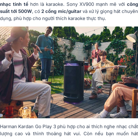
nhạc tinh tế
hơn là karaoke. Sony XV900 mạnh mẽ với
côn
suất tới 500W
, có
2 cổng mic/guitar
và xử lý giọng hát chuyê
dụng, phù hợp cho người thích karaoke thực thụ.
Harman Kardan Go Play 3 phù hợp cho ai thích nghe nhạc chất
lượng cao và thỉnh thoảng hát vui. Còn nếu bạn muốn hát