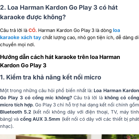
2. Loa Harman Kardon Go Play 3 có hát
karaoke được không?
loa
Câu trả lời là
CÓ.
Harman Kardon Go Play 3 là dòng
karaoke xách tay
chất lượng cao, nhỏ gọn tiện ích, dễ dàng di
chuyển mọi nơi.
Hướng dẫn cách hát karaoke trên loa Harman
Kardon Go Play 3
1. Kiểm tra khả năng kết nối micro
Một trong những câu hỏi phổ biến nhất là:
Loa Harman Kardo
Go Play 3 có cổng mic không?
Câu trả lời là
không có cổn
micro tích hợp
. Go Play 3 chỉ hỗ trợ hai dạng kết nối chính gồ
Bluetooth 5.2
(kết nối không dây với điện thoại, TV, máy tính
bảng) và
cổng AUX 3.5mm
(kết nối có dây với các thiết bị phá
nhạc).