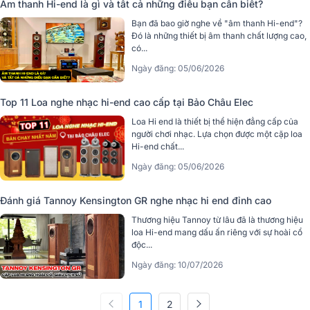
Âm thanh Hi-end là gì và tất cả những điều bạn cần biết?
Bạn đã bao giờ nghe về "âm thanh Hi-end"?
Đó là những thiết bị âm thanh chất lượng cao,
có...
Ngày đăng: 05/06/2026
Top 11 Loa nghe nhạc hi-end cao cấp tại Bảo Châu Elec
Loa Hi end là thiết bị thể hiện đẳng cấp của
người chơi nhạc. Lựa chọn được một cặp loa
Hi-end chất...
Ngày đăng: 05/06/2026
Đánh giá Tannoy Kensington GR nghe nhạc hi end đỉnh cao
Thương hiệu Tannoy từ lâu đã là thương hiệu
loa Hi-end mang dấu ấn riêng với sự hoài cổ
độc...
Ngày đăng: 10/07/2026
1
2