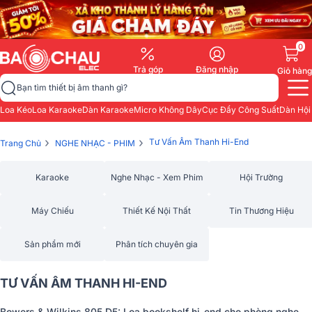
0
Trả góp
Đăng nhập
Giỏ hàng
Bạn tìm thiết bị âm thanh gì?
Loa Kéo
Loa Karaoke
Dàn Karaoke
Micro Không Dây
Cục Đẩy Công Suất
Dàn Hội
›
›
Tư Vấn Âm Thanh Hi-End
Trang Chủ
NGHE NHẠC - PHIM
Karaoke
Nghe Nhạc - Xem Phim
Hội Trường
Máy Chiếu
Thiết Kế Nội Thất
Tin Thương Hiệu
Sản phẩm mới
Phân tích chuyên gia
TƯ VẤN ÂM THANH HI-END
Bowers & Wilkins 805 D5: Loa bookshelf hi-end cho phòng nghe