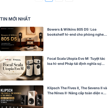
TIN MỚI NHẤT
Bowers & Wilkins 805 D5: Loa
bookshelf hi-end cho phòng nghe
nhỏ, kế thừa tinh hoa 800 Series
Diamond
Focal Scala Utopia Evo M: Tuyệt tác
loa hi-end Pháp tái định nghĩa sự
sang trọng trong âm thanh
Klipsch The Fives II, The Sevens II và
The Nines II: Nâng cấp toàn diện với
nền tảng điện tử từ Onkyo