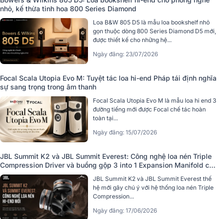
nhỏ, kế thừa tinh hoa 800 Series Diamond
Loa B&W 805 D5 là mẫu loa bookshelf nhỏ
gọn thuộc dòng 800 Series Diamond D5 mới,
được thiết kế cho những hệ...
Ngày đăng: 23/07/2026
Focal Scala Utopia Evo M: Tuyệt tác loa hi-end Pháp tái định nghĩa
sự sang trọng trong âm thanh
Focal Scala Utopia Evo M là mẫu loa hi end 3
đường tiếng mới được Focal chế tác hoàn
toàn tại...
Ngày đăng: 15/07/2026
JBL Summit K2 và JBL Summit Everest: Công nghệ loa nén Triple
Compression Driver và buồng gộp 3 into 1 Expansion Manifold có
gì đặc biệt?
JBL Summit K2 và JBL Summit Everest thế
hệ mới gây chú ý với hệ thống loa nén Triple
Compression...
Ngày đăng: 17/06/2026