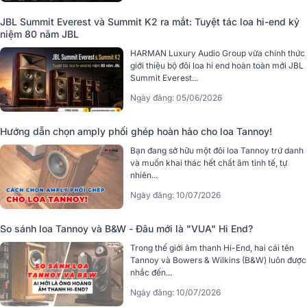
JBL Summit Everest và Summit K2 ra mắt: Tuyệt tác loa hi-end kỷ
niệm 80 năm JBL
HARMAN Luxury Audio Group vừa chính thức
giới thiệu bộ đôi loa hi end hoàn toàn mới JBL
Summit Everest...
Ngày đăng: 05/06/2026
Hướng dẫn chọn amply phối ghép hoàn hảo cho loa Tannoy!
Bạn đang sở hữu một đôi loa Tannoy trứ danh
và muốn khai thác hết chất âm tinh tế, tự
nhiên...
Ngày đăng: 10/07/2026
So sánh loa Tannoy và B&W - Đâu mới là "VUA" Hi End?
Trong thế giới âm thanh Hi-End, hai cái tên
Tannoy và Bowers & Wilkins (B&W) luôn được
nhắc đến...
Ngày đăng: 10/07/2026