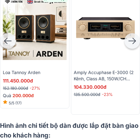
Loa Tannoy Arden
Amply Accuphase E-3000 (2
Kênh, Class AB, 150W/CH
111.450.000đ
4Ohm, Made In Japan)
104.330.000đ
152.180.000đ
-27%
135.500.000đ
-23%
Quà
200.000đ
5/5
(17)
Hình ảnh chi tiết bộ dàn được lắp đặt bàn giao
cho khách hàng: