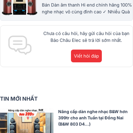
Bán Dàn âm thanh Hi end chính hãng 100%
nghe nhạc vô cùng đỉnh cao ✓ Nhiều Quà
To ✓ Miễn phí vận chuyển, ✓ Trả Góp 0%..
.Xem ngay!
Chưa có câu hỏi, hãy gửi câu hỏi của bạn
Bảo Châu Elec sẽ trả lời sớm nhất.
Viết hỏi đáp
TIN MỚI NHẤT
Nâng cấp dàn nghe nhạc B&W hơn
399tr cho anh Tuấn tại Đồng Nai
(B&W 803 D4...)