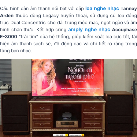
loa nghe nhạc
Cấu hình dàn âm thanh nổi bật với cặp
Tanno
Arden
thuộc dòng Legacy huyền thoại, sử dụng củ loa đồng
trục Dual Concentric cho dải trung mộc mạc, ngọt ngào và âm
amply nghe nhạc
hình chân thực. Kết hợp cùng
Accuphas
E-3000
“trái tim” của hệ thống, giúp kiểm soát loa cực tốt, tái
hiện âm thanh sạch sẽ, độ động cao và chi tiết rõ ràng trong
từng bản nhạc.