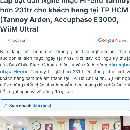
Lắp đặt dàn Nghe nhạc Hi-end Tannoy
hơn 231tr cho khách hàng tại TP HCM
(Tannoy Arden, Accuphase E3000,
WiiM Ultra)
171 lượt xem
Bạn đang tìm kiếm một không gian trải nghiệm âm thanh
audiophile đích thực ngay tại nhà? Mới đây, đội ngũ kỹ thuật
dàn ngh
của Bảo Châu Elec đã hoàn thiện tư vấn và thi công
nhạc Hi-end
Tannoy trị giá hơn 231 triệu đồng cho một v
khách hàng đam mê âm thanh tại TP. Hồ Chí Minh. Sự kết hợp
giữa những thiết bị âm thanh huyền thoại mang đến chất âm chi
tiết, ngọt ngào và vô cùng đẳng cấp.
Xem nhanh
(Mở rộng)