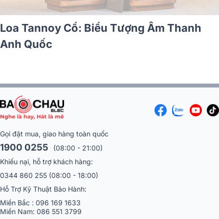
Loa Tannoy Cổ: Biể
Anh Quốc
c Hi-end Tannoy
ng tại Bắc Ninh
, Accuphase E-
io CXN100)
Gọi đặt mua, giao hàng toàn quốc
1900 0255
(08:00 - 21:00)
Khiếu nại, hỗ trợ khách hàng:
0344 860 255
(08:00 - 18:00)
Hỗ Trợ Kỹ Thuật Bảo Hành:
Miền Bắc :
096 169 1633
Miền Nam:
086 551 3799