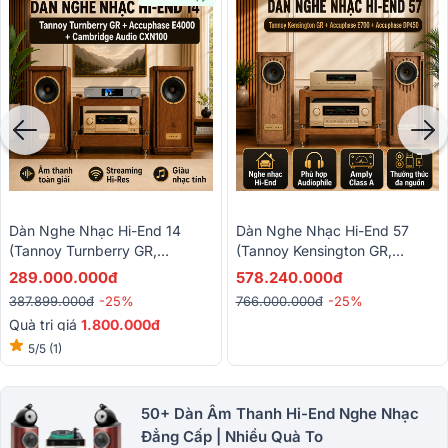
Dàn Nghe Nhạc Hi-End 14
Dàn Nghe Nhạc Hi-End 57
(Tannoy Turnberry GR,
(Tannoy Kensington GR,
Accuphase E4000, Cambridge
Accuphase E700, Accuphase
289.000.000đ
578.240.000đ
Audio CXN100)
DP450)
387.899.000đ
-25%
766.000.000đ
-25%
Quà trị giá
1.800.000đ
5/5
(1)
50+ Dàn Âm Thanh Hi-End Nghe Nhạc
Đẳng Cấp | Nhiều Quà To