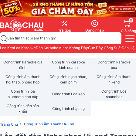
0
Trả góp
Đăng nhập
Giỏ hàng
Bạn tìm thiết bị âm thanh gì?
Loa Kéo
Loa Karaoke
Dàn Karaoke
Micro Không Dây
Cục Đẩy Công Suất
Dàn Hội
Công trình karaoke gia
Công trình karaoke
Công trình karaoke
đình
kinh doanh
box
Công trình âm thanh
Công trình nghe nhạc,
Công trình âm thanh
hội thảo, phòng họp
xem phim
hi-end
Công trình loa
Công trình Loa
Công trình Loa kéo
bluetooth cao cấp
soundbar
Công trình đèn sân
Công trình nhạc cụ
khấu
›
Công Trình Âm Thanh Hi-End
Trang Chủ