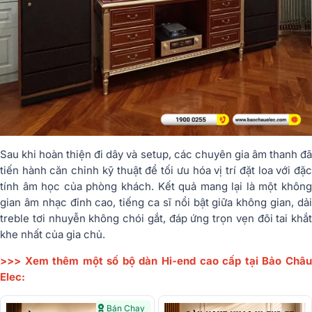
Sau khi hoàn thiện đi dây và setup, các chuyên gia âm thanh đã
tiến hành căn chỉnh kỹ thuật để tối ưu hóa vị trí đặt loa với đặc
tính âm học của phòng khách. Kết quả mang lại là một không
gian âm nhạc đỉnh cao, tiếng ca sĩ nổi bật giữa không gian, dải
treble tơi nhuyễn không chói gắt, đáp ứng trọn vẹn đôi tai khắt
khe nhất của gia chủ.
>>> Xem thêm một số bộ dàn Hi-end cao cấp tại Bảo Châu
Elec:
Bán Chạy