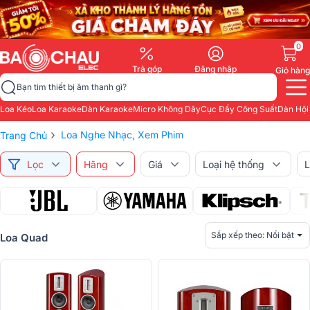
0
Trả góp
Đăng nhập
Giỏ hàng
Bạn tìm thiết bị âm thanh gì?
Loa Kéo
Loa Karaoke
Dàn Karaoke
Micro Không Dây
Cục Đẩy Công Suất
Dàn Hội
›
Loa Nghe Nhạc, Xem Phim
Trang Chủ
Lọc
Hãng
Giá
Loại hệ thống
L
Sắp xếp theo:
Nổi bật
Loa Quad