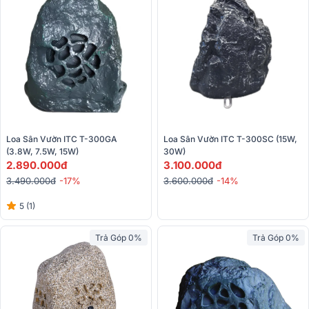
Loa Sân Vườn ITC T-300GA 
Loa Sân Vườn ITC T-300SC (15W, 
(3.8W, 7.5W, 15W)
30W) 
2.890.000đ
3.100.000đ
3.490.000đ
-17%
3.600.000đ
-14%
5 (1)
Trả Góp 0%
Trả Góp 0%