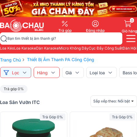
0
Trả góp
Đăng nhập
Giỏ hàng
Bạn tìm thiết bị âm thanh gì?
Loa Kéo
Loa Karaoke
Dàn Karaoke
Micro Không Dây
Cục Đẩy Công Suất
Dàn Hội
›
Thiết Bị Âm Thanh PA Công Cộng
Trang Chủ
Lọc
Hãng
Giá
Loại loa
Bass l
Trả góp 0%
Sắp xếp theo:
Nổi bật
Loa Sân Vườn ITC
Trả Góp 0%
Trả Góp 0%