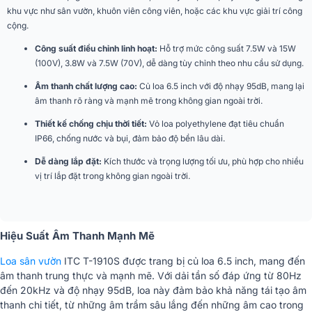
khu vực như sân vườn, khuôn viên công viên, hoặc các khu vực giải trí công
Cân nặng
2.91Kg
cộng.
Nhập khẩu & Phân
Công suất điều chỉnh linh hoạt:
Hỗ trợ mức công suất 7.5W và 15W
CÔNG TY TNHH CK AUDIO
phối
(100V), 3.8W và 7.5W (70V), dễ dàng tùy chỉnh theo nhu cầu sử dụng.
Âm thanh chất lượng cao:
Củ loa 6.5 inch với độ nhạy 95dB, mang lại
âm thanh rõ ràng và mạnh mẽ trong không gian ngoài trời.
Thiết kế chống chịu thời tiết:
Vỏ loa polyethylene đạt tiêu chuẩn
IP66, chống nước và bụi, đảm bảo độ bền lâu dài.
Dễ dàng lắp đặt:
Kích thước và trọng lượng tối ưu, phù hợp cho nhiều
vị trí lắp đặt trong không gian ngoài trời.
Hiệu Suất Âm Thanh Mạnh Mẽ
Loa sân vườn
ITC T-1910S được trang bị củ loa 6.5 inch, mang đến
âm thanh trung thực và mạnh mẽ. Với dải tần số đáp ứng từ 80Hz
đến 20kHz và độ nhạy 95dB, loa này đảm bảo khả năng tái tạo âm
thanh chi tiết, từ những âm trầm sâu lắng đến những âm cao trong