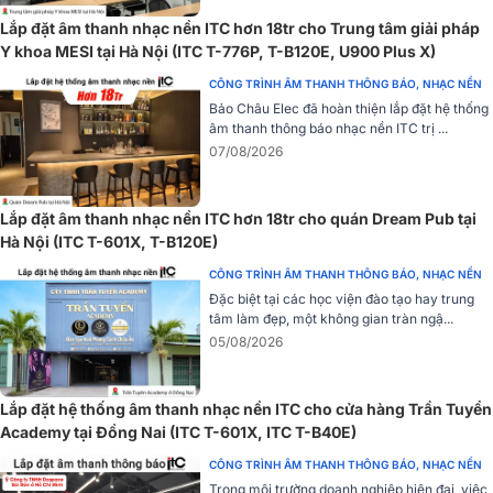
Lắp đặt âm thanh nhạc nền ITC hơn 18tr cho Trung tâm giải pháp
Y khoa MESI tại Hà Nội (ITC T-776P, T-B120E, U900 Plus X)
CÔNG TRÌNH ÂM THANH THÔNG BÁO, NHẠC NỀN
Bảo Châu Elec đã hoàn thiện lắp đặt hệ thống
âm thanh thông báo nhạc nền ITC trị ...
07/08/2026
Lắp đặt âm thanh nhạc nền ITC hơn 18tr cho quán Dream Pub tại
Hà Nội (ITC T-601X, T-B120E)
CÔNG TRÌNH ÂM THANH THÔNG BÁO, NHẠC NỀN
Đặc biệt tại các học viện đào tạo hay trung
tâm làm đẹp, một không gian tràn ngậ...
05/08/2026
Lắp đặt hệ thống âm thanh nhạc nền ITC cho cửa hàng Trần Tuyển
Academy tại Đồng Nai (ITC T-601X, ITC T-B40E)
CÔNG TRÌNH ÂM THANH THÔNG BÁO, NHẠC NỀN
Trong môi trường doanh nghiệp hiện đại, việc