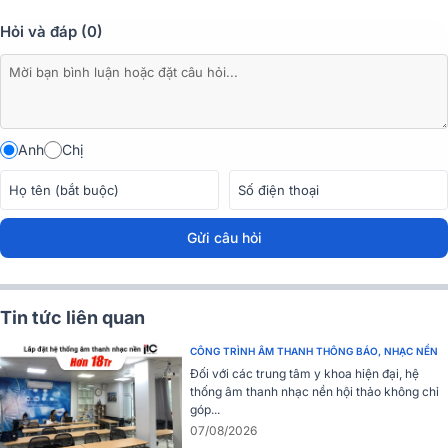
Loa sân vườn ITC
T-1910S
là sự lựa chọn hoàn hảo cho những ai
Hỏi và đáp (0)
muốn nâng cao chất lượng âm thanh trong không gian ngoài trời mà
vẫn đảm bảo tính thẩm mỹ và bền bỉ. Đến ngay Bảo Châu Elec để
khám phá và sở hữu sản phẩm chất lượng này!
Anh
Chị
Gửi câu hỏi
Tin tức liên quan
CÔNG TRÌNH ÂM THANH THÔNG BÁO, NHẠC NỀN
Đối với các trung tâm y khoa hiện đại, hệ
thống âm thanh nhạc nền hội thảo không chỉ
góp...
07/08/2026