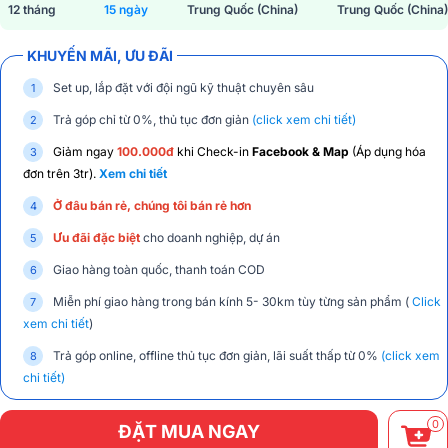
12 tháng
15 ngày
Trung Quốc (China)
Trung Quốc (China)
KHUYẾN MÃI, ƯU ĐÃI
Set up, lắp đặt với đội ngũ kỹ thuật chuyên sâu
Trả góp chỉ từ 0%, thủ tục đơn giản
(click xem chi tiết)
Giảm ngay
100.000đ
khi Check-in
Facebook & Map
(Áp dụng hóa
đơn trên 3tr).
Xem chi tiết
Ở đâu bán rẻ, chúng tôi bán rẻ hơn
Ưu đãi đặc biệt
cho doanh nghiệp, dự án
Giao hàng toàn quốc, thanh toán COD
Miễn phí giao hàng trong bán kính 5- 30km tùy từng sản phẩm (
Click
xem chi tiết
)
Trả góp online, offline thủ tục đơn giản, lãi suất thấp từ 0%
(click xem
chi tiết)
0
ĐẶT MUA NGAY