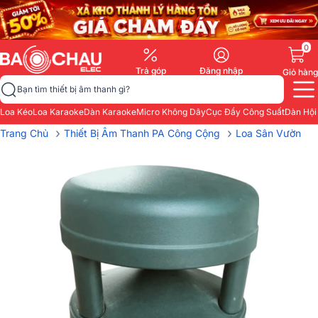
0
Trả góp
Đăng nhập
Giỏ hàng
Bạn tìm thiết bị âm thanh gì?
Loa Kéo
Loa Karaoke
Dàn Karaoke
Micro Không Dây
Cục Đẩy Công Suất
Dàn Hội
›
›
Trang Chủ
Thiết Bị Âm Thanh PA Công Cộng
Loa Sân Vườn