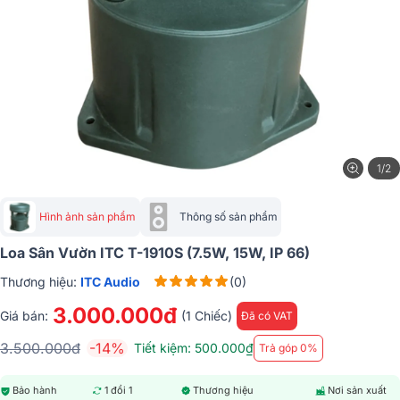
1/2
Hình ảnh sản phẩm
Thông số sản phẩm
Loa Sân Vườn ITC T-1910S (7.5W, 15W, IP 66)
Thương hiệu:
ITC Audio
(0)
3.000.000đ
Giá bán:
(1 Chiếc)
Đã có VAT
3.500.000đ
-14%
Tiết kiệm: 500.000₫
Trả góp 0%
Bảo hành
1 đổi 1
Thương hiệu
Nơi sản xuất