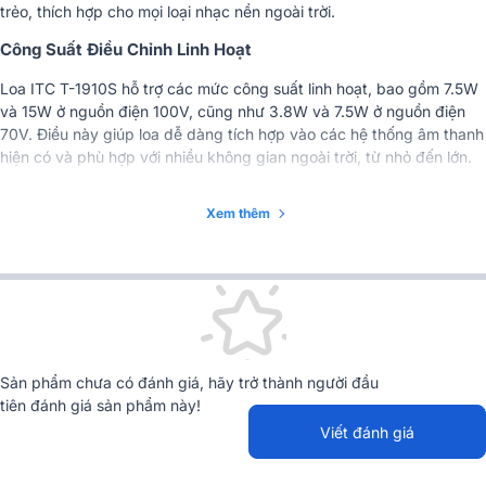
trẻo, thích hợp cho mọi loại nhạc nền ngoài trời.
Công Suất Điều Chỉnh Linh Hoạt
Loa ITC T-1910S hỗ trợ các mức công suất linh hoạt, bao gồm 7.5W
và 15W ở nguồn điện 100V, cũng như 3.8W và 7.5W ở nguồn điện
70V. Điều này giúp loa dễ dàng tích hợp vào các hệ thống âm thanh
hiện có và phù hợp với nhiều không gian ngoài trời, từ nhỏ đến lớn.
Thiết Kế Bền Bỉ, Chịu Được Mọi Điều Kiện Thời Tiết
Xem thêm
Với vỏ ngoài được làm từ chất liệu polyethylene, T-1910S không chỉ
bền bỉ mà còn chống chịu được mọi điều kiện thời tiết. Loa đạt tiêu
chuẩn IP66 về chống nước và chống bụi, đảm bảo hoạt động ổn
định trong mọi điều kiện môi trường, từ mưa lớn đến nắng gắt.
Kích Thước và Trọng Lượng Tối Ưu
Loa có kích thước 290x300x337mm và trọng lượng 2.91kg, cùng
Sản phẩm chưa có đánh giá, hãy trở thành người đầu
kích thước cắt đặt 255x255x255mm, giúp dễ dàng lắp đặt ở nhiều
tiên đánh giá sản phẩm này!
vị trí khác nhau trong không gian ngoài trời. Thiết kế nhỏ gọn nhưng
Viết đánh giá
chắc chắn của loa không chỉ mang lại sự tiện lợi trong việc lắp đặt
mà còn đảm bảo tính thẩm mỹ cho không gian sử dụng.