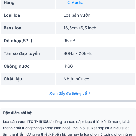
Hãng
ITC Audio
Loại loa
Loa sân vườn
Bass loa
16,5cm (6,5 inch)
Độ nhạy(SPL)
95 dB
Tần số đáp tuyến
80Hz - 20kHz
Chống nước
IP66
Chất liệu
Nhựu hữu cơ
Công suất (100V)
7.5W,15W
Xem đầy đủ thông số
Công suất (70V)
3.8W, 7.5W
Đặc điểm nổi bật
Đen Chung, Trắng 444Ω ,Xanh lá
Trở kháng
222Ω
Loa sân vườn ITC T-1910S
là dòng loa cao cấp được thiết kế để mang lại âm
thanh chất lượng trong không gian ngoài trời. Với sự kết hợp giữa hiệu suất
Kích thước
290 x 300 x 337 mm
âm thanh ấn tượng và thiết kế bền bỉ, loa này là lựa chọn lý tưởng cho những