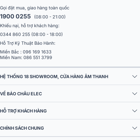
Micro chủ tọa ITC TF-0502
Gọi đặt mua, giao hàng toàn quốc
Micro ITC TF-0502 (Micro chủ tọa có dây) áp dụng công nghệ thiết
1900 0255
(08:00 - 21:00)
kế CNC hiện đại, giúp tăng cường độ bền và tính thẩm mỹ. Micro có
Khiếu nại, hỗ trợ khách hàng:
đèn chỉ báo hình vòng, với đèn đỏ báo hiệu khi đang phát biểu và
đèn xanh khi đăng ký phát biểu.
0344 860 255
(08:00 - 18:00)
Hỗ Trợ Kỹ Thuật Bảo Hành:
Miền Bắc :
096 169 1633
Miền Nam:
086 551 3799
HỆ THỐNG 18 SHOWROOM, CỬA HÀNG ÂM THANH
VỀ BẢO CHÂU ELEC
HỖ TRỢ KHÁCH HÀNG
CHÍNH SÁCH CHUNG