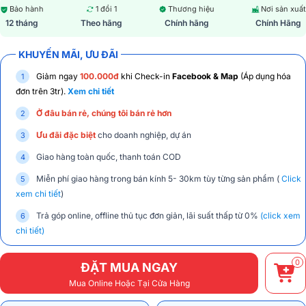
Bảo hành
1 đổi 1
Thương hiệu
Nơi sản xuất
12 tháng
Theo hãng
Chính hãng
Chính Hãng
KHUYẾN MÃI, ƯU ĐÃI
Giảm ngay
100.000đ
khi Check-in
Facebook & Map
(Áp dụng hóa
đơn trên 3tr).
Xem chi tiết
Ở đâu bán rẻ, chúng tôi bán rẻ hơn
Ưu đãi đặc biệt
cho doanh nghiệp, dự án
Giao hàng toàn quốc, thanh toán COD
Miễn phí giao hàng trong bán kính 5- 30km tùy từng sản phẩm (
Click
xem chi tiết
)
Trả góp online, offline thủ tục đơn giản, lãi suất thấp từ 0%
(click xem
chi tiết)
0
ĐẶT MUA NGAY
Mua Online Hoặc Tại Cửa Hàng