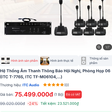
1/7
Thông số sản 
Hình ảnh sản phẩm
Hình ảnh thực tế
phẩm
Hệ Thống Âm Thanh Thông Báo Hội Nghị, Phòng Họp 06
(ITC T-776S, ITC TF-M06104,...)
Thương hiệu:
ITC Audio
(0)
75.499.000đ
Giá bán:
(1 Bộ)
Đã có VAT
99.020.000đ
-24%
Tiết kiệm: 23.521.000₫