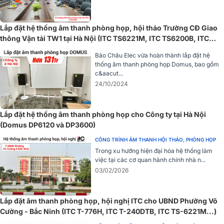
Lắp đặt hệ thống âm thanh phòng họp, hội thảo Trường CĐ Giao
thông Vận tải TW1 tại Hà Nội (ITC TS6221M, ITC TS6200B, ITC
TS6200A)
Bảo Châu Elec vừa hoàn thành lắp đặt hệ
thống âm thanh phòng họp Domus, bao gồm
c&aacut...
24/10/2024
ITC T-B240D được trang bị đa dạng cổng kết nối với 4 đầu vào
micro, 2 đầu vào AUX và 1 đầu vào EMC, đáp ứng linh hoạt nhiều
Lắp đặt hệ thống âm thanh phòng họp cho Công ty tại Hà Nội
nhu cầu sử dụng. Trang bị hệ thống bảo vệ chống chập mạch, quá
(Domus DP6120 và DP3600)
tải và quá nhiệt giúp thiết bị hoạt động an toàn, ổn định trong thời
gian dài.
CÔNG TRÌNH ÂM THANH HỘI THẢO, PHÒNG HỌP
Trong xu hướng hiện đại hóa hệ thống làm
Bên cạnh đó, amply còn tích hợp nguồn phantom 48V cho micro
việc tại các cơ quan hành chính nhà n...
condenser, chức năng ưu tiên tín hiệu thông minh cùng khả năng
03/02/2026
điều chỉnh âm lượng, âm sắc độc lập, mang đến chất lượng âm
thanh rõ ràng và dễ kiểm soát.
Lắp đặt âm thanh phòng họp, hội nghị ITC cho UBND Phường Võ
=> Xem thêm:
Amply Liền Mixer ITC T-B240D
Cường - Bắc Ninh (ITC T-776H, ITC T-240DTB, ITC TS-6221M...)
Micro đại biểu ITC TF-A0502