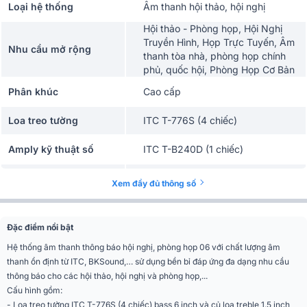
Loại hệ thống
Âm thanh hội thảo, hội nghị
Hội thảo - Phòng họp, Hội Nghị
Truyền Hình, Họp Trực Tuyến, Âm
Nhu cầu mở rộng
thanh tòa nhà, phòng họp chính
phủ, quốc hội, Phòng Họp Cơ Bản
Phân khúc
Cao cấp
Loa treo tường
ITC T-776S (4 chiếc)
Amply kỹ thuật số
ITC T-B240D (1 chiếc)
Micro đại biểu
ITC TF-A0502 (6 chiếc)
Xem đầy đủ thông số
Micro chủ tọa
ITC TF-0502 (1 chiếc)
Đặc điểm nổi bật
Bộ điều khiển trung
ITC TF-M06104 (1 chiếc)
Hệ thống âm thanh thông báo hội nghị, phòng họp 06 với chất lượng âm
tâm mở rộng
thanh ổn định từ ITC, BKSound,… sử dụng bền bỉ đáp ứng đa dạng nhu cầu
thông báo cho các hội thảo, hội nghị và phòng họp,...
Cấu hình gồm:
- Loa treo tường ITC T-776S (4 chiếc) bass 6 inch và củ loa treble 1.5 inch,