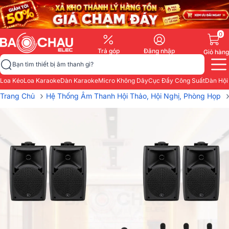
0
Trả góp
Đăng nhập
Giỏ hàng
Bạn tìm thiết bị âm thanh gì?
Loa Kéo
Loa Karaoke
Dàn Karaoke
Micro Không Dây
Cục Đẩy Công Suất
Dàn Hội
›
Trang Chủ
Hệ Thống Âm Thanh Hội Thảo, Hội Nghị, Phòng Họp