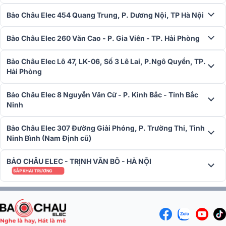
Bảo Châu Elec 454 Quang Trung, P. Dương Nội, TP Hà Nội
Bảo Châu Elec 260 Văn Cao - P. Gia Viên - TP. Hải Phòng
Bảo Châu Elec Lô 47, LK-06, Số 3 Lê Lai, P.Ngô Quyền, TP.
Hải Phòng
Với củ micro condenser cardioid chuyên nghiệp, thiết bị tái tạo âm
Bảo Châu Elec 8 Nguyễn Văn Cừ - P. Kinh Bắc - Tỉnh Bắc
thanh rõ ràng và chi tiết nhờ độ nhạy cao (-41±1.5dB) và dải tần số
Ninh
rộng 80Hz-16kHz. Loa tích hợp chất lượng cao giúp chống hú hiệu
quả và tự động tắt khi micro hoạt động, đảm bảo không xảy ra
Bảo Châu Elec 307 Đường Giải Phóng, P. Trường Thi, Tỉnh
phản hồi âm thanh không mong muốn.
Ninh Bình (Nam Định cũ)
Bên cạnh đó, micro hỗ trợ tính năng theo dõi camera tự động và đơn
BẢO CHÂU ELEC - TRỊNH VĂN BÔ - HÀ NỘI
vị chủ tịch được ưu tiên kiểm soát cuộc họp mà không giới hạn số
SẮP KHAI TRƯƠNG
lượng người phát biểu. Với dây 8 pin kết nối hình "T", cổng tai nghe
3.5mm và nguồn điện DC24V, micro dễ dàng lắp đặt, sử dụng và
đảm bảo hoạt động ổn định.
=> Xem thêm:
Micro đại biểu ITC TF-A0502