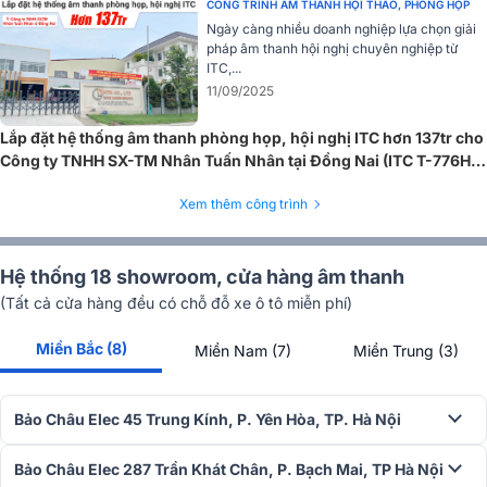
CÔNG TRÌNH ÂM THANH HỘI THẢO, PHÒNG HỌP
Ngày càng nhiều doanh nghiệp lựa chọn giải
Micro ITC TF-A0502 được thiết kế tinh tế với công nghệ CNC hiện
pháp âm thanh hội nghị chuyên nghiệp từ
đại, mang lại ngoại hình sang trọng, độ bền cao và khả năng loại bỏ
ITC,...
tiếng "pop" tần số thấp mà không cần lớp bảo vệ chống gió. Đèn
11/09/2025
báo trạng thái hình vòng trực quan với đèn đỏ báo micro đang hoạt
động và đèn xanh cho trạng thái chờ, giúp dễ dàng theo dõi trong
Lắp đặt hệ thống âm thanh phòng họp, hội nghị ITC hơn 137tr cho
các cuộc họp.
Công ty TNHH SX-TM Nhân Tuấn Nhân tại Đồng Nai (ITC T-776H,
ITC T-350DTB...)
Xem thêm công trình
Hệ thống 18 showroom, cửa hàng âm thanh
(Tất cả cửa hàng đều có chỗ đỗ xe ô tô miễn phí)
Miền Bắc (8)
Miền Nam (7)
Miền Trung (3)
Bảo Châu Elec 45 Trung Kính, P. Yên Hòa, TP. Hà Nội
Bảo Châu Elec 287 Trần Khát Chân, P. Bạch Mai, TP Hà Nội