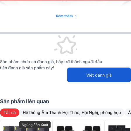
Xem thêm
Sản phẩm chưa có đánh giá, hãy trở thành người đầu
tiên đánh giá sản phẩm này!
Viết đánh giá
Sản phẩm liên quan
Tất cả
Hệ thống Âm Thanh Hội Thảo, Hội Nghị, phòng họp
Â
Đặc điểm chi tiết thiết bị có trong hệ thống:
Ngừng Sản Xuất