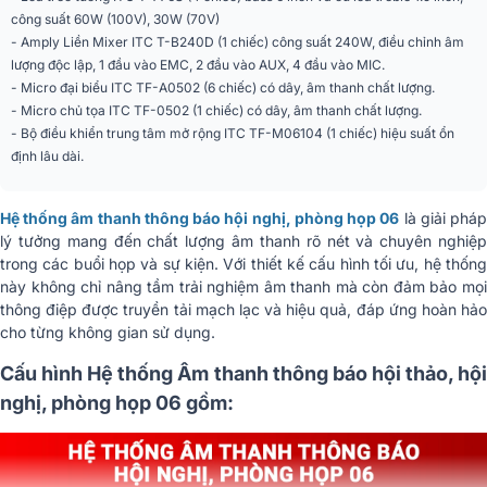
công suất 60W (100V), 30W (70V)
- Amply Liền Mixer ITC T-B240D (1 chiếc) công suất 240W, điều chỉnh âm
lượng độc lập, 1 đầu vào EMC, 2 đầu vào AUX, 4 đầu vào MIC.
- Micro đại biểu ITC TF-A0502 (6 chiếc) có dây, âm thanh chất lượng.
- Micro chủ tọa ITC TF-0502 (1 chiếc) có dây, âm thanh chất lượng.
- Bộ điều khiển trung tâm mở rộng ITC TF-M06104 (1 chiếc) hiệu suất ổn
định lâu dài.
Hệ thống âm thanh thông báo hội nghị, phòng họp 06
là giải phá
lý tưởng mang đến chất lượng âm thanh rõ nét và chuyên nghiệp
trong các buổi họp và sự kiện. Với thiết kế cấu hình tối ưu, hệ thống
này không chỉ nâng tầm trải nghiệm âm thanh mà còn đảm bảo mọi
thông điệp được truyền tải mạch lạc và hiệu quả, đáp ứng hoàn hảo
cho từng không gian sử dụng.
Cấu hình Hệ thống Âm thanh thông báo hội thảo, hội
nghị, phòng họp 06 gồm: