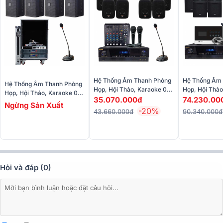
Loa treo tường ITC ITC T-776S
Loa ITC T-776S là mẫu loa treo tường được thiết kế để đáp ứng nhu
cầu phát nhạc nền và thông báo tại các khu vực ngoài trời, mang lại
chất lượng âm thanh ổn định và rõ ràng.
Hệ Thống Âm Thanh Phòng
Hệ Thống Âm
Hệ Thống Âm Thanh Phòng
Họp, Hội Thảo, Karaoke 05
Họp, Hội Thả
Họp, Hội Thảo, Karaoke 03
(50-60m, JBL Control 1 Pro,
35.070.000đ
74.230.00
(60-80m, DP6120 Max,
Ngừng Sản Xuất
BIK BJ-A88, Truemix600,
-20%
BPA-8200, X6 Luxury, BBS
43.660.000đ
90.340.000đ
BIK Pro 8x, X-26A)
S290D, Bksound X-26A...)
Hỏi và đáp (0)