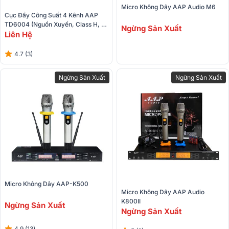
Micro Không Dây AAP Audio M6
Cục Đẩy Công Suất 4 Kênh AAP 
TD6004 (Nguồn Xuyến, Class H, 
Ngừng Sản Xuất
600W)
Liên Hệ
4.7 (3)
Ngừng Sản Xuất
Ngừng Sản Xuất
Micro Không Dây AAP-K500
Micro Không Dây AAP Audio 
K800II
Ngừng Sản Xuất
Ngừng Sản Xuất
4.9 (13)