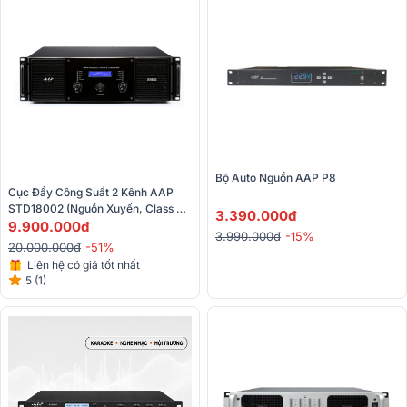
Bộ Auto Nguồn AAP P8
Cục Đẩy Công Suất 2 Kênh AAP 
STD18002 (Nguồn Xuyến, Class H, 
3.390.000đ
1800W)
9.900.000đ
3.990.000đ
-15%
20.000.000đ
-51%
Liên hệ có giá tốt nhất
5 (1)