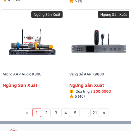
5 (3)
Ngừng Sản Xuất
Ngừng Sản Xuất
Micro AAP Audio K800
Vang Số AAP K9800
Ngừng Sản Xuất
Ngừng Sản Xuất
Quà trị giá
200.000đ
5 (40)
«
1
2
3
4
5
...
21
»