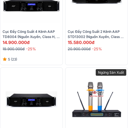
Cục Đẩy Công Suất 4 Kênh AAP 
Cục Đẩy Công Suất 2 Kênh AAP 
TD8004 (Nguồn Xuyến, Class H, 
STD13002 (Nguồn Xuyến, Class H, 
800W)
14.900.000đ
15.580.000đ
1300W) 
19.900.000đ
-25%
20.900.000đ
-25%
5 (23)
Ngừng Sản Xuất