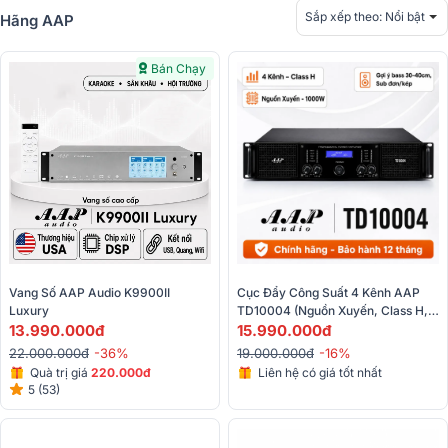
Sắp xếp theo:
Nổi bật
Hãng AAP
Bán Chạy
Cục Đẩy Công Suất 4 Kênh AAP 
Vang Số AAP Audio K9900II 
TD10004 (Nguồn Xuyến, Class H, 
Luxury
1000W)
15.990.000đ
13.990.000đ
19.000.000đ
-16%
22.000.000đ
-36%
Liên hệ có giá tốt nhất
Quà trị giá
220.000đ
5 (53)