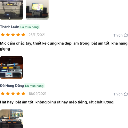
Đầu thu micro không dây có giao diện thiết kế chi tiết, dễ hiểu các
Thành Luân
Đã mua hàng
phần chỉnh và hiển thị các kênh được bố trí logic và khoa học. Mặt
25/11/2021
Thích
sau được thiết kế với các cổng kết nối tín hiệu và các cổng kết nối
với mixer.
Mic cầm chắc tay, thiết kế cũng khá đẹp, âm trong, bắt âm tốt, khá nâng
giọng
Đỗ Hùng Dũng
Đã mua hàng
18/09/2021
Thích
Hát hay, bắt âm tốt, không bị hú rít hay méo tiếng, rất chất lượng
Tay micro được thiết kế vừa tay, chắc chắn. Phần chụp micro được