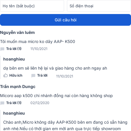
Gửi câu hỏi
Nguyễn văn luêm
Tôi muốn mua micro ko dây AAP- K500
Trả lời (1)
11/10/2021
hoanghieu
dạ bên em sẽ liên hệ lại và giao hàng cho anh ngay ah
Độ bền cao
Hữu ích
Trả lời
11/10/2021
Micro không dây AAP-K500
sử dụng pin AA
thông thường giú
Trần mạnh Dungc
người dùng dễ dàng tìm kiếm và thay pin khi cần. Bộ micro có thể
hoạt động lên tới 8 giờ bạn có thể thoái mái thể hiện giọng hát hoặc
Micoro aap k500 chi nhánh đồng nai còn hàng không shop
sử dụng mà không lo ngắt quãng, gián đoạn.
Trả lời (1)
02/12/2020
hoanghieu
Chào anh,Micro không dây AAP-K500 bên em đang có sẵn hàng
anh nhé.Nếu có thời gian em mời anh qua trực tiếp showroom