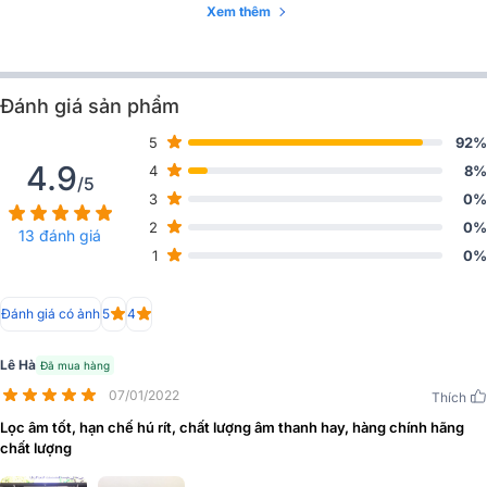
Xem thêm
Đánh giá sản phẩm
Đánh giá thiết kế Micro không dây AAP-K500
5
92%
Micro không dây
AAP-K500 được thiết kế đẹp mắt, sang trọng v
4.9
4
8%
/5
cuốn hút người dùng ngay từ cái nhìn đầu tiên. Micro và đầu thu
3
0%
được chế tác sản xuất từ chất liệu nhôm cao cấp có độ bền cao,
2
0%
đường nét chắc chắn kết hợp với màu sắc tông vàng gold đem đến
13 đánh giá
1
0%
sự hiện đại và sang trọng.
Đánh giá có ảnh
5
4
Lê Hà
Đã mua hàng
07/01/2022
Thích
Lọc âm tốt, hạn chế hú rít, chất lượng âm thanh hay, hàng chính hãng
chất lượng