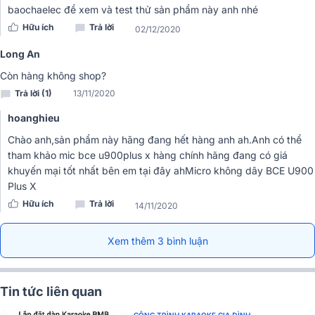
baochaelec để xem và test thử sản phẩm này anh nhé
Hữu ích
Trả lời
02/12/2020
Long An
Còn hàng không shop?
Trả lời (1)
13/11/2020
hoanghieu
Tay Micro chạy bằng pin AA, một loại pin thông dụng, dễ kiếm, tuổi
Chào anh,sản phẩm này hãng đang hết hàng anh ah.Anh có thể
thọ pin cũng được lâu bền, hát liên tục nhiều giờ liền không lo hết
tham khảo mic bce u900plus x hàng chính hãng đang có giá
pin. Đặc biệt, bạn có thể sử dụng Micro không dây AAP K500 lên
khuyến mại tốt nhất bên em tại đây ah
Micro không dây BCE U900
nhiều giờ mà không lo bị quá tải.
Plus X
Dễ dàng phối ghép
Hữu ích
Trả lời
14/11/2020
Micro không dây AAP-K500 không kén chọn các thiết bị âm thanh
Xem thêm 3 bình luận
nên bạn hoàn toàn có thể dễ dàng phối ghép các thiết bị một cách
dễ dàng đáp ứng mọi nhu cầu lớn nhỏ và đa dạng của người dùng.
Tin tức liên quan
CÔNG TRÌNH KARAOKE GIA ĐÌNH