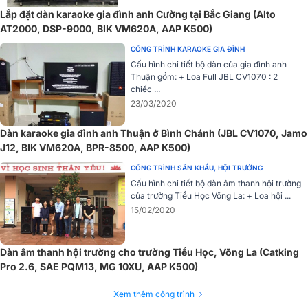
Lắp đặt dàn karaoke gia đình anh Cường tại Bắc Giang (Alto
Nếu đang có nhu cầu sở hữu cho mình một sản phẩm micro chất
AT2000, DSP-9000, BIK VM620A, AAP K500)
lượng thì không nên bỏ qua sản phẩm Micro không dây AAP K500.
Hiện Bảo Châu Elec đang phân phối sản phẩm với giá thành ưu đãi
CÔNG TRÌNH KARAOKE GIA ĐÌNH
nhất cùng chế độ bảo hành đảm bảo. Liên hệ ngay hotline
1900
Cấu hình chi tiết bộ dàn của gia đình anh
Thuận gồm: + Loa Full JBL CV1070 : 2
0255
nhé !
chiếc ...
23/03/2020
Micro không dây hát karaoke CHÍNH
HÃNG, giá RẺ đến chuyên nghiệp, Cao
Dàn karaoke gia đình anh Thuận ở Bình Chánh (JBL CV1070, Jamo
Cấp
J12, BIK VM620A, BPR-8500, AAP K500)
Click và tìm hiểu thêm các mẫu micro không
CÔNG TRÌNH SÂN KHẤU, HỘI TRƯỜNG
dây khác tại Bảo Châu elec. Bán các loại
Cấu hình chi tiết bộ dàn âm thanh hội trường
micro karaoke có dây giá rẻ, không dây cao
của trường Tiểu Học Võng La: + Loa hội ...
cấp chuyên nghiệp chính hãng với giá tốt
nhất dùng cho phòng hát gia đình và kinh doanh..
15/02/2020
Dàn âm thanh hội trường cho trường Tiểu Học, Võng La (Catking
Pro 2.6, SAE PQM13, MG 10XU, AAP K500)
Xem thêm công trình