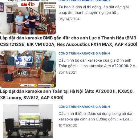
Tự hào là đơn vị thi công, lắp đặt các giải
pháp âm thanh chuyên nghiệp h&...
09/04/2024
Lắp đặt dàn karaoke BMB gần 41tr cho anh Lục ở Thanh Hóa (BMB
CSS 1212SE, BIK VM 620A, Nex Aucoustics FX14 MAX, AAP K500)
CÔNG TRÌNH KARAOKE GIA ĐÌNH
Cấu hình bộ dàn karaoke của gia đình anh
Toàn gồm : - Loa karaoke Alto AT2000II: 2 c...
25/11/2021
Lắp đặt dàn karaoke anh Toàn tại Hà Nội (Alto AT2000 II, KX850,
X6 Luxury, SW612, AAP K500)
CÔNG TRÌNH KARAOKE GIA ĐÌNH
Cấu hình thiết bị được sử dụng trong bộ dàn
karaoke gia đình anh Cường gồm : + Loa...
10/11/2020