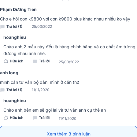
bằng 1 nút bấm. Dễ dàng lưu các cài đặt bạn mới căn chỉnh và chọn
lại chỉ bằng 1 thao tác đơn giản.
Phạm Dương Tien
Cho e hỏi con k9800 với con k9800 plus khác nhau nhiều ko vậy
Trả lời (1)
25/03/2022
hoanghieu
Chào anh,2 mẫu này đều là hàng chính hãng và có chất âm tương
đương nhau anh nhé.
Hữu ích
Trả lời
25/03/2022
anh long
mình cần tư ván bộ dàn. mình ở cần thơ
Trả lời (1)
11/11/2020
Tính ứng dụng cao
hoanghieu
Nhờ xử lý âm thanh vượt trội, tạp âm được triệt tiêu mà vang số
Chào anh,bên em sẽ gọi lại và tư vấn anh cụ thể ah
AAP K9800 New 2020 có thể chủ động xử lý các tình huống phát
Hữu ích
Trả lời
11/11/2020
nhạc từ đầu phát karaoke. Độ chính xác cao, tỷ lệ sai số thấp, độ
méo tiếng được ngăn chặn cho thiết bị khả năng điều chỉnh bài hát
Xem thêm 3 bình luận
và các thể loại âm nhạc từ nhạc trẻ nhanh, mạnh đến nhạc trữ tình