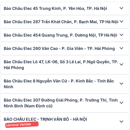
Đường loa sub của AAP K9800ii cũng có thể sử dụng cách khác là
Bảo Châu Elec 45 Trung Kính, P. Yên Hòa, TP. Hà Nội
lấy cả tiếng trầm micro từ loa sub trong trường hợp tiếng loa full
thiếu tiếng trầm và âm thanh mỏng quá.(thay thế hoàn toàn và hay
Bảo Châu Elec 287 Trần Khát Chân, P. Bạch Mai, TP Hà Nội
hơn bất kỳ một thiết bị Crossover nào)
Hoạt động bền bỉ
Bảo Châu Elec 454 Quang Trung, P. Dương Nội, TP Hà Nội
Vang số AAP K9800 New 2020 có thể kiểm soát, quản lý những
Bảo Châu Elec 260 Văn Cao - P. Gia Viên - TP. Hải Phòng
tình huống tiêu cực như chập, cháy nhờ việc giới hạn cường độ tín
hiệu những đường ra vào giúp việc kết nối hay phối ghép được
Bảo Châu Elec Lô 47, LK-06, Số 3 Lê Lai, P.Ngô Quyền, TP.
thuận tiện và đơn giản hơn.
Hải Phòng
Bảo Châu Elec 8 Nguyễn Văn Cừ - P. Kinh Bắc - Tỉnh Bắc
Ninh
Bảo Châu Elec 307 Đường Giải Phóng, P. Trường Thi, Tỉnh
Ninh Bình (Nam Định cũ)
BẢO CHÂU ELEC - TRỊNH VĂN BÔ - HÀ NỘI
SẮP KHAI TRƯƠNG