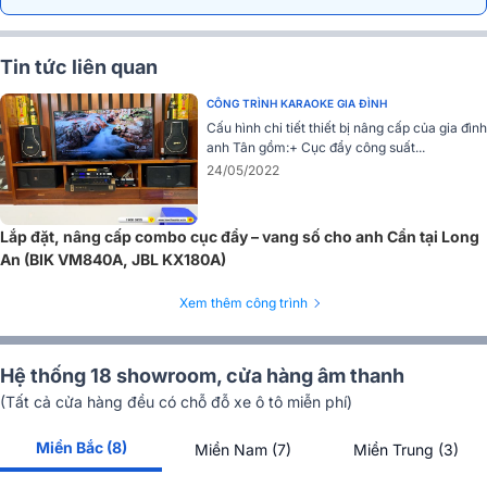
da diết, sâu lắng.
Tin tức liên quan
CÔNG TRÌNH KARAOKE GIA ĐÌNH
Cấu hình chi tiết thiết bị nâng cấp của gia đình
anh Tân gồm:+ Cục đẩy công suất...
24/05/2022
Lắp đặt, nâng cấp combo cục đẩy – vang số cho anh Cẩn tại Long
An (BIK VM840A, JBL KX180A)
Xem thêm công trình
Bảo vệ loa và các thiết bị khác
Hệ thống 18 showroom, cửa hàng âm thanh
Được trang bị hệ thống quản lý, khống chế, kiểm soát giới hạn cho
cường độ âm thanh đường vào và cường độ âm thanh đường ra. Có
(Tất cả cửa hàng đều có chỗ đỗ xe ô tô miễn phí)
hệ thống tinh chỉnh linh hoạt và thông minh cho đường loa siêu trầm,
nâng cao hiệu quả âm thanh của loa sub một cach rõ rệt và hiệu
Miền Bắc (8)
Miền Nam (7)
Miền Trung (3)
quả.