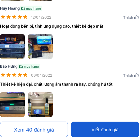
cho người dùng dễ dàng phối ghép và hiệu chỉnh với các thiết bị loa
Huy Hoàng
Đã mua hàng
có kích thước và công suất khác nhau cho âm thanh được chân
thực và sắc nét nhất.
12/04/2022
Thích
Hoạt động bền bỉ, tính ứng dụng cao, thiết kế đẹp mắt
Bảo Hưng
Đã mua hàng
06/04/2022
Thích
Thiết kế hiện đại, chất lượng âm thanh ra hay, chống hú tốt
Kết hợp cùng hệ thống Equalizer kỹ thuật số, vang số AAP K9800
hoạt động hiệu quả trong dải tần số 20Hz - 20kHz mang lại khả
năng điều chỉnh linh hoạt và tiếng nhạc mượt mà hơn.
Xem 40 đánh giá
Viết đánh giá
Chống hú hoàn hảo