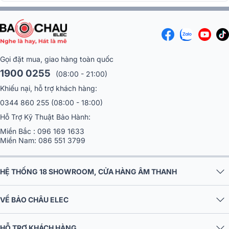
Sản xuất trên dây chuyền công nghệ hiện đại với nguồn linh kiện
nâng cấp hơn các phiên bản trước đó, được chọn lọc kỹ lưỡng
mang đến cho sản phẩm khả năng tinh chỉnh âm thanh chuyên
Gọi đặt mua, giao hàng toàn quốc
nghiệp, độ bền vượt trội, chất lượng không có sự thay đổi trong
1900 0255
(08:00 - 21:00)
suốt quá trình sử dụng.
Khiếu nại, hỗ trợ khách hàng:
0344 860 255
(08:00 - 18:00)
Hỗ Trợ Kỹ Thuật Bảo Hành:
Miền Bắc :
096 169 1633
Miền Nam:
086 551 3799
HỆ THỐNG 18 SHOWROOM, CỬA HÀNG ÂM THANH
VỀ BẢO CHÂU ELEC
HỖ TRỢ KHÁCH HÀNG