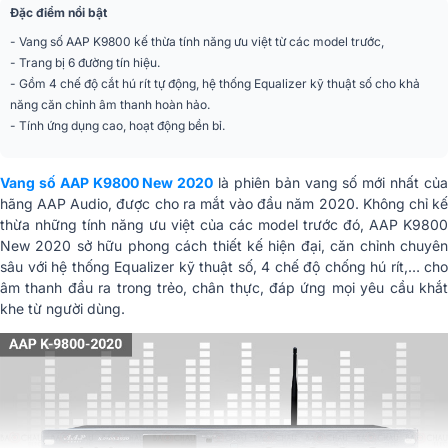
Đặc điểm nổi bật
Phân khúc
Cao cấp
- Vang số AAP K9800 kế thừa tính năng ưu việt từ các model trước,
- Trang bị 6 đường tín hiệu.
Kích thước
480(R) x 228(S) x 67(C) mm
- Gồm 4 chế độ cắt hú rít tự động, hệ thống Equalizer kỹ thuật số cho khả
năng căn chỉnh âm thanh hoàn hảo.
Nhập khẩu & Phân
CÔNG TY ĐẦU TƯ THƯƠNG MẠI
- Tính ứng dụng cao, hoạt động bền bỉ.
phối
TÂN CƯỜNG
Vang số AAP K9800 New 2020
là phiên bản vang số mới nhất củ
hãng AAP Audio, được cho ra mắt vào đầu năm 2020. Không chỉ kế
thừa những tính năng ưu việt của các model trước đó, AAP K9800
New 2020 sở hữu phong cách thiết kế hiện đại, căn chỉnh chuyên
sâu với hệ thống Equalizer kỹ thuật số, 4 chế độ chống hú rít,… cho
âm thanh đầu ra trong trẻo, chân thực, đáp ứng mọi yêu cầu khắt
khe từ người dùng.