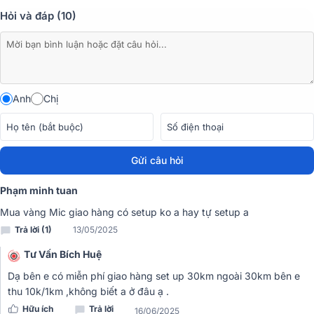
Hỏi và đáp (10)
Khi đặt micro gần và hát to thì những tiếng rè hay ù rền cũng được
cắt giảm nhờ vang số AAP K9800 New 2020 sử dụng bộ xử lý
thông minh và tín hiệu mạch cao cấp. Âm thanh ra loa mượt mà,
trong trẻo và đầy đặn hơn.
Anh
Chị
Gửi câu hỏi
Phạm minh tuan
Mua vàng Mic giao hàng có setup ko a hay tự setup a
Trả lời (1)
13/05/2025
Tư Vấn Bích Huệ
Dạ bên e có miễn phí giao hàng set up 30km ngoài 30km bên e
Bạn có thể tự điều chỉnh các chế độ trong bài hát với nhiều thể loại
thu 10k/1km ,không biết a ở đâu ạ .
như nhạc vàng, nhạc trẻ, nhạc remix phù hợp với từng giọng hát chỉ
Hữu ích
Trả lời
16/06/2025