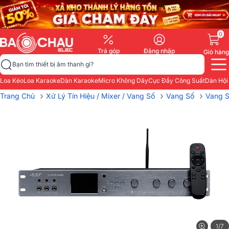
0
Trả góp
Đăng nhập
Giỏ hàng
Bạn tìm thiết bị âm thanh gì?
Loa Kéo
Loa Karaoke
Dàn Karaoke
Micro Không Dây
Cục Đẩy Công Suất
Dàn Hội
›
›
›
Trang Chủ
Xử Lý Tín Hiệu / Mixer / Vang Số
Vang Số
Vang S
1/7