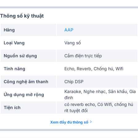
Thông số kỹ thuật
Hãng
AAP
Loại Vang
Vang số
Nguồn sử dụng
Cắm điện trực tiếp
Tính năng
Echo, Reverb, Chống hú, Wifi
Công nghệ âm thanh
Chip DSP
Karaoke, Nghe nhạc, Sân khấu, Gia
Ứng dụng mở rộng
đình
có reverb echo, Có Wifi, chống hú
Tiện ích
rít tuyệt đối
Điều khiển từ xa
Có
Xem đầy đủ thông số
Kết nối
Wifi, Cổng Quang (Optical)