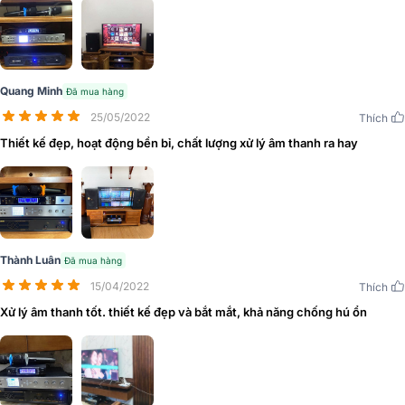
Quang Minh
Đã mua hàng
25/05/2022
Thích
Thiết kế đẹp, hoạt động bền bỉ, chất lượng xử lý âm thanh ra hay
Các chi tiết được bố trí ở mặt trước và sau đều rất chi tiết và dễ
hiểu. Mặt trước là hệ thống các nút chức năng, nút điều chỉnh, màn
hình lớn hiển thị thông số cùng quá trình hoạt động. Mặt sau là các
cổng, đường kết nối, ăng ten và nút khởi động nguồn sản phẩm.
Thành Luân
Đã mua hàng
Với kích thước cùng trọng lượng nhỏ gọn nên người dùng có thể bố
15/04/2022
Thích
trí vang số tại nhiều vị trí không gian cho thuận tiện và hợp lý nhất.
Xử lý âm thanh tốt. thiết kế đẹp và bắt mắt, khả năng chống hú ổn
Đánh giá chất lượng vang số AAP K9800 New 2020
Trang bị 6 đường tín hiệu
Vang số
AAP K9800 New 2020 được trang bị 6 đường tín hiệu r