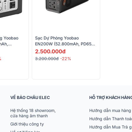
ng Yoobao
Sạc Dự Phòng Yoobao
mAh,
EN200W (52.800mAh, PD65W,
220V/200W)
2.500.000đ
%
3.200.000đ
-22%
VỀ BẢO CHÂU ELEC
HỖ TRỢ KHÁCH HÀN
Hệ thống 18 showroom,
Hướng dẫn mua hàng 
cửa hàng âm thanh
Hướng dẫn Thanh toá
Giới thiệu công ty
Hướng dẫn Mua Trả 