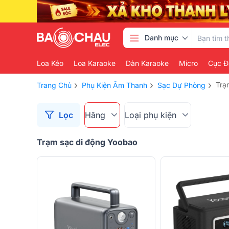
Danh mục
Loa Kéo
Loa Karaoke
Dàn Karaoke
Micro
Cục Đ
›
›
›
Trạ
Trang Chủ
Phụ Kiện Âm Thanh
Sạc Dự Phòng
Lọc
Hãng
Loại phụ kiện
Trạm sạc di động Yoobao