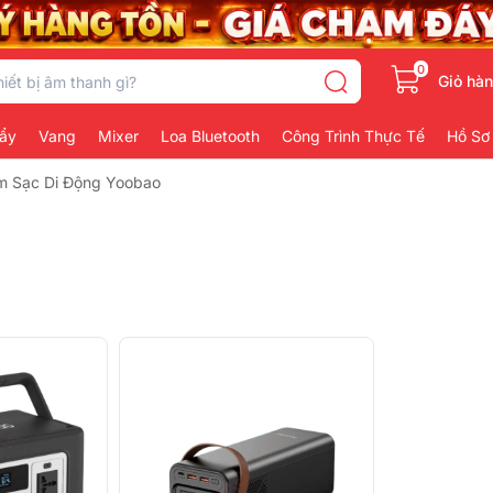
0
Giỏ hà
ẩy
Vang
Mixer
Loa Bluetooth
Công Trình Thực Tế
Hồ Sơ
m Sạc Di Động Yoobao