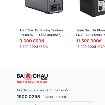
Trạm Sạc Dự Phòng Yoobao
Trạm Sạc Dự Phò
EN300WLPD (72.000mAh,
EN700Q (192000
220V/300W)
220V/700W)
3.600.000đ
11.500.000đ
5.400.000đ
-33%
15.000.000đ
-23
Gọi đặt mua, giao hàng toàn quốc
1900 0255
(08:00 - 21:00)