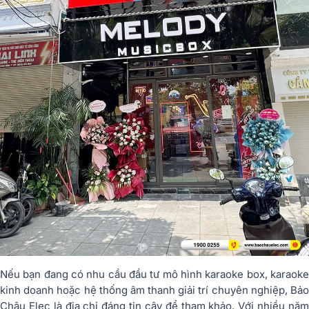
Nếu bạn đang có nhu cầu đầu tư mô hình karaoke box, karaoke
kinh doanh hoặc hệ thống âm thanh giải trí chuyên nghiệp, Bảo
Châu Elec là địa chỉ đáng tin cậy để tham khảo. Với nhiều năm