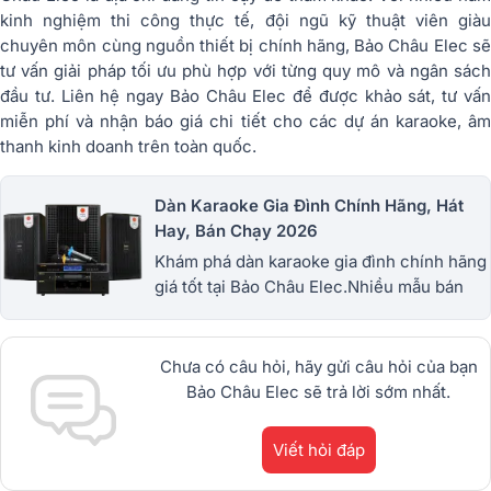
kinh nghiệm thi công thực tế, đội ngũ kỹ thuật viên giàu
chuyên môn cùng nguồn thiết bị chính hãng, Bảo Châu Elec sẽ
tư vấn giải pháp tối ưu phù hợp với từng quy mô và ngân sách
đầu tư. Liên hệ ngay Bảo Châu Elec để được khảo sát, tư vấn
miễn phí và nhận báo giá chi tiết cho các dự án karaoke, âm
thanh kinh doanh trên toàn quốc.
Dàn Karaoke Gia Đình Chính Hãng, Hát
Hay, Bán Chạy 2026
Khám phá dàn karaoke gia đình chính hãng
giá tốt tại Bảo Châu Elec.Nhiều mẫu bán
chạy từ JBL, BIK, RCF, Denon, Alto,
dBTechnologies, Philips Cao
Cấp.1900.0255
Chưa có câu hỏi, hãy gửi câu hỏi của bạn
Bảo Châu Elec sẽ trả lời sớm nhất.
Viết hỏi đáp