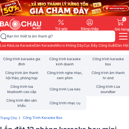
0
Trả góp
Đăng nhập
Giỏ hàng
Bạn tìm thiết bị âm thanh gì?
Loa Kéo
Loa Karaoke
Dàn Karaoke
Micro Không Dây
Cục Đẩy Công Suất
Dàn Hội
Công trình karaoke gia
Công trình karaoke
Công trình karaoke
đình
kinh doanh
box
Công trình âm thanh
Công trình nghe nhạc,
Công trình âm thanh
hội thảo, phòng họp
xem phim
hi-end
Công trình loa
Công trình Loa
Công trình Loa kéo
bluetooth cao cấp
soundbar
Công trình đèn sân
Công trình nhạc cụ
khấu
›
Công Trình Karaoke Box
Trang Chủ