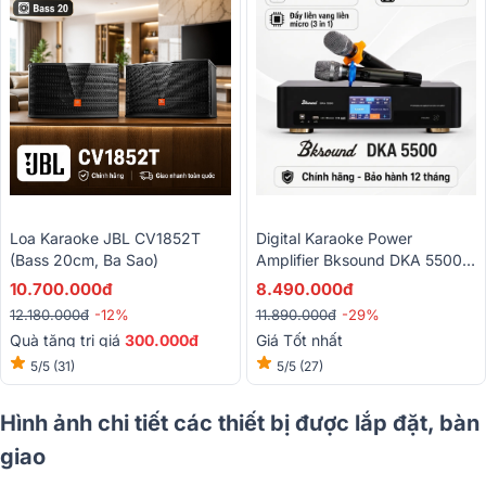
Loa Karaoke JBL CV1852T
Digital Karaoke Power
(bass 20cm, Ba Sao)
Amplifier Bksound DKA 5500
(2 Kênh, 250W, Kèm Micro
10.700.000đ
8.490.000đ
Không Dây)
12.180.000đ
-12%
11.890.000đ
-29%
Quà tặng trị giá
300.000đ
Giá Tốt nhất
5/5
(31)
5/5
(27)
Hình ảnh chi tiết các thiết bị được lắp đặt, bàn
giao