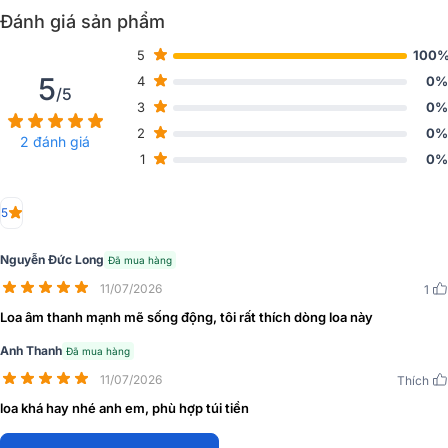
Đánh giá sản phẩm
Độ nhạy tín hiệu ngõ
Music 1.4V, Mic
vào (Max)
5
100
5
4
0%
Ngõ vào MIC
jack 6.35
/5
3
0%
Ngõ vào nhạc cụ
2
0%
jack 6.35
2 đánh giá
(guitar và keyboard)
1
0%
Độ nhạy tín hiệu ngõ
775mv RMS
vào nhạc cụ
5
Bluetooth 5.3/ USB/ HDMI (ARC)/
Ngõ vào music
Nguyễn Đức Long
Đã mua hàng
Optical/ AUX
11/07/2026
1
Ngõ kết nối mở rộng
Live
Loa âm thanh mạnh mẽ sống động, tôi rất thích dòng loa này
Tín hiệu/nhiễu S/N
> 85 dBA
Anh Thanh
Đã mua hàng
11/07/2026
Nguồn sạc
AC 110-240V 50/ 60Hz
Thích
loa khá hay nhé anh em, phù hợp túi tiền
Pin sạc Lithium-iron
12.8V - 6Ah (76.8Wh)