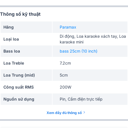
Thông số kỹ thuật
Hãng
Paramax
Di động, Loa karaoke xách tay, Loa
Loại loa
karaoke mini
Bass loa
bass 25cm (10 inch)
Loa Treble
7.2cm
Loa Trung (mid)
5cm
Công suất RMS
200W
Nguồn sử dụng
Pin, Cắm điện trực tiếp
Công nghệ âm thanh
Chip DSP
Xem đầy đủ thông số
Số đường tiếng
3 đường tiếng