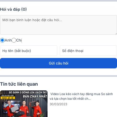
Hỏi và đáp (0)
Anh
Chị
Gửi câu hỏi
Tin tức liên quan
1. Thiết kế phong cách Retro sang trọng, bền bỉ
Video Loa kéo xách tay đáng mua So sánh
và lựa chọn loa tốt nhất ch...
cùng thời gian
30/03/2023
Loa xách tay Paramax
Advance
sở hữu ngôn ngữ thiết kế tối giản
nhưng cực kỳ tinh tế, mang đậm phong cách thẩm mỹ hiện đại pha