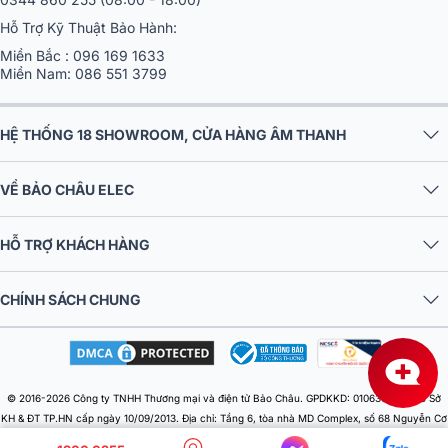
Hỗ Trợ Kỹ Thuật Bảo Hành:
Miền Bắc :
096 169 1633
Miền Nam:
086 551 3799
HỆ THỐNG 18 SHOWROOM, CỬA HÀNG ÂM THANH
VỀ BẢO CHÂU ELEC
HỖ TRỢ KHÁCH HÀNG
CHÍNH SÁCH CHUNG
3. Công suất RMS 200W - Thách thức mọi không
gian
Dù có ngoại hình nhỏ gọn, nhưng Paramax Advance sở hữu mức
công suất
RMS lên đến 200W
. Mức công suất này cho phép loa
© 2016-2026 Công ty TNHH Thương mại và điện tử Bảo Châu. GPDKKD: 0106303879 do Sở
hoạt động bền bỉ trong thời gian dài với áp suất âm thanh tối đa
KH & ĐT TP.HN cấp ngày 10/09/2013. Địa chỉ: Tầng 6, tòa nhà MD Complex, số 68 Nguyễn Cơ
(SPL) lên đến 105dB. Bạn có thể thoải mái sử dụng loa trong phòng
Thạch, Phường Từ Liêm, Thành phố Hà Nội, Việt Nam. Điện thoại: 024 730 10 255. Email: