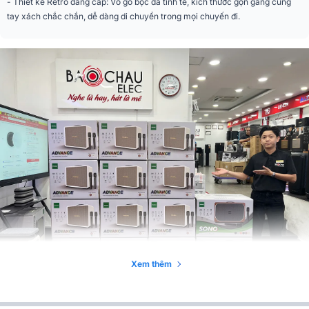
- Thiết kế Retro đẳng cấp: Vỏ gỗ bọc da tinh tế, kích thước gọn gàng cùng
Độ nhạy tín hiệu ngõ
tay xách chắc chắn, dễ dàng di chuyển trong mọi chuyến đi.
775mv RMS
vào nhạc cụ
Bluetooth 5.3/ USB/ HDMI (ARC)/
Ngõ vào music
Optical/ AUX
Ngõ kết nối mở rộng
Live
Tín hiệu/nhiễu S/N
> 85 dBA
Nguồn sạc
AC 110-240V 50/ 60Hz
Pin sạc Lithium-iron
12.8V - 6Ah (76.8Wh)
Nguồn cho micro
1 pin 18650 3.7v/ 1 micro
Kích thước (RxCxS)
41 x 36.5 x 25.4 cm
Trọng lượng
10.2kg
Xem thêm
Áp suất âm thanh tối
105dB
đa tại 1M (SPL)