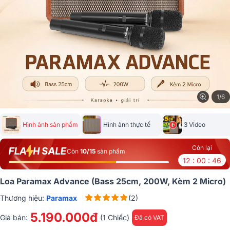
1/6
Hình ảnh sản phẩm
Hình ảnh thực tế
3 Video
Còn lại
Còn
10/15
sản phẩm
12 : 00 : 46
Loa Paramax Advance (Bass 25cm, 200W, Kèm 2 Micro)
Thương hiệu:
Paramax
(2)
5.190.000đ
Giá bán:
(1 Chiếc)
Đã có VAT