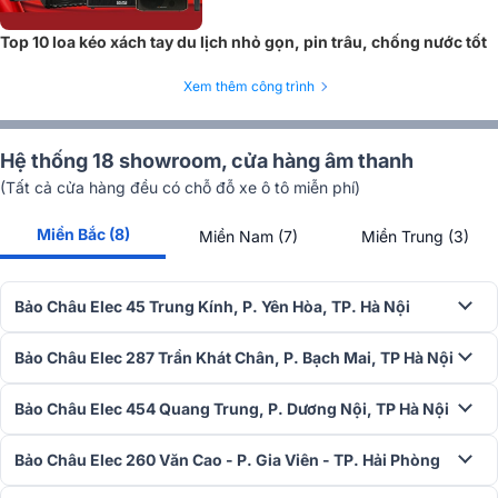
Top 10 loa kéo xách tay du lịch nhỏ gọn, pin trâu, chống nước tốt
Xem thêm công trình
Hệ thống 18 showroom, cửa hàng âm thanh
(Tất cả cửa hàng đều có chỗ đỗ xe ô tô miễn phí)
Miền Bắc (8)
Miền Nam (7)
Miền Trung (3)
Bảo Châu Elec 45 Trung Kính, P. Yên Hòa, TP. Hà Nội
2. Hệ thống âm thanh 3 đường tiếng: Bass 25cm
Bảo Châu Elec 287 Trần Khát Chân, P. Bạch Mai, TP Hà Nội
cho trải nghiệm chuyên nghiệp
Bảo Châu Elec 454 Quang Trung, P. Dương Nội, TP Hà Nội
Khác biệt hoàn toàn với các dòng loa kéo giá rẻ trên thị trường vốn
thường chỉ có 2 đường tiếng,
Paramax Advance
được trang bị hệ
Bảo Châu Elec 260 Văn Cao - P. Gia Viên - TP. Hải Phòng
thống 3 đường tiếng tách bạch, mang lại dải âm chi tiết và đầy đủ