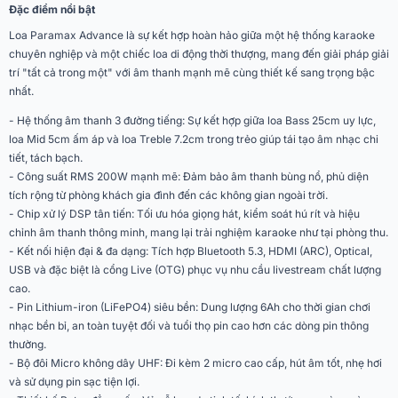
Đặc điểm nổi bật
Karaoke, Gia đình, Picnic,
Ứng dụng mở rộng
Camping, Du lịch
Loa Paramax Advance là sự kết hợp hoàn hảo giữa một hệ thống karaoke
chuyên nghiệp và một chiếc loa di động thời thượng, mang đến giải pháp giải
Tiện ích
kèm 2 micro không dây UHF
trí "tất cả trong một" với âm thanh mạnh mẽ cùng thiết kế sang trọng bậc
nhất.
Kết nối
Bluetooth 5.3
- Hệ thống âm thanh 3 đường tiếng: Sự kết hợp giữa loa Bass 25cm uy lực,
AUX 3.5mm, Cổng quang
Cổng kết nối
loa Mid 5cm ấm áp và loa Treble 7.2cm trong trẻo giúp tái tạo âm nhạc chi
(Optical), HDMI, USB
tiết, tách bạch.
Phân khúc
Giá rẻ
- Công suất RMS 200W mạnh mẽ: Đảm bảo âm thanh bùng nổ, phủ diện
tích rộng từ phòng khách gia đình đến các không gian ngoài trời.
Áp suất âm thanh tối
- Chip xử lý DSP tân tiến: Tối ưu hóa giọng hát, kiểm soát hú rít và hiệu
105dB
đa tại 1M (SPL)
chỉnh âm thanh thông minh, mang lại trải nghiệm karaoke như tại phòng thu.
- Kết nối hiện đại & đa dạng: Tích hợp Bluetooth 5.3, HDMI (ARC), Optical,
Độ nhạy tín hiệu ngõ
USB và đặc biệt là cổng Live (OTG) phục vụ nhu cầu livestream chất lượng
Music 1.4V, Mic
vào (Max)
cao.
- Pin Lithium-iron (LiFePO4) siêu bền: Dung lượng 6Ah cho thời gian chơi
Ngõ vào MIC
jack 6.35
nhạc bền bỉ, an toàn tuyệt đối và tuổi thọ pin cao hơn các dòng pin thông
thường.
Ngõ vào nhạc cụ
- Bộ đôi Micro không dây UHF: Đi kèm 2 micro cao cấp, hút âm tốt, nhẹ hơi
jack 6.35
(guitar và keyboard)
và sử dụng pin sạc tiện lợi.