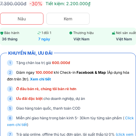
7.390.000đ
-30%
Tiết kiệm: 2.200.000₫
Nâu
Kem
Bảo hành
1 đổi 1
Thương hiệu
Nơi sản xuất
36 tháng
7 ngày
Việt Nam
Việt Nam
KHUYẾN MÃI, ƯU ĐÃI
Tặng chân loa trị giá
600.000đ
Giảm ngay
100.000đ
khi Check-in
Facebook & Map
(Áp dụng hóa
đơn trên 3tr).
Xem chi tiết
Ở đâu bán rẻ, chúng tôi bán rẻ hơn
Ưu đãi đặc biệt
cho doanh nghiệp, dự án
Giao hàng toàn quốc, thanh toán COD
Miễn phí giao hàng trong bán kính 5- 30km tùy từng sản phẩm (
Click
xem chi tiết
)
Trả góp online, offline thủ tục đơn giản, lãi suất thấp từ 0%
(click xem