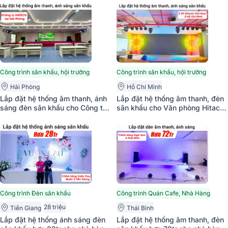
20x12W SVT,…)
T-208B, VM820A, JBL VX8, Eon
718S,…)
Công trình sân khấu, hội trường
Công trình sân khấu, hội trường
Hồ Chí Minh
Hải Phòng
Lắp đặt hệ thống âm thanh, đèn
Lắp đặt hệ thống âm thanh, ánh
sân khấu cho Văn phòng Hitachi
sáng đèn sân khấu cho Công ty
Việt Nam tại TP HCM (Alto
HATECO tại Hải Phòng (Actpro
TS410, TS18S, M32R, BS9800,
HQL 210, Actpro HQS218,
BLX14A/P31...)
Actpro FP10000Q,...)
Công trình Đèn sân khấu
Công trình Quán Cafe, Nhà Hàng
28 triệu
Tiền Giang
Thái Bình
Lắp đặt hệ thống ánh sáng đèn
Lắp đặt hệ thống âm thanh, đèn