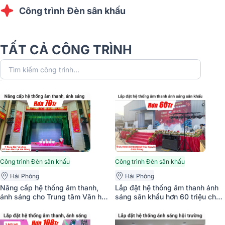
Công trình Đèn sân khấu
TẤT CẢ CÔNG TRÌNH
Công trình Đèn sân khấu
Công trình Đèn sân khấu
Hải Phòng
Hải Phòng
Nâng cấp hệ thống âm thanh,
Lắp đặt hệ thống âm thanh ánh
ánh sáng cho Trung tâm Văn hóa
sáng sân khấu hơn 60 triệu cho
Xã Nam Sách tại Hải Phòng (Alto
công ty TNHH ENVIRONSTAR
BLS12M, VM820A, VIP6000,
Thủy Nguyên ở Hải Phòng (PAR
ParLed BKSound Par 54,…)
60X9W, Dalton TS-18A8000,...)