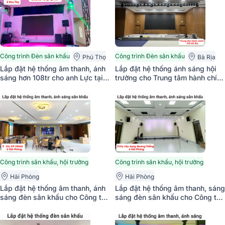
Công trình Đèn sân khấu
Công trình Đèn sân khấu
Phú Thọ
Bà Rịa
Lắp đặt hệ thống âm thanh, ánh
Lắp đặt hệ thống ánh sáng hội
sáng hơn 108tr cho anh Lực tại
trường cho Trung tâm hành chính
Phú Thọ (Line Array Active
tỉnh Bà Rịa (Bksound LS500,
Actpro A2 Suit, VX10, Par54,
Bksound Par18, Bksound
LS500,…)
COB200, Bksound KD-
1500PT...)
Công trình sân khấu, hội trường
Công trình sân khấu, hội trường
Hải Phòng
Hải Phòng
Lắp đặt hệ thống âm thanh, ánh
Lắp đặt hệ thống âm thanh, sáng
sáng đèn sân khấu cho Công ty
sáng đèn sân khấu cho Công ty
cổ phần VINAS ở Hải Phòng
xây dựng Quang Thắng ở Hải
Phòng (Alto AT2000 II, BIK CA-
J604, SVT PAR 20x12W,...)