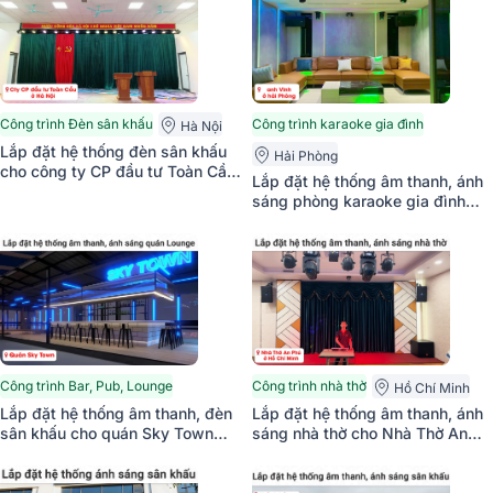
Công trình Đèn sân khấu
Công trình karaoke gia đình
Hà Nội
Lắp đặt hệ thống đèn sân khấu
Hải Phòng
cho công ty CP đầu tư Toàn Cầu
Lắp đặt hệ thống âm thanh, ánh
ở Hà Nội
sáng phòng karaoke gia đình
cho anh Vĩnh ở Hải Phòng ( RCF
CMAX 4112, Crown T10, Beam
Pearl-S1, ZDGL ZD-K6,...)
Công trình Bar, Pub, Lounge
Công trình nhà thờ
Hồ Chí Minh
Lắp đặt hệ thống âm thanh, đèn
Lắp đặt hệ thống âm thanh, ánh
sân khấu cho quán Sky Town
sáng nhà thờ cho Nhà Thờ An
Lounge (Alto TX312, Alto TS15S,
Phú tại TP HCM (JBL KP4012
Alto LIVE1202, BCE VIP3000,
G2, Audiocenter PD1000, JBL
Bksound MS8...)
VX8, JBL CV18S, JBL VM300...)