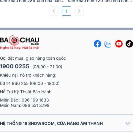
sân khấu hơn 28tr cho nhà hàng
sân khấu hơn 72tr cho nhà hàng
Vườn Cau Quán tại Tiền Giang
Ngôi Sao tại Thái Bình
(ZDGL ZD-YT230, ZD-P005, ZD-
1
(Temeisheng LT-15, Truemix
K6, 240 DMX, F-1500)
800FX, KP500, U900 Plus X,…)
Gọi đặt mua, giao hàng toàn quốc
1900 0255
(08:00 - 21:00)
Khiếu nại, hỗ trợ khách hàng:
0344 860 255
(08:00 - 18:00)
Hỗ Trợ Kỹ Thuật Bảo Hành:
Miền Bắc :
096 169 1633
Miền Nam:
086 551 3799
HỆ THỐNG 18 SHOWROOM, CỬA HÀNG ÂM THANH