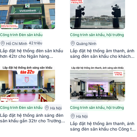
Công trình Đèn sân khấu
Công trình sân khấu, hội trường
42 triệu
Hồ Chí Minh
Quảng Ninh
Lắp đặt hệ thống đèn sân khấu
Lắp đặt hệ thống âm thanh, ánh
hơn 42tr cho Ngân hàng
sáng đèn sân khấu cho khách
Vietcombank Đông Sài Gòn tại
hàng tại Quảng Ninh (Actpro
TP HCM (SVT Par 20x12W,
HQL210, Actpro HQS218, Actpro
ZDGL ZD-YT295, Kingkong 240
FP14000, Actpro FP10000Q,...)
DMX)
Công trình Đèn sân khấu
Công trình sân khấu, hội trường
Hà Nội
Lắp đặt hệ thống ánh sáng đèn
Hà Nội
sân khấu gần 32tr cho Trường
Lắp đặt hệ thống âm thanh, ánh
Liên cấp Đa Trí Tuệ tại Hà Nội
sáng đèn sân khấu cho Công ty
(BKSound LS500, Par Led
tại Hà Nội (JBL KP4012 G2, ITC