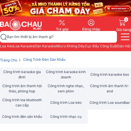
0
Trả góp
Đăng nhập
Giỏ hàng
Bạn tìm thiết bị âm thanh gì?
Loa Kéo
Loa Karaoke
Dàn Karaoke
Micro Không Dây
Cục Đẩy Công Suất
Dàn Hội
›
Công Trình Đèn Sân Khấu
Trang Chủ
Công trình karaoke gia
Công trình karaoke kinh
Công trình karaoke box
đình
doanh
Công trình âm thanh hội
Công trình nghe nhạc,
Công trình âm thanh hi-
thảo, phòng họp
xem phim
end
Công trình loa bluetooth
Công trình Loa kéo
Công trình Loa soundbar
cao cấp
Công trình đèn sân khấu
Công trình nhạc cụ